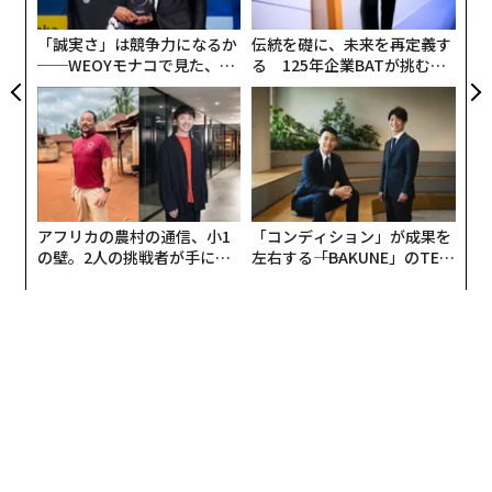
た「
「誠実さ」は競争力になるか
伝統を礎に、未来を再定義す
──WEOYモナコで見た、く
る 125年企業BATが挑むス
ら寿司の経営哲学
モークレスな未来
2020年12月にロック界のレジェンド、ポール・マッカー
トニーがニューアルバムをリリースした。前作から2年
というベテラン・ミュージシャンとしては短い間隔でリ
リースされたことからもわかる通り、本作は偶然の産物
だった。
アフリカの農村の通信、小1
「コンディション」が成果を
もともと彼は2020年をコンサート・ツアーに費やすつも
の壁。2人の挑戦者が手にし
左右する――「BAKUNE」のTEN
た「次なる武器」
TIALが支える「挑戦者の明
りで、6月にはグラストンベリー・フェスティバルでテ
日」
イラー・スウィフトとの共演も予定されていた。しかし
英国の田舎で休暇を過ごしていた年初に新型コロナが流
行。すべての予定はキャンセルされ、ロックダウン生活
を送らざるをえなくなった。
この予期せぬ期間、マッカートニーはそれまで完成させ
ることができなかった曲を仕上げる作業に没頭。そのま