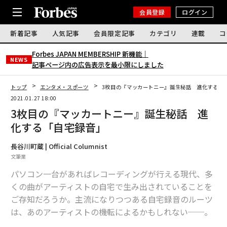
会員登録
ログイン
新着記事
人気記事
会員限定記事
カテゴリ
連載
コ
Forbes JAPAN MEMBERSHIP 新機能｜
NEWS
記事ページ内の広告表示を最小限にしました
トップ
エンタメ・スポーツ
3枚目の『マッカートニー』誕生秘話 進化する「
2021.01.27 18:00
3枚目の『マッカートニー』誕生秘話 進
化する「自宅録音」
長谷川町蔵 | Official Columnist
文筆業
パソコン一台があればレコーディングが行える現代、多
くの曲がアーティストの自宅で生み出されていることを
ご存知だろうか。主流になりつつある自宅録音のルーツ
は、あのアーティストの機転によるかもしれない──。