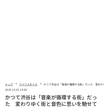
ま自宅で全楽器をひとりで演奏してアルバムを完成させ
てしまった。タイトルは『マッカートニーⅢ』と名付け
られた。
これまで何十枚もアルバムを発表している彼が、「Ⅲ」
と名付けたのはなぜか。実は彼は1970年に『マッカート
ニー』、1980年に『マッカートニーⅡ』という同様のコ
ンセプトのアルバムを発表しているのだ。そのコンセプ
トとは、全曲の作詞、作曲、編曲、演奏をひとりで手が
けていること、そして自宅で録音していることだ。
3枚の『マッカートニー』誕生秘話
トップ
ライフスタイル
かつて渋谷は「音楽が循環する街」だった 変わりゆく
3枚の『マッカートニー』を振り返ると、ポップミュー
2020.10.01 19:00
ジックにおける自宅録音の歴史が浮かび上がってくる。
かつて渋谷は「音楽が循環する街」だっ
マッカートニーが1960年代に所属していたロックバン
た 変わりゆく街と音色に思いを馳せて
ド、ビートルズの活動期間は、スタジオ・レコーディン