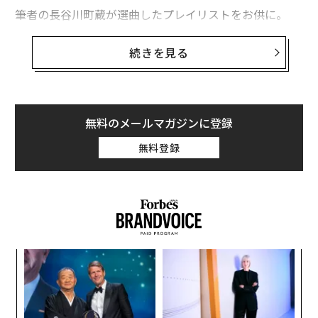
筆者の長谷川町蔵が選曲したプレイリストをお供に。
続きを見る
無料のメールマガジンに登録
無料登録
なく
挑
Ja
よっ
er」
PA
革
ク