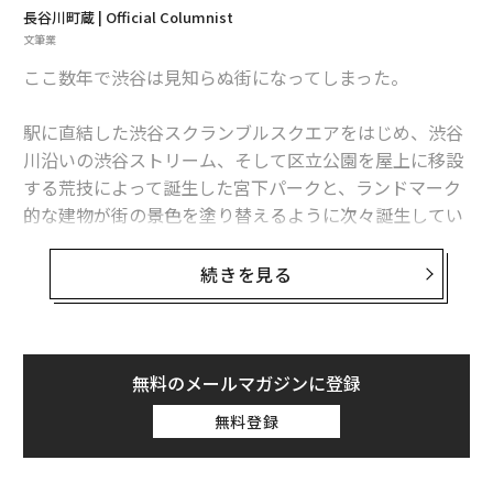
長谷川町蔵 | Official Columnist
グが発展した時期でもあった。
文筆業
デビュー当初の彼らのアルバムは2チャンネルのテープ
ここ数年で渋谷は見知らぬ街になってしまった。
レコーダーで録音されていた。2チャンネルとは1本のテ
ープに別々に2つのパートを録音するシステムで、演奏
駅に直結した渋谷スクランブルスクエアをはじめ、渋谷
とヴォーカルを別々にレコーディングするとそれだけで
川沿いの渋谷ストリーム、そして区立公園を屋上に移設
テープが埋まってしまう。やがてスタジオには4チャンネ
する荒技によって誕生した宮下パークと、ランドマーク
ルのテープレコーダーが導入されたが、それもドラム、
的な建物が街の景色を塗り替えるように次々誕生してい
その他の楽器、リードヴォーカル、コーラスと録音した
るからだ。渋谷PARCOは完全リニューアル、東急プラザ
らそれ以上の録音はできなかった。
は渋谷フクラスに生まれ変わった。
続きを見る
こうした制限に対してビートルズは、ピンポン録音（2
こうしたオープン・ラッシュは、2020年に開催予定だっ
チャンネルを録音した段階で空いている1チャンネルに
た東京オリンピック・パラリピックが生みだすインバウ
流し込んでチャンネルを節約する）や2台のレコーダー
ンド需要を見込んでのものだった。でももっと世代が上
無料のメールマガジンに登録
を同時に回すことで自分たちの音楽を複雑化していっ
の人なら、「オリンピックによって渋谷が変わったのは
無料登録
た。彼らの最高傑作とされる1967年作『サージェント・
2度目だ」と言うかもしれない。
ペパーズ・ロンリー・ハーツ・クラブ・バンド』の音が
くぐもって聴こえるのは、ピンポン録音を繰り返して音
かつて日本のロックシーンの中心地であった渋谷の街の