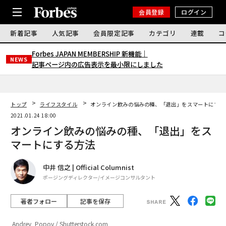
会員登録
ログイン
新着記事
人気記事
会員限定記事
カテゴリ
連載
コ
Forbes JAPAN MEMBERSHIP 新機能｜
NEWS
記事ページ内の広告表示を最小限にしました
トップ
ライフスタイル
オンライン飲みの悩みの種、「退出」をスマートにする
2021.01.24 18:00
オンライン飲みの悩みの種、「退出」をス
マートにする方法
中井 信之 | Official Columnist
ポージングディレクター/イメージコンサルタント
著者フォロー
記事を保存
Andrey_Popov / Shutterstock.com