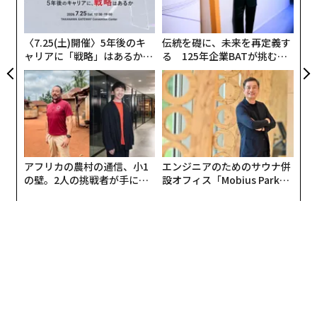
よっ
PA
間の取り方にも工夫を
〈7.25(土)開催〉5年後のキ
伝統を礎に、未来を再定義す
ャリアに「戦略」はあるか。
る 125年企業BATが挑むス
トップエグゼクティブのキャ
モークレスな未来
リアに触れる1日│CAREER S
角度に関する注意点もある。テーブルに置いたノートパ
UMMIT 2026
ソコンの内臓カメラは、顔が下から煽った角度で映る。
話すときに目だけカメラの方向を見ていると、相手は見
下ろされているように感じる。それを避けるには、話す
側は顎を下げてカメラ方向を見れば良い。
アフリカの農村の通信、小1
エンジニアのためのサウナ併
の壁。2人の挑戦者が手にし
設オフィス「Mobius Park」
モニターの映像を見ながら話していると、自然な会話の
た「次なる武器」
がオープン──タマディック
が健康経営を徹底する理由
「間」が生まれにくい。さらに、やりとりが、3人以上
になると、沈黙の間ができると画面の誰を見てよいのか
わからなくなる。かといって間ができないように話そう
とすると、ますます自然な間が取りにくくなる。
相手に考える時間などを与えるときは、「いかがです
か？ 少し考えてみましょう」とはっきりと会話に区切