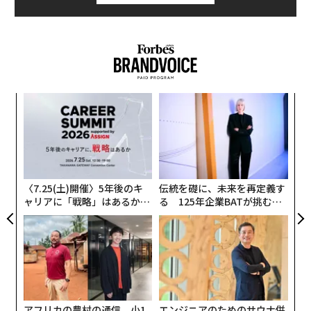
果を
目
EN
の
明
ン
挑
よっ
PA
〈7.25(土)開催〉5年後のキ
伝統を礎に、未来を再定義す
ャリアに「戦略」はあるか。
る 125年企業BATが挑むス
トップエグゼクティブのキャ
モークレスな未来
リアに触れる1日│CAREER S
UMMIT 2026
アフリカの農村の通信、小1
エンジニアのためのサウナ併