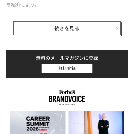
を紹介しよう。
まず気になるのは、自分の姿が相手にはどう映っている
のかだろう。それには、双方が利用するハードウェアを
続きを見る
確認しておくことが必要だ。
もし、相手が大きなモニター画面で見ているのなら、私
たちが見慣れているTVの報道番組でアナウンサーが映っ
無料のメールマガジンに登録
ているサイズになる。それにならえば、バストショット
無料登録
（胸から上）より少し広いサイズで上半身が映るように
するのが自然だ。男性で言えば、ジャケットを着たとき
のVゾーン（第1ボタンが合わさる位置）までが映るよう
意識しよう。
相手がノートサイズのパソコンなどで見ているのなら、
果を
目
それよりひと回り小さくしたバストショットがちょうど
EN
の
よい。さらに画面が小さいスマートホンなどでは、首か
明
ン
挑
ら上のアップのサイズならば表情がわかりやすい。