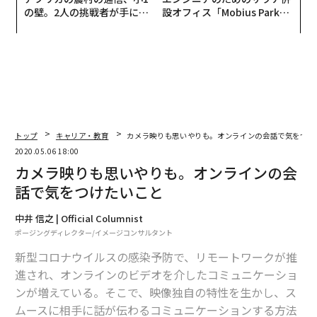
の壁。2人の挑戦者が手にし
設オフィス「Mobius Park」
た「次なる武器」
がオープン──タマディック
が健康経営を徹底する理由
トップ
キャリア・教育
カメラ映りも思いやりも。オンラインの会話で気をつけ
2020.05.06 18:00
カメラ映りも思いやりも。オンラインの会
話で気をつけたいこと
中井 信之 | Official Columnist
ポージングディレクター/イメージコンサルタント
新型コロナウイルスの感染予防で、リモートワークが推
進され、オンラインのビデオを介したコミュニケーショ
ンが増えている。そこで、映像独自の特性を生かし、ス
ムースに相手に話が伝わるコミュニケーションする方法