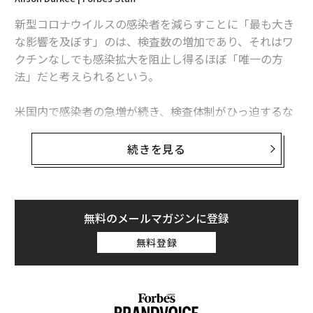
コロナ後も「二度と戻ってこない」職業とは？
新型コロナウイルスの感染者を減らすことに「最も大き
ビル・ゲイツの成功を支えてきた「4つの習慣」とは？
な影響を及ぼす」のは、検査数の増加であり、それはワ
クチンなしでも感染拡大を阻止し得るほぼ「唯一の方
コロナ後に巨大バブル到来、著名投資家ビル・アックマンが予言
法」だと考えられるという。
米国内で感染者の急増が続き、検査体制がひっ迫するな
か、ジャーナル「ヘルス・アフェアズ（Health Affair
advertisement
s）」に先ごろ発表されたこの研究結果が示すのは、検
続きを見る
査数を増やすことの重要性だといえる。
スリランカ保健政策研究のチームは、今年3～6月の世界
173カ国・地域の新型コロナウイルスの感染状況と、PC
無料のメールマガジンに登録
R検査がそれにどのような影響を及ぼしたかについて分
無料登録
析を行った。