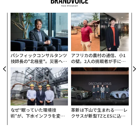
代の
挑
「超
よっ
×ウ
PA
“
シ
グ
パシフィックコンサルタンツ
アフリカの農村の通信、小1
技師長の"北極星"。災害への
の壁。2人の挑戦者が手にし
無力感を乗り越え見つけた、
た「次なる武器」
防災一筋20年の答え
なぜ“眠っていた環境技
革新は下山で生まれる──レ
術”が、下水インフラを変え
クサスが新型TZとESに込め
たのか──産総研×月島JFE
た「DISCOVER」の哲学
アクアソリューションの10年