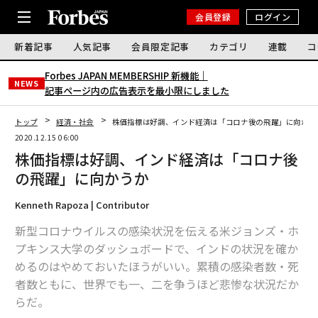
会員登録
ログイン
新着記事
人気記事
会員限定記事
カテゴリ
連載
コ
Forbes JAPAN MEMBERSHIP 新機能｜
NEWS
記事ページ内の広告表示を最小限にしました
トップ
経済・社会
株価指標は好調、インド経済は「コロナ後の飛躍」に向かう
2020.12.15 06:00
株価指標は好調、インド経済は「コロナ後
の飛躍」に向かうか
Kenneth Rapoza | Contributor
新型コロナウイルスの感染状況を伝える米ジョンズ・ホ
プキンス大学のダッシュボードで、インドの状況を確か
めるのはやめておいたほうがいい。累積の感染者数・死
者数ともに、世界でも一、二を争うほど悲惨な状況だか
らだ。