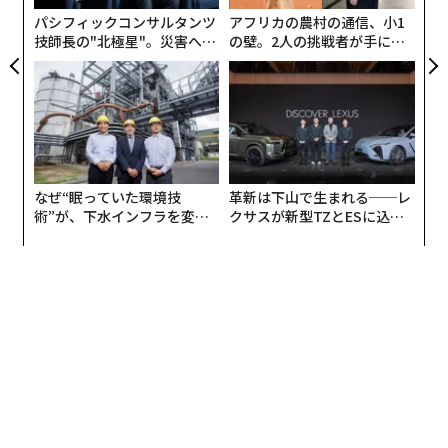
パシフィックコンサルタンツ
アフリカの農村の通信、小1
技師長の"北極星"。災害への
の壁。2人の挑戦者が手にし
無力感を乗り越え見つけた、
た「次なる武器」
防災一筋20年の答え
なぜ“眠っていた環境技
革新は下山で生まれる──レ
術”が、下水インフラを変え
クサスが新型TZとESに込め
たのか──産総研×月島JFE
た「DISCOVER」の哲学
アクアソリューションの10年