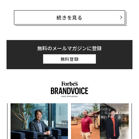
だが、さまざまな規制を検討している主要先進7カ国（G
7）とは異なり、インドはより穏健なやり方で事態に対
続きを見る
処しようとしているようだ。
インドのパンデミックに関する状況は、ここ数週間で改
善が見られる。1日あたりの新規感染者数は、ほぼ半減
無料のメールマガジンに登録
した。9月中旬のピーク時には1日約9万人に達していた
無料登録
新規感染者数が、10月末には5万人を切ったのだ。ここ
で念頭に置いておきたいのは、インドは14億人の人口を
抱える大国という点だ。
代の
挑
「超
よっ
×ウ
PA
“
シ
グ