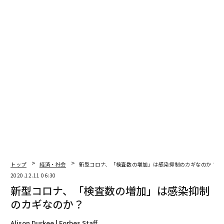
翻訳＝長谷睦/ガリレオ
2026年9月号発売中
最新号の購入はこちらから
メンバーシップに登録する
関連記事
トップ
経済・社会
新型コロナ、「検査数の増加」は感染抑制のカギなのか？
2020.12.11 06:30
新型コロナ、「検査数の増加」は感染抑制のカギなのか？
新型コロナ、「検査数の増加」は感染抑制
のカギなのか？
日本経済はデフレに再突入したのか？ 物価指数が大幅マイナス
Alison Durkee | Forbes Staff