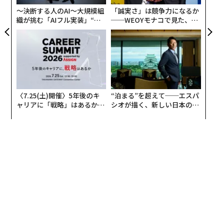
売却の目的について、ブランドをシンプルにし、気楽に
〜決断する人のAI〜大規模組
「誠実さ」は競争力になるか
スポーツを楽しむ人々よりも上級者、さらにはプロのア
織が挑む「AIフル実装」“使
──WEOYモナコで見た、く
スリートなどの「目標が明確なパフォーマー」に集中す
う”企業から“動く”企業へ【N
ら寿司の経営哲学
るためとしている。
TTドコモビジネス×PwC】
〈7.25(土)開催〉5年後のキ
“泊まる”を超えて──エスパ
ャリアに「戦略」はあるか。
シオが描く、新しい日本のラ
トップエグゼクティブのキャ
グジュアリー（前編）
リアに触れる1日│CAREER S
UMMIT 2026