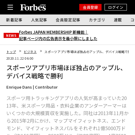
会員登録
ログイン
新着記事
人気記事
会員限定記事
カテゴリ
連載
コ
Forbes JAPAN MEMBERSHIP 新機能｜
NEWS
記事ページ内の広告表示を最小限にしました
トップ
ビジネス
スポーツアプリ市場ほぼ独占のアップル、デバイス戦略で勝利
2020.11.22 06:00
スポーツアプリ市場ほぼ独占のアップル、
デバイス戦略で勝利
Enrique Dans | Contributor
スポーツ用トラッキングアプリの人気が高まっていた20
13年、米スポーツ用品・衣料企業のアンダーアーマーは
いくつかの大規模買収を実施した。同社は2013年11月か
ら2015年2月にかけ、マップマイフィットネス、エンド
モンド、マイフィットネスパルをそれぞれ1億5000万ド