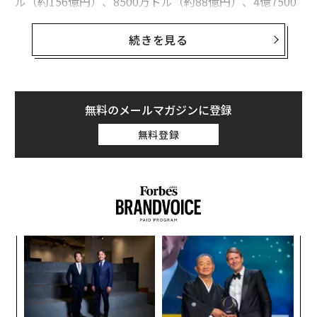
ル（約156億円）、8500万ドル（約88億円）、4億7500
万ドル（約490億円）で買収した。
続きを見る
その目的は、自社製品を使用するユーザーから収集する
データの量を増加させ、この分野での自社ブランドの知
名度を上げ、顧客忠誠度を向上させること、そしてもち
ろん、市場シェアを広げることにあった。しかしアンダ
無料のメールマガジンに登録
ーアーマーは今、この競争の勝者となる可能性が最も高
無料登録
い企業が自社ではないことに気づき始めている。主要タ
ーゲットとなる健康維持のために運動を行う人々向けの
市場は、あるブランドによる独占の様相が強まってい
る。それは、アップルウォッチで大きな成功を収めたア
ップルだ。
年後
パ
この結果、アンダーアーマーはエンドモンドの事業を縮
サイ
技
小し、マイフィットネスパルを買収額よりも1億3000万
無
挑
ドル低い3億4500万ドルで投資会社フランシスコ・パー
防
よっ
トナーズへ売却することを決めた。アンダーアーマーは
PA