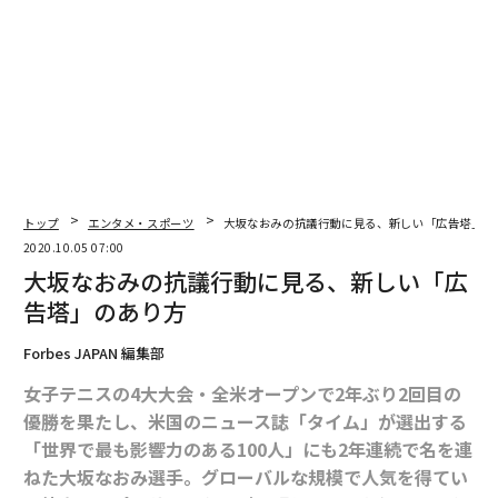
トップ
エンタメ・スポーツ
大坂なおみの抗議行動に見る、新しい「広告塔」の
2020.10.05 07:00
大坂なおみの抗議行動に見る、新しい「広
告塔」のあり方
編集＝遠藤宗生
Forbes JAPAN 編集部
女子テニスの4大大会・全米オープンで2年ぶり2回目の
2026年9月号発売中
優勝を果たし、米国のニュース誌「タイム」が選出する
「世界で最も影響力のある100人」にも2年連続で名を連
最新号の購入はこちらから
ねた大坂なおみ選手。グローバルな規模で人気を得てい