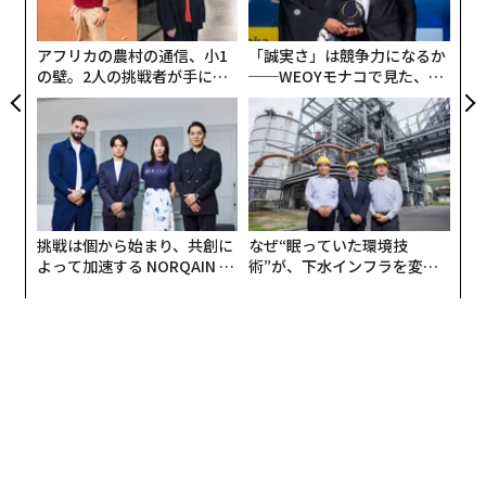
アムズを抜き首位に輝いた。大坂選手の年収額は女子ス
pa
ポーツ史上最高となる3740万ドル（約40億円）とされて
な
advertisement
おり、そのうちの3400万ドルはスポンサー収入であっ
アフリカの農村の通信、小1
「誠実さ」は競争力になるか
の壁。2人の挑戦者が手にし
──WEOYモナコで見た、く
た。
た「次なる武器」
ら寿司の経営哲学
2018年全米オープンと2019年全豪オープンで2度の4大
大会優勝を果たした後、大坂選手の元には多数のスポン
サー契約が舞い込んだ。現在では日清食品や日産自動車
などに加えて、ナイキやマスターカードなどのグローバ
ルブランドを含む15社と契約している。
挑戦は個から始まり、共創に
なぜ“眠っていた環境技
よって加速する NORQAIN JA
術”が、下水インフラを変え
PAN 特別座談会
たのか──産総研×月島JFE
シチズン時計は2014年から「Better Starts Now＝どん
アクアソリューションの10年
な時であろうと『今』をスタートだと考えて行動する限
り、私たちは絶えず何かをより良くしていけるのだ」を
ブランドステートメントとして掲げ、2018年からこれを
体現する「象徴的な存在」として大坂なおみ選手をブラ
ンドアンバサダーに起用している。世界の舞台でトップ
アスリートとして活躍していても慢心することなく、