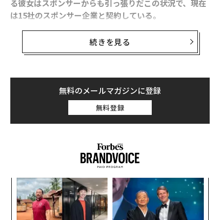
る彼女はスポンサーからも引っ張りだこの状況で、現在
は15社のスポンサー企業と契約している。
メンバーシップに登録する
今年6月からアメリカで盛んにおこなわれているBLM運
続きを見る
動では、すでに多くのアメリカのアスリートたちが賛同
の姿勢を表明しているが、大坂なおみ選手も人種差別に
抗議するマスクを身につけてコートに立った姿が注目さ
関連記事
れた。
無料のメールマガジンに登録
大坂なおみの抗議行動に見る、新しい「広告塔」のあり方
無料登録
企業のイメージキャラクターが担う社会的な「価値観」
広がる「ノーコード」 プログラマーが不要に？
もCMの要素として重要視される今日、企業が感じてい
る大坂なおみ選手の「広告塔」としての魅力とはなに
「筋トレ」に魅せられた起業家が仕掛ける、フィットネス業界の変革
か。
3万円で通い放題 常識を覆す「パーソナルジム」を立ち上げた起業家の半
生
米フォーブスが発表した「世界で最も稼ぐ女子スポーツ
果を
〜
「過程が結果を作って、態度が成果を生む」 #NiziU プロデュースのJ.Y.パ
EN
織
選手ランキング」の2020年版で、大坂なおみ選手は過去
ークの言葉
明
う
4年間にわたりトップに君臨してきたセリーナ・ウィリ
A
T
顧客