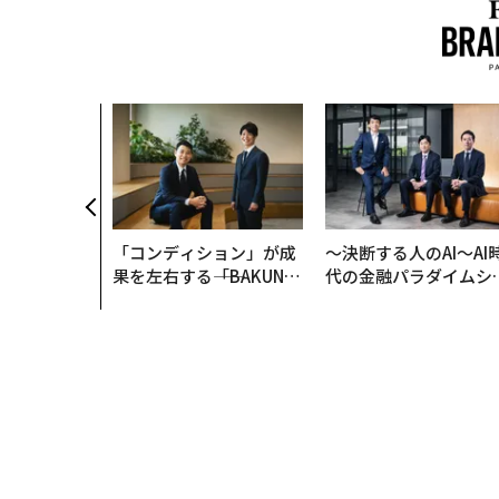
「コンディション」が成
〜決断する人のAI〜AI
果を左右する――「BAKUN
代の金融パラダイムシ
E」のTENTIALが支える
ト、「超個別化」の核
「挑戦者の明日」
【MUFG×ウェルスナ
×PwC】