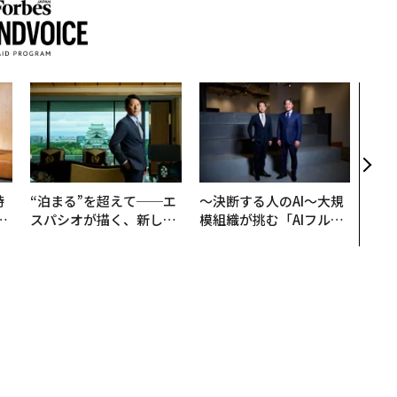
革新
─レ
Sに
R」
時
“泊まる”を超えて──エ
〜決断する人のAI〜大規
フ
スパシオが描く、新しい
模組織が挑む「AIフル実
心
日本のラグジュアリー
装」“使う”企業から“動
ビ
（前編）
く”企業へ【NTTドコモ
ビジネス×PwC】