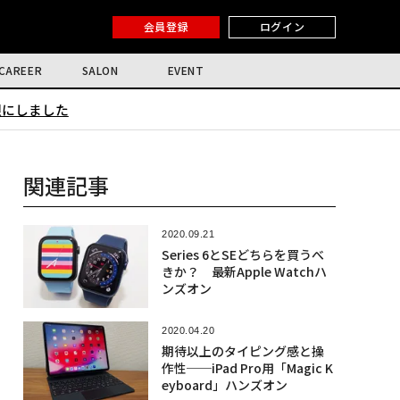
会員登録
ログイン
CAREER
SALON
EVENT
限にしました
関連記事
2020.09.21
Series 6とSEどちらを買うべ
きか？ 最新Apple Watchハ
ンズオン
2020.04.20
期待以上のタイピング感と操
作性──iPad Pro用「Magic K
eyboard」ハンズオン