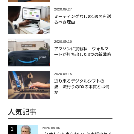
2020.09.27
ミーティングなしの1週間を送
るべき理由
2020.09.10
アマゾンに挑戦状 ウォルマ
ートが打ち出した3つの新戦略
2020.09.15
迫り来るデジタルシフトの
波 流行りのDXの本質とは何
か
人気記事
2026.08.06
「1サトシも売らない」と主張のセイ