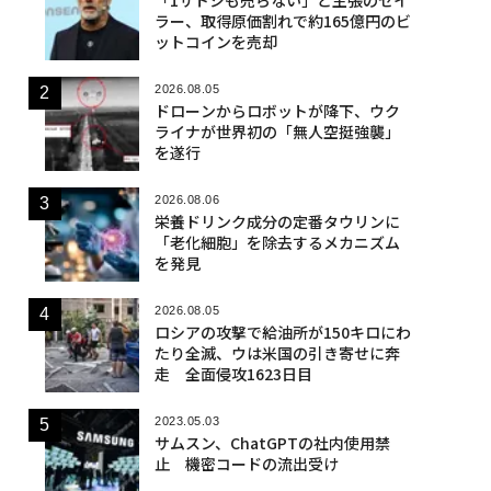
ラー、取得原価割れで約165億円のビ
ットコインを売却
2026.08.05
ドローンからロボットが降下、ウク
ライナが世界初の「無人空挺強襲」
を遂行
2026.08.06
栄養ドリンク成分の定番タウリンに
「老化細胞」を除去するメカニズム
を発見
2026.08.05
ロシアの攻撃で給油所が150キロにわ
たり全滅、ウは米国の引き寄せに奔
走 全面侵攻1623日目
2023.05.03
サムスン、ChatGPTの社内使用禁
止 機密コードの流出受け