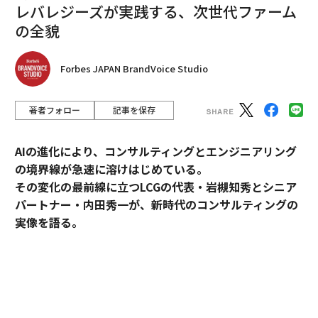
レバレジーズが実践する、次世代ファーム
の全貌
Forbes JAPAN BrandVoice Studio
著者フォロー
記事を保存
AIの進化により、コンサルティングとエンジニアリング
の境界線が急速に溶けはじめている。
その変化の最前線に立つLCGの代表・岩槻知秀とシニア
パートナー・内田秀一が、新時代のコンサルティングの
実像を語る。
コンサルティングとエンジニアリング。明確に分断され
てきたふたつの領域が、AIの進化によって急速に境界を
失いつつある。要件定義と設計さえ固まれば、AIがコー
ドを書き、テストまで完了する。提案と実装が、以前よ