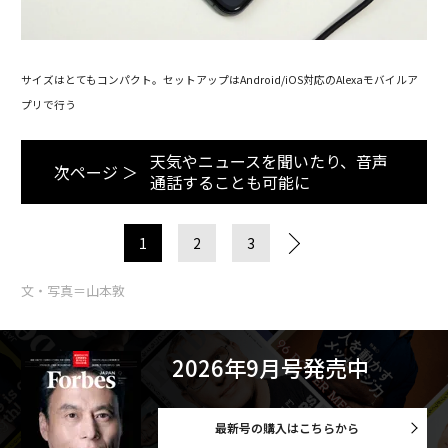
サイズはとてもコンパクト。セットアップはAndroid/iOS対応のAlexaモバイルア
プリで行う
天気やニュースを聞いたり、音声
次ページ ＞
通話することも可能に
1
2
3
文・写真＝山本敦
2026年9月号発売中
最新号の購入はこちらから