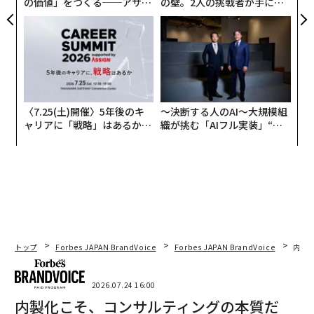
の価値」をつくる──アサイ
の壁。2人の挑戦者が手にし
ンの長期伴走型支援とは
た「次なる武器」
〈7.25(土)開催〉5年後のキ
〜決断する人のAI〜大規模組
ャリアに「戦略」はあるか。
織が挑む「AIフル実装」“使
トップエグゼクティブのキャ
う”企業から“動く”企業へ【N
リアに触れる1日│CAREER S
TTドコモビジネス×PwC】
UMMIT 2026
トップ
Forbes JAPAN BrandVoice
Forbes JAPAN BrandVoice
内製
2026.07.24 16:00
内製化こそ、コンサルティングの本質だ