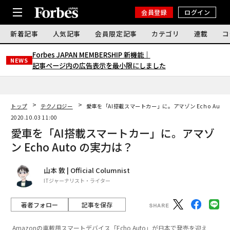
会員登録
ログイン
新着記事
人気記事
会員限定記事
カテゴリ
連載
コ
Forbes JAPAN MEMBERSHIP 新機能｜
NEWS
記事ページ内の広告表示を最小限にしました
トップ
テクノロジー
愛車を「AI搭載スマートカー」に。アマゾン Echo Auto
2020.10.03 11:00
愛車を「AI搭載スマートカー」に。アマゾ
ン Echo Auto の実力は？
山本 敦 | Official Columnist
ITジャーナリスト・ライター
著者フォロー
記事を保存
Amazonの車載用スマートデバイス「Echo Auto」が日本で発売を迎え