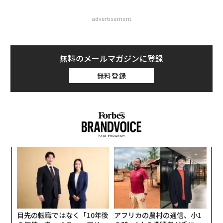
advertisement
無料のメールマガジンに登録
無料登録
A
顧客
pa
【
な
に
が
わ
目先の転職ではなく「10年後
アフリカの農村の通信、小1