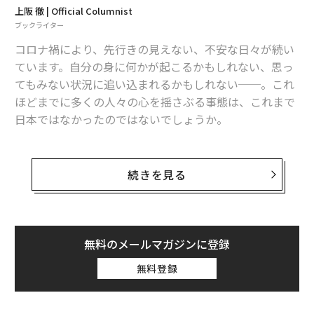
「だから、この先どうするか、なんて何も考えていなか
上阪 徹 | Official Columnist
った。帰国したら、とにかくメシが食えそうな仕事をす
ブックライター
るしかなかったわけです。常にたらふく食べることばか
コロナ禍により、先行きの見えない、不安な日々が続い
り考えていましたね」
ています。自分の身に何かが起こるかもしれない、思っ
てもみない状況に追い込まれるかもしれない──。これ
次ページ ＞
文明社会には幸福学が必要
ほどまでに多くの人々の心を揺さぶる事態は、これまで
日本ではなかったのではないでしょうか。
1
2
こんなとき、心穏やかになれる方法を、かつて私の取材
で語ってくれていた人がいました。『青春の門』や『大
続きを見る
文＝上阪 徹
河の一滴』など、数々のベストセラーを世に送り出して
きた作家、五木寛之さんです。
2026年9月号発売中
無料のメールマガジンに登録
今度は芥川賞でももらおうか
無料登録
最新号の購入はこちらから
五木さんは1932年、福岡県生まれ。生後すぐに朝鮮半島