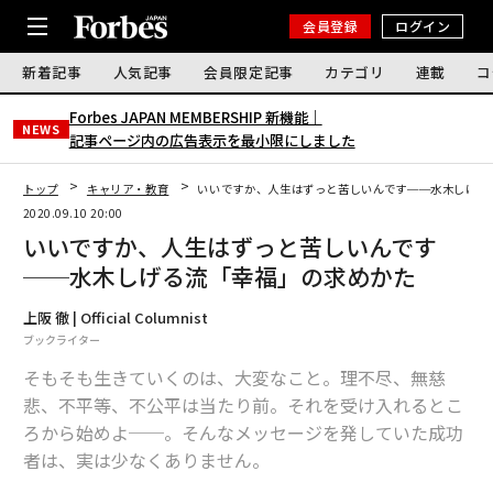
会員登録
ログイン
新着記事
人気記事
会員限定記事
カテゴリ
連載
コ
Forbes JAPAN MEMBERSHIP 新機能｜
NEWS
記事ページ内の広告表示を最小限にしました
トップ
キャリア・教育
いいですか、人生はずっと苦しいんです──水木しげる
2020.09.10 20:00
いいですか、人生はずっと苦しいんです
──水木しげる流「幸福」の求めかた
上阪 徹 | Official Columnist
ブックライター
そもそも生きていくのは、大変なこと。理不尽、無慈
悲、不平等、不公平は当たり前。それを受け入れるとこ
ろから始めよ──。そんなメッセージを発していた成功
者は、実は少なくありません。