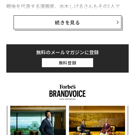
戦後を代表する漫画家、水木しげるさんもその1人で
す。学校の勉強が嫌いでナマケモノ。経済的な事情で夜
間中学に学びながら働き、趣味で絵を描き続けていまし
続きを見る
た。そして、太平洋戦争に出征し、兵舎への爆撃で左腕
を失います。
復員後は、闇の担ぎ屋、配給の魚売り、アパート経営な
無料のメールマガジンに登録
ど職を転々。紙芝居の仕事に巡りあい、漫画家へと転身
無料登録
していきました。
いまなおリメイク版のアニメも放送され、子どもたちに
人気の『ゲゲゲの鬼太郎』をはじめ、妖怪漫画の第一人
者として、『悪魔くん』や『河童の三平』などの代表作
を残した水木さんですが、作品がヒットしたのは、実
義す
内
に、復員後20年も経ってからでした。
むス
グ
実
〜
全
オウムのおかげで命が助かった
織