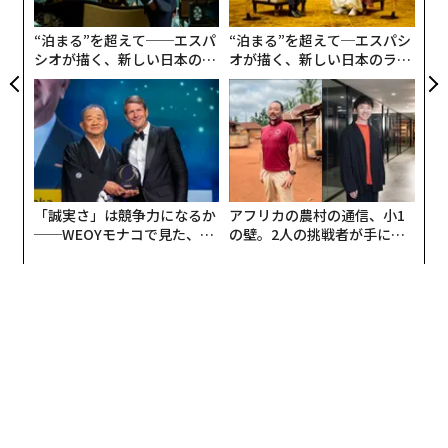
う
T
“泊まる”を超えて──エスパ
“泊まる”を超えて─エスパシ
水木さんは、戦争から戦後までのたくさんの苦労を、私
シオが描く、新しい日本のラ
オが描く、新しい日本のラグ
の取材では面白おかしく語ってくれました。
グジュアリー（前編）
ジュアリー（中編）
「戦争ではね、水木サン（筆者注：水木さんは自分自身
をこう呼んでいた）は運が悪くて激戦地ばかり行かされ
たんです。なのに、奇跡的に助かった。あるとき10人で
前線にいて、水木サンは1人で朝まで歩哨に立っていま
「誠実さ」は競争力になるか
アフリカの農村の通信、小1
した。ところが、夜の間に敵が包囲していて、水木サン
──WEOYモナコで見た、く
の壁。2人の挑戦者が手にし
が戻る時間になったら全滅させようと待ち構えていたん
ら寿司の経営哲学
た「次なる武器」
です。そんなとき、水木サンの目に入ったのが、ジャン
グルのオウムの家族会議でした。これがもうキレイで、
楽しそうで」
見とれていて、ハッと気がつくと、歩哨に戻る時間が過
ぎていました。すると、遠くでパラパラと音がします。