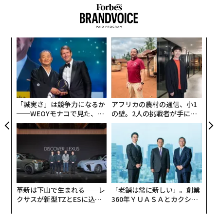
に渡り、第二次世界大戦後、動乱のなかを日本へと引き
メンバーシップに登録する
揚げてきました。普通の人では体験できないような、非
日常的な毎日を送ったこともあり、
「若い頃から将来の
ことなど、気にならなかった」
、
「なんとか今夜、寝る
パシ
エ
ところがあって、食べるものがあれば十分だった」
と言
ラグ
設オ
関連記事
います。
が
目
が
の
何かに生かされていると思いなさい──五木寛之流「不安な日々」の乗り
実際、20代のときはラジオ番組の制作や作詞など、さま
ン
越えかた
ざまな仕事を経験しています。その後、どうして自分は
「誠実さ」は競争力になるか
アフリカの農村の通信、小1
動くマインドフルネス？ 若き起業家たちはなぜ「阿波踊り」に熱狂する
作家になれたのか。こんな話をされていました。
──WEOYモナコで見た、く
の壁。2人の挑戦者が手にし
のか
ら寿司の経営哲学
た「次なる武器」
「僕は他力主義なんです。自分に与えられた運命をその
ソーダストリームが呼吸補助装置を開発 イスラエル「平和を叶える島」
で
まま受容する。天命という言葉がありますが、天に生か
されていると思っている。物語をつくる能力を与えるか
コロナ禍で「日本経済がボロボロになった」のは本当か。データから考え
ら、その能力を発揮して、世の中の人に語りかけなさ
る
い、と」
革新は下山で生まれる──レ
「老舗は常に新しい」。創業
「いつもお声がかかる人」の共通点 必須の〇〇力を磨け
クサスが新型TZとESに込め
360年ＹＵＡＳＡとカクシン
「歌の上手な人で、好きで歌っている人は、必ず途中で
た「DISCOVER」の哲学
CEO田尻望が語る、AIを超え
る人の価値