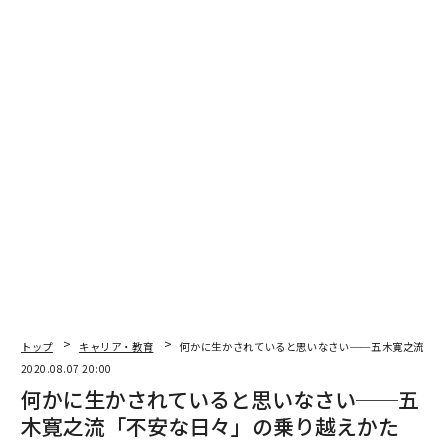
「銃撃でした。味方は全滅。水木サンは、オウムのおか
げで助かったんです。そこからは必死で逃げました。ど
のくらい必死だったかっていうと、たった2時間で軍靴
の底が抜けたくらい。サンゴの中を走ったこともあるけ
ど、たぶん世界記録的な速さで走ったからだと思うね」
戦争の極限状況にいると、生きることで精いっぱいにな
ったそうです。初年兵だから、こき使われて、夜は疲れ
てあっという間に眠りに落ちました。
「昼間も頭にあるのは、ただ死にたくないという思いだ
けです。だから、左腕をなくしたときも、絶望したりし
なかった。だって、命は助かったんだから。生きている
んだから」
トップ
キャリア・教育
何かに生かされていると思いなさい──五木寛之流「不
2020.08.07 20:00
生きて日本に戻って来られたときは、
「喜び以上の喜び
何かに生かされていると思いなさい──五
だった」
といいます。
木寛之流「不安な日々」の乗り越えかた