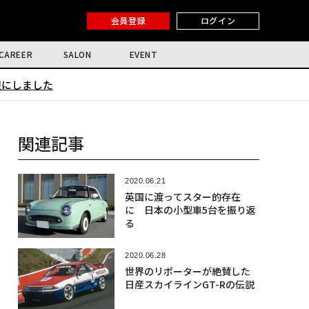
会員登録
ログイン
CAREER
SALON
EVENT
限にしました
関連記事
2020.06.21
英国に渡ってスター的存在
に 日本の小型車5台を振り返
る
2020.06.28
世界のリポーターが絶賛した
日産スカイラインGT-Rの伝説