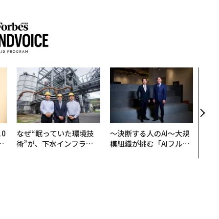
挑戦
創に
QAI
0
なぜ“眠っていた環境技
〜決断する人のAI〜大規
─
術”が、下水インフラを
模組織が挑む「AIフル実
型
変えたのか──産総研×
装」“使う”企業から“動
月島JFEアクアソリュー
く”企業へ【NTTドコモ
ションの10年
ビジネス×PwC】