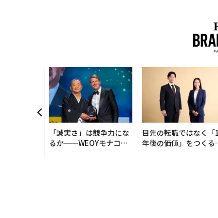
「誠実さ」は競争力にな
目先の転職ではなく「1
るか──WEOYモナコで
年後の価値」をつくる
見た、くら寿司の経営哲
─アサインの長期伴走
学
支援とは