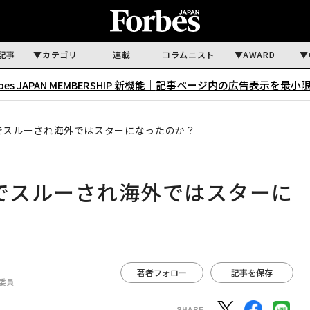
記事
カテゴリ
連載
コラムニスト
AWARD
rbes JAPAN MEMBERSHIP 新機能｜
記事ページ内の広告表示を最小
本でスルーされ海外ではスターになったのか？
本でスルーされ海外ではスターに
著者フォロー
記事を保存
委員