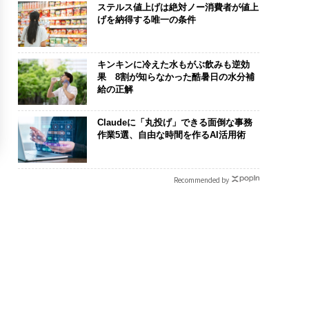
ステルス値上げは絶対ノー消費者が値上
げを納得する唯一の条件
キンキンに冷えた水もがぶ飲みも逆効
果 8割が知らなかった酷暑日の水分補
給の正解
Claudeに「丸投げ」できる面倒な事務
作業5選、自由な時間を作るAI活用術
Recommended by