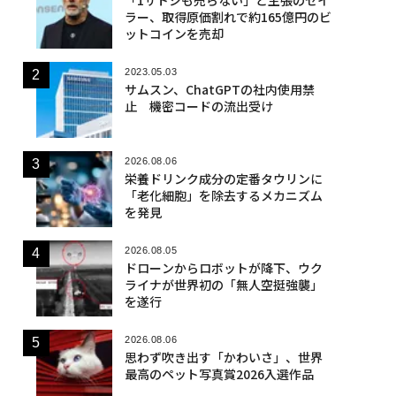
ラー、取得原価割れで約165億円のビ
ットコインを売却
2023.05.03
サムスン、ChatGPTの社内使用禁
止 機密コードの流出受け
2026.08.06
栄養ドリンク成分の定番タウリンに
「老化細胞」を除去するメカニズム
を発見
2026.08.05
ドローンからロボットが降下、ウク
ライナが世界初の「無人空挺強襲」
を遂行
2026.08.06
思わず吹き出す「かわいさ」、世界
最高のペット写真賞2026入選作品