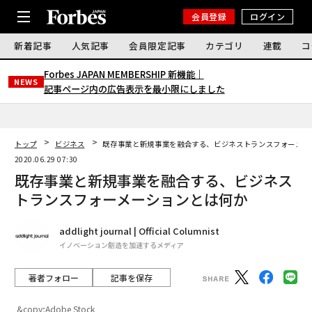
会員登録
ログイン
新着記事
人気記事
会員限定記事
カテゴリ
連載
コ
Forbes JAPAN MEMBERSHIP 新機能｜
NEWS
記事ページ内の広告表示を最小限にしました
トップ
ビジネス
既存事業と新規事業を融合する、ビジネストランスフォーメー
2020.06.29 07:30
既存事業と新規事業を融合する、ビジネス
トランスフォーメーションとは何か
addlight journal | Official Columnist
イノベーション創造を加速するメディア
著者フォロー
記事を保存
&copy;Adobe Stock