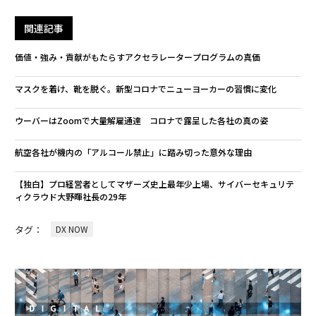
関連記事
価値・強み・貢献がもたらすアクセラレータープログラムの真価
マスクを着け、靴を脱ぐ。新型コロナでニューヨーカーの習慣に変化
ウーバーはZoomで大量解雇通達 コロナで露呈した各社の真の姿
航空各社が機内の「アルコール禁止」に踏み切った意外な理由
【独白】プロ経営者としてマザーズ史上最年少上場、サイバーセキュリテ
ィクラウド大野暉社長の29年
タグ：
DX NOW