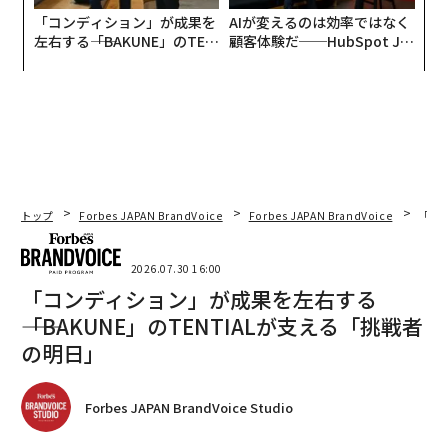
「コンディション」が成果を
AIが変えるのは効率ではなく
左右する――「BAKUNE」のTEN
顧客体験だ──HubSpot Ja
TIALが支える「挑戦者の明
panが語る「Grow Better」
日」
な組織のつくり方
トップ
Forbes JAPAN BrandVoice
Forbes JAPAN BrandVoice
「コン
2026.07.30 16:00
「コンディション」が成果を左右する
――「BAKUNE」のTENTIALが支える「挑戦者
の明日」
Forbes JAPAN BrandVoice Studio