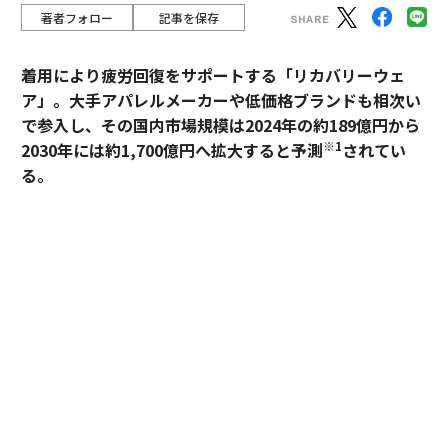
著者フォロー
記事を保存
着用により疲労回復をサポートする「リカバリーウェ
ア」。大手アパレルメーカーや低価格ブランドも相次い
で参入し、その国内市場規模は2024年の約189億円から
※1
2030年には約1,700億円へ拡大すると予測
されてい
る。
過熱するマーケットにおいて、価格競争とは一線を画す
ブランドとして独自のポジションを築いているのが、TE
NTIALの「BAKUNE」だ。「挑戦する人のコンディショ
ンに向き合い、ポテンシャルを引き出す」——。この一
貫した思想はどこから生まれ、いかにして製品に落とし
込まれているのか。同社の哲学と、それを支える研究開
発の最前線を追った。
エグゼクティブ、一流ホテルが「BAKUNE」を