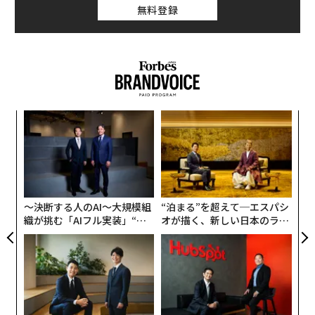
無料登録
ォッ
「
ジ
3
C
“
る
シ
グ
〜決断する人のAI〜大規模組
“泊まる”を超えて─エスパシ
織が挑む「AIフル実装」“使
オが描く、新しい日本のラグ
う”企業から“動く”企業へ【N
ジュアリー（中編）
TTドコモビジネス×PwC】