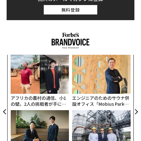
ロ」であるCAたちに一目置かれるような配慮を実践して
無料登録
みてはどうだろう。現地での会議やプレゼンという「本
番」に、意外と生きるかもしれない。
『
ファーストクラスCAの心をつかんだ マナーを超えた
「気くばり」
模組
革
』（青春出版社）も上梓した清水裕美子氏に、どんな乗
“使
ク
客が好印象を残すのか、その具体的な例を聞いた。清水
【N
た「
挑
氏は、日本航空（JAL）の客室乗務員として国際線ビジ
C】
よっ
ネスクラス、ファーストクラスなど中心に約5年乗務し
PA
た経験を生かし、セミナー、メディアなどで活動するほ
アフリカの農村の通信、小1
エンジニアのためのサウナ併
か、「株式会社シーエーメディアエージェンシー」代
の壁。2人の挑戦者が手にし
設オフィス「Mobius Park」
表、All Aboutビューティー担当ガイドも務めている。
た「次なる武器」
がオープン──タマディック
が健康経営を徹底する理由
>関連記事
ファーストクラスの乗客は、白い服にコーヒーをこぼさ
れた時にどうするか｜元ファーストクラスCAに聞く一流