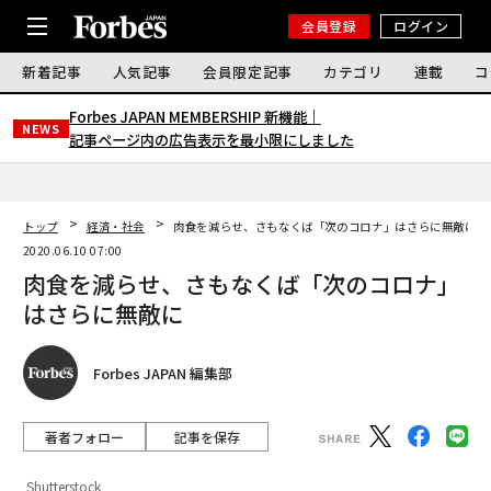
会員登録
ログイン
新着記事
人気記事
会員限定記事
カテゴリ
連載
コ
Forbes JAPAN MEMBERSHIP 新機能｜
NEWS
記事ページ内の広告表示を最小限にしました
トップ
経済・社会
肉食を減らせ、さもなくば「次のコロナ」はさらに無敵に
2020.06.10 07:00
肉食を減らせ、さもなくば「次のコロナ」
はさらに無敵に
Forbes JAPAN 編集部
著者フォロー
記事を保存
Shutterstock