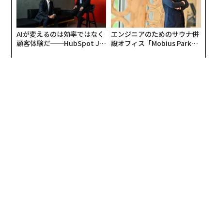
AIが変えるのは効率ではなく
エンジニアのためのサウナ併
顧客体験だ──HubSpot Ja
設オフィス「Mobius Park」
panが語る「Grow Better」
がオープン──タマディック
な組織のつくり方
が健康経営を徹底する理由