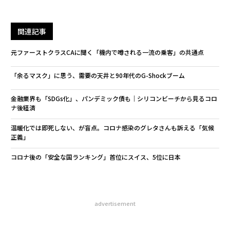
関連記事
元ファーストクラスCAに聞く「機内で噂される一流の乗客」の共通点
「余るマスク」に思う、需要の天井と90年代のG-Shockブーム
金融業界も「SDGs化」、パンデミック債も｜シリコンビーチから見るコロ
ナ後経済
温暖化では即死しない、が盲点。コロナ感染のグレタさんも訴える「気候
正義」
コロナ後の「安全な国ランキング」首位にスイス、5位に日本
advertisement