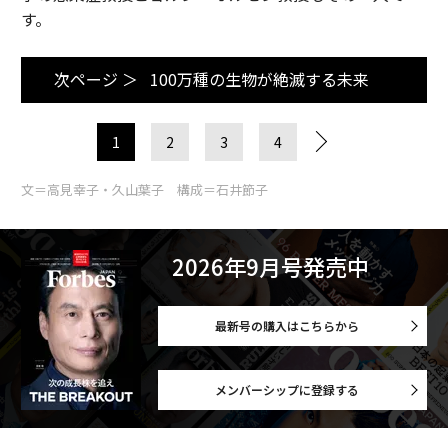
す。
次ページ ＞
100万種の生物が絶滅する未来
1
2
3
4
文＝高見幸子・久山葉子 構成＝石井節子
2026年9月号発売中
最新号の購入はこちらから
メンバーシップに登録する