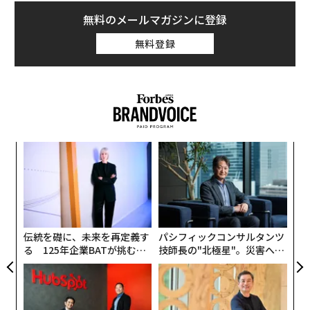
無料のメールマガジンに登録
無料登録
キ
な
か。
術
キャ
た
“
R S
ア
オ
ジ
伝統を礎に、未来を再定義す
パシフィックコンサルタンツ
る 125年企業BATが挑むス
技師長の"北極星"。災害への
モークレスな未来
無力感を乗り越え見つけた、
防災一筋20年の答え