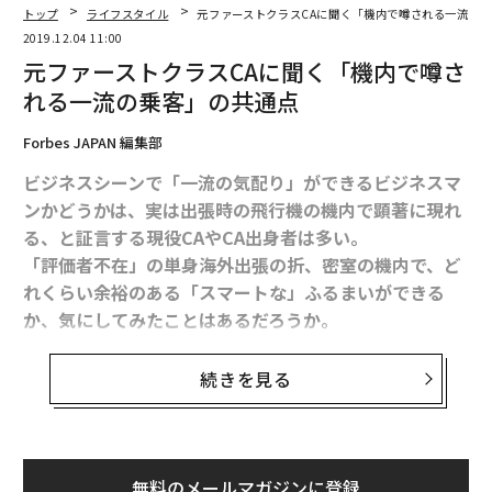
トップ
ライフスタイル
元ファーストクラスCAに聞く「機内で噂される一流の
2019.12.04 11:00
元ファーストクラスCAに聞く「機内で噂さ
れる一流の乗客」の共通点
Forbes JAPAN 編集部
ビジネスシーンで「一流の気配り」ができるビジネスマ
ンかどうかは、実は出張時の飛行機の機内で顕著に現れ
る、と証言する現役CAやCA出身者は多い。
「評価者不在」の単身海外出張の折、密室の機内で、ど
れくらい余裕のある「スマートな」ふるまいができる
か、気にしてみたことはあるだろうか。
実はCAは意外と乗客を見ているし、好印象を残した乗客
続きを見る
は記憶に残り、再搭乗の際にもすぐにわかるという。逆
に最悪の印象の乗客についても然りだ。
次回の出張時の行きの機内では、自身が「気配りのプ
無料のメールマガジンに登録