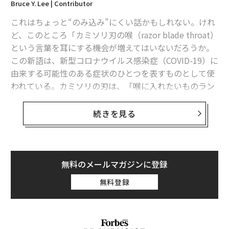
Bruce Y. Lee | Contributor
これはちょっと“のみ込み”にくい話かもしれない。けれ
ど、このところ「カミソリ刃の喉（razor blade throat）
という言葉を耳にする機会が増えてはいないだろうか。
この新語は、新型コロナウイルス感染症（COVID-19）に
由来する可能性のある症状のひとつを表すものとして使
われている。カミソリの刃は、「喉に入れたいものラン
キング」ではピザやホットドッグなどのはるか下位に来
るものに違いない。
続きを見る
だが、喉にカミソリが刺さるような、鋭い強烈な痛みを
感じるという報告が、非公式ながらますます増加してい
るのだ。そしてこれは、新型コロナウイルス（SARS-Co
無料のメールマガジンに登録
ボトルワインを1000円〜販売。テイクアウトを受け取るついでに買ってしまう価
V-2）の新たな変異株「NB.1.8.1」の出現・流行と時を同
無料登録
格帯とセレクト
じくして起こっている。NB.1.8.1は最近、中国で新型コ
ロナの新たな感染拡大を招き、ここへきて米国でも急速
次ページ ＞
週テーマで毎日違う食事に感激
に広まっているオミクロン株派生型だ。