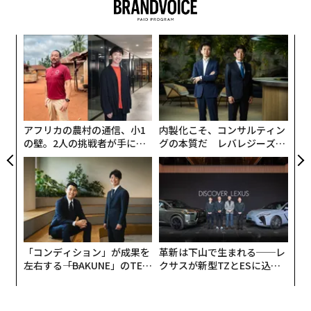
これは、NB.1.8.1がこれまでといくらか違ったタイプの
1
2
3
新型コロナを引き起こしているということなのだろう
な
か。正確に言えばそうではない。とはいえ、新型コロナ
文＝砂押 貴久
術
がもたらし得る影響や、夏の感染拡大がまた起こる可能
た
〜
性にについて、わたしたちが引き続き注意を払うようあ
ア
織
らためて警鐘を鳴らすものではある。
2026年9月号発売中
う
T
アフリカの農村の通信、小1
内製化こそ、コンサルティン
の壁。2人の挑戦者が手にし
グの本質だ レバレジーズが
最新号の購入はこちらから
た「次なる武器」
実践する、次世代ファームの
全貌
メンバーシップに登録する
「コンディション」が成果を
革新は下山で生まれる──レ
左右する――「BAKUNE」のTEN
クサスが新型TZとESに込め
関連記事
TIALが支える「挑戦者の明
た「DISCOVER」の哲学
日」
テイクアウトの食品から新型コロナウイルスに感染するリスクは？