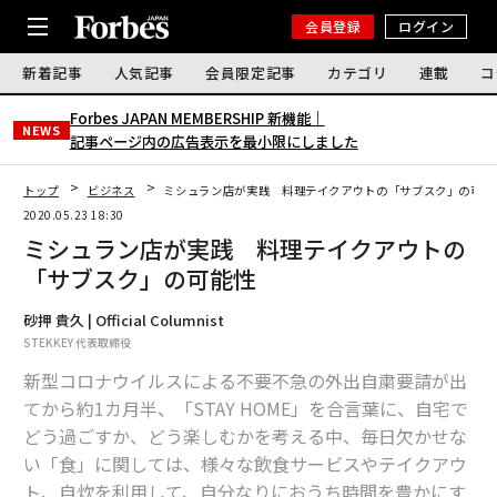
会員登録
ログイン
新着記事
人気記事
会員限定記事
カテゴリ
連載
コ
Forbes JAPAN MEMBERSHIP 新機能｜
NEWS
記事ページ内の広告表示を最小限にしました
トップ
ビジネス
ミシュラン店が実践 料理テイクアウトの「サブスク」の可能
2020.05.23 18:30
ミシュラン店が実践 料理テイクアウトの
「サブスク」の可能性
砂押 貴久 | Official Columnist
STEKKEY 代表取締役
新型コロナウイルスによる不要不急の外出自粛要請が出
てから約1カ月半、「STAY HOME」を合言葉に、自宅で
どう過ごすか、どう楽しむかを考える中、毎日欠かせな
い「食」に関しては、様々な飲食サービスやテイクアウ
ト、自炊を利用して、自分なりにおうち時間を豊かにす