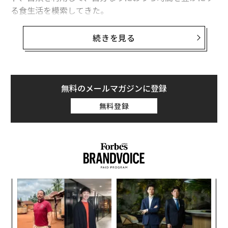
る食生活を模索してきた。
その中で最も感動したのが、広尾のフレンチレストラン
続きを見る
「アルゴリズム」だ。2017年にオープンしてわずか数年
で、ミシュラン一つ星、食べログで3.9の高評価を得る人
気店が今回実施していた“仕組み”にビジネスのヒントを
感じたので、ぜひその詳細を紹介したい。
無料のメールマガジンに登録
無料登録
な
術
た
〜
ア
織