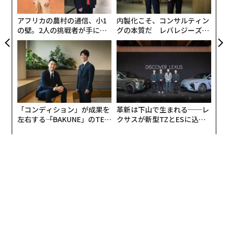
う
T
アフリカの農村の通信、小1
内製化こそ、コンサルティン
の壁。2人の挑戦者が手にし
グの本質だ レバレジーズが
た「次なる武器」
実践する、次世代ファームの
通常時の店内。サブスク期間中はカウンターでテイクアウトの受け渡しを行ってい
全貌
る 写真提供：アルゴリズム
店も客も嬉しい「サブスク」を採用
「コンディション」が成果を
革新は下山で生まれる──レ
左右する――「BAKUNE」のTEN
クサスが新型TZとESに込め
「アルゴリズム」は店舗来店型のテイクアウト形式を採
TIALが支える「挑戦者の明
た「DISCOVER」の哲学
用したが、ユニークだったのが店舗独自の「サブスクリ
日」
プション（以下、サブスク）」ルールを加えたことだ
。サブスクは、定額料金を支払うことで、一定期間のサ
ービスが受けられることを保証するもの。雑誌の定期購
読、音楽や動画の配信サービス、また最近では自宅に花
が届くようなサブスクもあるが、レストランでの導入は
まだ珍しい。