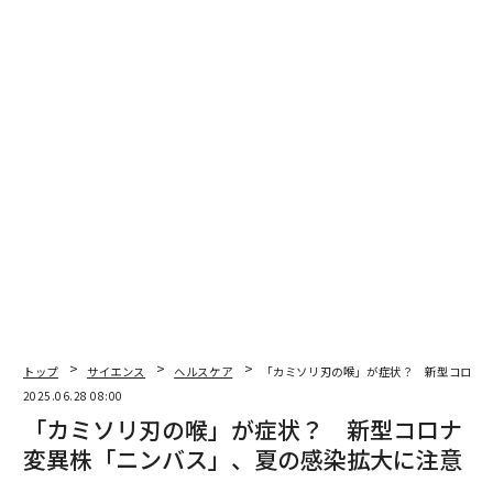
コロナ禍でのテイクアウトにおいて、「アルゴリズム」
は以下の内容で実施したのだが、その価格が破格だった
（金額や日数は週によって変動有）。
1日1食（2人前）×4日＝合計5000円（税込）
条件
：Facebook or Instagram アカウントフォロー
当選方式
：抽選
受取
：本人のみ
広尾・西麻布の人気店は、ランチ1食のテイクアウトで
も3000〜8000円の価格帯が多い。アルゴリズムのクオ
リティを考えれば文字通りの破格だ。しかも、メイン・
ソース・付け合わせ・スープの4品構成で、毎日食事が違
う。
トップ
サイエンス
ヘルスケア
「カミソリ刃の喉」が症状？ 新型コロナ
2025.06.28 08:00
「カミソリ刃の喉」が症状？ 新型コロナ
美味しいのはもちろんだが、「毎日メニューや予算につ
変異株「ニンバス」、夏の感染拡大に注意
いて何も考えなくていい」、これが本当に良かった。