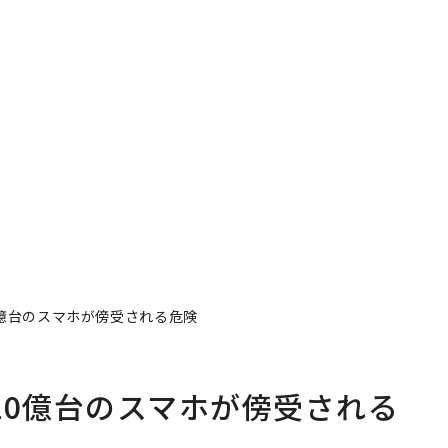
10億台のスマホが傍受される危険
界10億台のスマホが傍受される
著者フォロー
記事を保存