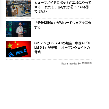
ヒューマノイドロボットが工場にやって
来る──ただし、あなたが思っている形
ではない
「分離型推論」がAIハードウェアを二分
する
GPT-5.5とOpus 4.8の競合、中国AI「G
LM-5.2」が登場──オープンウェイトの
脅威
Recommended by