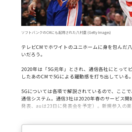
ソフトバンクのCMにも起用された八村塁 (Getty Images)
テレビCMでホワイトのユニホームに身を包んだ
いだろう。
2020年は「5G元年」とされ、通信各社にとっ
したあのCMで5Gによる躍動感を打ち出している
5Gについては各項で解説されているので、ここで
通信システム。通信3社は2020年春のサービス開
発表、auは23日に発表会を予定）。新規参入の