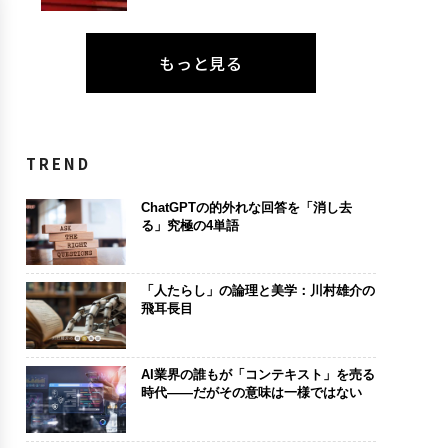
もっと見る
TREND
ChatGPTの的外れな回答を「消し去
る」究極の4単語
「人たらし」の論理と美学：川村雄介の
飛耳長目
AI業界の誰もが「コンテキスト」を売る
時代――だがその意味は一様ではない