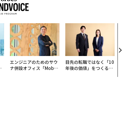
〜決
模組
装」
く”
ビジ
。
エンジニアのためのサウ
目先の転職ではなく「10
と
ナ併設オフィス「Mobiu
年後の価値」をつくる─
語
s Park」がオープン──
─アサインの長期伴走型
値
タマディックが健康経営
支援とは
を徹底する理由