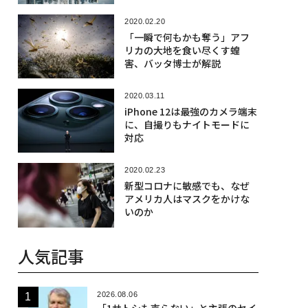
2020.02.20
「一瞬で何もかも奪う」アフ
リカの大地を食い尽くす蝗
害、バッタ博士が解説
2020.03.11
iPhone 12は最強のカメラ端末
に、自撮りもナイトモードに
対応
2020.02.23
新型コロナに敏感でも、なぜ
アメリカ人はマスクをかけな
いのか
人気記事
2026.08.06
「1サトシも売らない」と主張のセイ