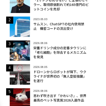
ラー、取得原価割れで約165億円のビ
ットコインを売却
2023.05.03
サムスン、ChatGPTの社内使用禁
止 機密コードの流出受け
2026.08.06
栄養ドリンク成分の定番タウリンに
「老化細胞」を除去するメカニズム
を発見
2026.08.05
ドローンからロボットが降下、ウク
ライナが世界初の「無人空挺強襲」
を遂行
2026.08.06
思わず吹き出す「かわいさ」、世界
最高のペット写真賞2026入選作品