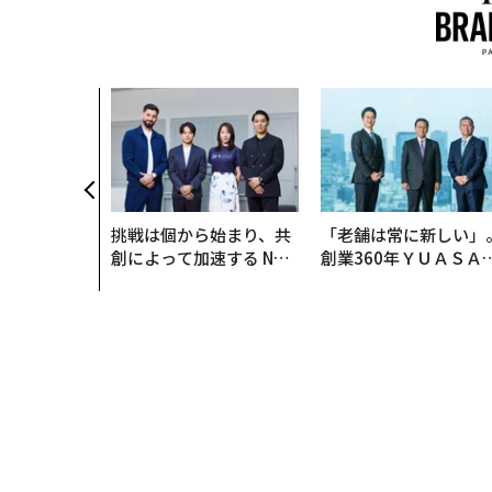
挑戦は個から始まり、共
「老舗は常に新しい」
創によって加速する NOR
創業360年ＹＵＡＳＡ
QAIN JAPAN 特別座談会
カクシンCEO田尻望が
る、AIを超える人の価