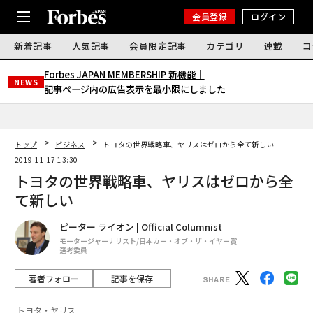
会員登録
ログイン
新着記事
人気記事
会員限定記事
カテゴリ
連載
コ
Forbes JAPAN MEMBERSHIP 新機能｜
NEWS
記事ページ内の広告表示を最小限にしました
トップ
ビジネス
トヨタの世界戦略車、ヤリスはゼロから全て新しい
2019.11.17 13:30
トヨタの世界戦略車、ヤリスはゼロから全
て新しい
ピーター ライオン | Official Columnist
モータージャーナリスト/日本カー・オブ・ザ・イヤー賞
選考委員
著者フォロー
記事を保存
トヨタ・ヤリス