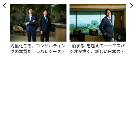
モークレスな未来
個別化」の核心 【MUFG×ウ
ェルスナビ×PwC】
内製化こそ、コンサルティン
“泊まる”を超えて──エスパ
グの本質だ レバレジーズが
シオが描く、新しい日本のラ
実践する、次世代ファームの
グジュアリー（前編）
全貌