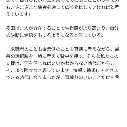
も、さまざまな機会を通じて広く発信していければと考
えています」
多田は、人が介在することで納得感がより高まり、自分
の決断に覚悟をもてるようになると信じている。
「求職者のことも企業側のことも真剣に考えながら、最
善の選択肢を一緒に考えて背中を押す。そんな私たちの
支援は、何を信じればいいかわからない時代だからこ
そ、より際立つと思っています。情報に簡単にアクセス
できる時代になりましたが、耳障りのいいことだけを言
うのではなく、正しく伝えて、正しく考えて、納得して
選ぶ。求められるレベルが上がっているからこそ、自分
たちももっと精進しなければなりません。
私は、20代より30代、30代より40代、そしてその先も
ずっと成長し続けていたいという思いがあります。ずっ
と仕事を楽しみ、仕事に誇りをもち、パワフルに生き続