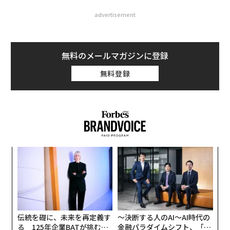
advertisement
無料のメールマガジンに登録
無料登録
〈7
ャ
ト
な
リア
術
UM
た
ア
伝統を礎に、未来を再定義す
〜決断する人のAI〜AI時代の
る 125年企業BATが挑むス
金融パラダイムシフト、「超