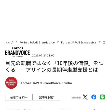
トップ
Forbes JAPAN BrandVoice
Forbes JAPAN BrandVoice
目先
2026.07.24 11:00
目先の転職ではなく「10年後の価値」をつ
くる──アサインの長期伴走型支援とは
Forbes JAPAN BrandVoice Studio
著者フォロー
記事を保存