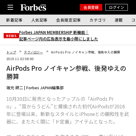
会員登録
ログイン
新着記事
人気記事
会員限定記事
カテゴリ
連載
コ
Forbes JAPAN MEMBERSHIP 新機能｜
NEWS
記事ページ内の広告表示を最小限にしました
トップ
テクノロジー
AirPods Pro ノイキャン参戦、後発ゆえの勝算
2019.11.02 08:00
AirPods Pro ノイキャン参戦、後発ゆえの
勝算
坂元 耕二 | Forbes JAPAN編集部
10月30日に発売となったアップルの「AirPods Pr
o」。“耳からうどん”と揶揄された初代AirPodsが2016
年に登場以来、斬新なスタイルとiPhoneとの親和性を武
器に、またたく間に「ド定番」アイテムとなった。