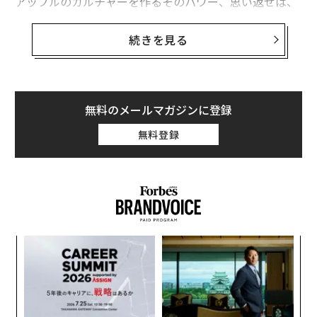
アップルのカルチャーを作るそのパワー、思い返せば、
有線のイヤフォンも各社が「白以外」を製品化する中、
白をポイントに訴求し、店頭に白いイヤホンが急に増え
続きを見る
たあの頃が懐かしい。
3年目にしてメジャーアップデートされた“短いうど
ん”こと、AirPods Pro。すでに各所でレビューが始まっ
無料のメールマガジンに登録
ているが、今回その最大の注目は「ノイズキャンセリン
無料登録
グ」だろう。
ノイズキャンセリングについて、少し掘ってみる。
義す
パ
むス
技
無
「
防
3
C