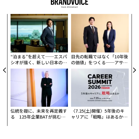
されている。
創に
〜
 JA
織
う
エ
T
設オ
が
が
“泊まる”を超えて──エスパ
目先の転職ではなく「10年後
シオが描く、新しい日本のラ
の価値」をつくる──アサイ
グジュアリー（前編）
ンの長期伴走型支援とは
伝統を礎に、未来を再定義す
〈7.25(土)開催〉5年後のキ
る 125年企業BATが挑むス
ャリアに「戦略」はあるか。
モークレスな未来
トップエグゼクティブのキャ
リアに触れる1日│CAREER S
UMMIT 2026