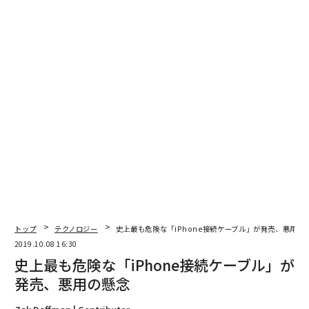
-1000XM3はその静寂性が話題となり、加えて今回AirPo
ds Proにも搭載されている「外音取り込みモード」もす
でに搭載ずみだ。
次ページ ＞
実際にAirPods Proを試してみた
1
2
文＝坂元 耕二
2026年9月号発売中
トップ
テクノロジー
史上最も危険な「iPhone接続ケーブル」が発売、悪用の
2019.10.08 16:30
史上最も危険な「iPhone接続ケーブル」が
最新号の購入はこちらから
発売、悪用の懸念
メンバーシップに登録する