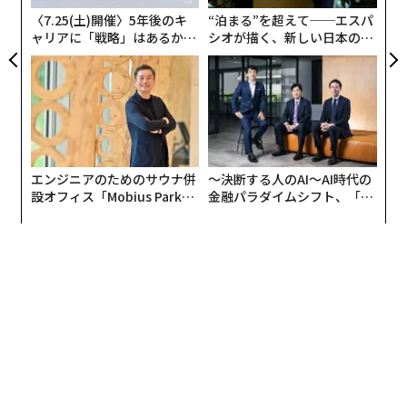
る
〈7.25(土)開催〉5年後のキ
“泊まる”を超えて──エスパ
ャリアに「戦略」はあるか。
シオが描く、新しい日本のラ
トップエグゼクティブのキャ
グジュアリー（前編）
リアに触れる1日│CAREER S
UMMIT 2026
Apple HPより
エンジニアのためのサウナ併
〜決断する人のAI〜AI時代の
外部から取り込んだ音の波長に、特定の同じ波を当てて
設オフィス「Mobius Park」
金融パラダイムシフト、「超
がオープン──タマディック
個別化」の核心 【MUFG×ウ
音を打ち消すのがノイズキャンセリングの基本だが、そ
が健康経営を徹底する理由
ェルスナビ×PwC】
の作業は内蔵されたプロセッサが仕切る。環境音をどう
判断するか、具体的に何の音を消す対象と想定している
のか、ある音は消えても、ある音は同じように聞こえる
調整といった、とても繊細で各社の技術力が試される頭
脳だ。
ノイズキャンセリング自体は、すでに多くのヘッドフォ
ン、一部のイヤフォンに搭載され、御愛用の読者諸兄も