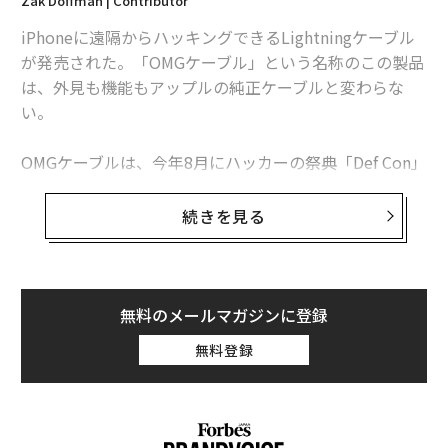
Zak Doffman | Contributor
iPhoneに遠隔からハッキングできるLightningケーブル
が発売された。「OMGケーブル」という名称のこの製品
は、外見も機能もアップルの純正ケーブルと変わらな
い。
関連記事
史上最も危険な「iPhone接続ケーブル」が発売、悪用の懸念
OMGケーブルは、今年8月にハッカーの祭典「Def Con」
で発表され、現在は量産化が進められている。このケー
アップルの折り畳み式スマホ「iPhone Fold」は2021年発売の見通し
ブルは近隣にいるハッカーが、ケーブル内部に仕込まれ
続きを見る
たワイヤレス機能を使って端末にアクセスすることを可
2020年の新型iPhoneは「3機種全てが5G対応」、出荷目標8000万台
能にする。
藤原ヒロシがインスタで伝える「大いなる無駄」の価値
この様な製品は従来、ダークウェブなどで密かに取り扱
無料のメールマガジンに登録
われていたが、OMGは公に販売されており、「Hak5」
バランスではなく「ワークライフブレンド」を目指すべき理由
無料登録
での価格は100ドル程度だ。サイトの製品説明には、
「非常に悪意のあるUSBケーブル。ケーブルを接続した
途端、内部のワイヤレスネットワーク・インターフェー
advertisement
スを通じてデバイスをコントロール可能になる」と記載