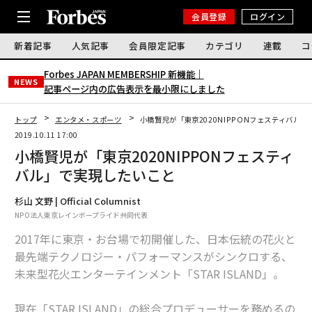
会員登録
ログイン
新着記事
人気記事
会員限定記事
カテゴリ
連載
コ
Forbes JAPAN MEMBERSHIP 新機能｜
NEWS
記事ページ内の広告表示を最小限にしました
トップ
エンタメ・スポーツ
小橋賢児が「東京2020NIPPONフェスティバル
2019.10.11 17:00
小橋賢児が「東京2020NIPPONフェスティ
バル」で実現したいこと
杉山 文野 | Official Columnist
NPO法人東京レインボープライド共同代表
2017年に東京・お台場で初開催した、日本伝統の花火と
最先端テクノロジー・パフォーマンスがシンクロする、
未来型花火エンターテインメント「STAR ISLAND」。
現在「STAR ISLAND」の総合プロデューサーを務めるの