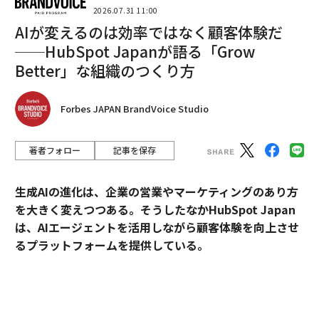
（笑）。普通に生きていたら見えない世界を見ることが
2026.07.31 11:00
AIが変えるのは効率ではなく顧客体験だ
できて、感覚や価値観を変えてくれる体験が多かった。
そのすべてに意味があって、今、役に立っています。
──HubSpot Japanが語る「Grow
Better」な組織のつくり方
8歳で芸能界という大人の世界に入りましたが、そこに
は変な人がいっぱいいたし、中学生で新聞配達をやっ
Forbes JAPAN BrandVoice Studio
て、また別の大人の世界も見ました。どうも僕は、全然
色の違うグループやコミュニティーにひとりで入ってい
著者フォロー
記事を保存
けるみたいなんです。
つなぎ役というのが自分の役目なのかと思っています。
生成AIの進化は、企業の営業やマーケティングのあり方
名前も「小橋」で、それこそ小さな架け橋をいろいろや
を大きく変えつつある。そうしたなかHubSpot Japan
ってきました。上と下のジェネレーションとか、デジタ
は、AIエージェントを活用しながら顧客体験を向上させ
ルとアナログとか、世界と日本とか。
るプラットフォームを提供している。
杉山
：そう言われてみると、僕もつなぎ役、架け橋にな
外資・日系・スタートアップを横断して採用支援を手掛
ってきたことも多かったように思います。
けるエンワールド・ジャパン代表取締役社長・山本裕介
氏が、HubSpot Japanカントリーマネージャーの伊佐