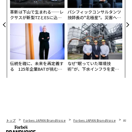
×ウ
グ
多様性に富んだ多くの人々を集めるメガイベントのリー
革新は下山で生まれる──レ
パシフィックコンサルタンツ
ダーという共通点を持ち、6月のニューヨーク・プライ
クサスが新型TZとESに込め
技師長の"北極星"。災害への
ドパレードにも、ともに赴いた杉山と小橋が、ダイバー
た「DISCOVER」の哲学
無力感を乗り越え見つけた、
シティの追求によって生み出されるパワーについて語り
防災一筋20年の答え
あう。
杉山
：いつものように呼ばせてもらっちゃうと……賢児
くんは人生そのものが多様ですよね。
伝統を礎に、未来を再定義す
なぜ“眠っていた環境技
る 125年企業BATが挑むス
術”が、下水インフラを変え
モークレスな未来
たのか──産総研×月島JFE
裕福ではない幼少期、小学2年で葉書1枚でオーディショ
アクアソリューションの10年
ンに合格、子役としてデビューして若手俳優として爆発
的に売れて、20代後半で休業して、世界を回って、一文
なしになって身体も壊して、30歳をきっかけにイベント
プロデュースを手がけるようになって、大成功して、今
年40歳になって……。
トップ
Forbes JAPAN BrandVoice
Forbes JAPAN BrandVoice
AIが
小橋
：人生に安定した時期がありませんでしたね