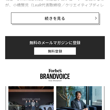
が、小橋賢児（LeaR代表取締役／クリエイティブディレ
クター）であり、過去には10万人以上が集まる日本最大
級のダンスミュージックイベント「ULTRA JAPAN」を手
続きを見る
掛けてきた。
小橋は今、東京パラリンピックの開幕前に行われる東京
2020組織委員会主催「東京2020NIPPONフェスティバ
無料のメールマガジンに登録
ル」のクリエイティブディレクターでもある。
無料登録
障がい者やLGBTなどを含む多様な人々が参加する街中
でのアート・パフォーマンスを通じて、互いの個性を認
め合う「ダイバーシティ＆インクルージョン」の実現を
目指す。
創に
「
この連載対談のホスト役である杉山文野もまた、動員数
 JA
左右
が20万人を超える「LGBTプライドパレード」を運営す
T
代の
“
るNPO法人・東京レインボープライドの共同代表理事。
日
「超
シ