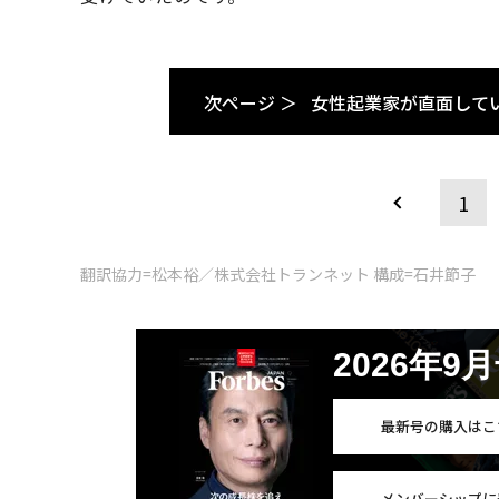
次ページ ＞
女性起業家が直面して
1
翻訳協力=松本裕／株式会社トランネット 構成=石井節子
2026年9
最新号の購入はこ
メンバーシップに