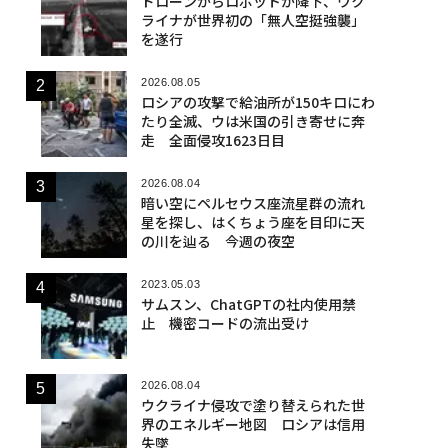
ドローンからロボットが降下、ウク
ライナが世界初の「無人空挺強襲」
を遂行
2026.08.05
ロシアの攻撃で給油所が150キロにわ
たり全滅、ウは米国の引き寄せに奔
走 全面侵攻1623日目
2026.08.04
暗い空にペルセウス座流星群の流れ
星を探し、はくちょう座を目印に天
の川を辿る 今週の夜空
2023.05.03
サムスン、ChatGPTの社内使用禁
止 機密コードの流出受け
2026.08.04
ウクライナ侵攻で塗り替えられた世
界のエネルギー地図 ロシアは信用
失墜