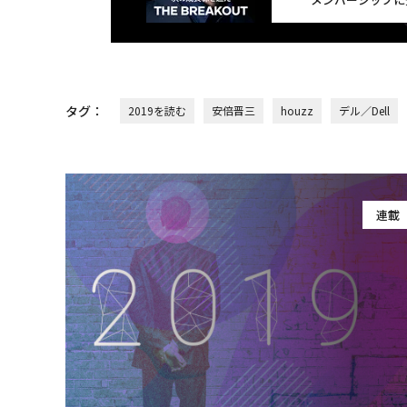
タグ：
2019を読む
安倍晋三
houzz
デル／Dell
連載