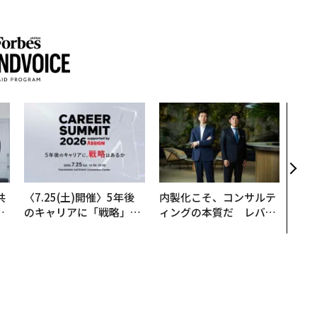
革新
─レ
Sに
R」
共
〈7.25(土)開催〉5年後
内製化こそ、コンサルテ
OR
のキャリアに「戦略」は
ィングの本質だ レバレ
会
あるか。トップエグゼク
ジーズが実践する、次世
ティブのキャリアに触れ
代ファームの全貌
る1日│CAREER SUMMI
T 2026