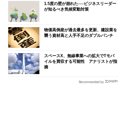
1.5度の壁が崩れた──ビジネスリーダー
が知るべき気候変動対策
物価高倒産が過去最多を更新、建設業を
襲う資材高と人手不足のダブルパンチ
スペースX、無線事業への拡大でTモバ
イルを買収する可能性 アナリストが指
摘
Recommended by