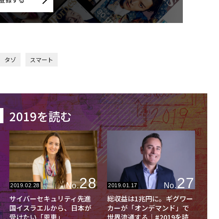
タゾ
スマート
2019を読む
28
27
No.
No.
2019.02.28
2019.01.17
サイバーセキュリティ先進
総収益は1兆円に。ギグワー
国イスラエルから、日本が
カーが「オンデマンド」で
受けたい「恩恵」
世界流通する｜#2019を読