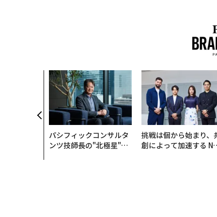
パシフィックコンサルタ
挑戦は個から始まり、
ンツ技師長の"北極星"。
創によって加速する N
災害への無力感を乗り越
QAIN JAPAN 特別座談
え見つけた、防災一筋20
年の答え