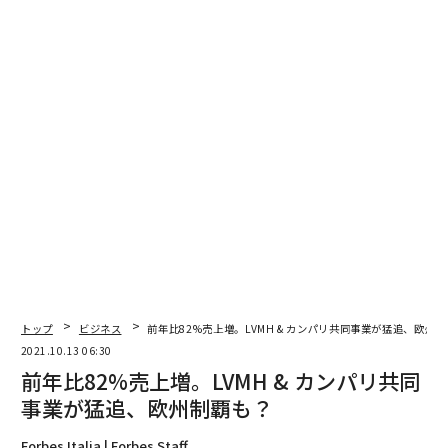
ウッドからイタリア、アレッサンドリアの工場までわざ
わざ足を運んだというのだ。
車社会による凋落、そして━━
ところが1970〜80年代、状況は変わり始める。車社会の
到来によって、人々が帽子をかぶらなくなったのだ。ボ
ルサリーノは職人の数を半分にし、年間生産数も1500に
縮小した。会社の状況も大きく変わり、90年代、会社は
ミラノの実業家グループに譲渡された。
そして2013年、ついに経営破綻。ボルサリーノにとって
の暗黒期の幕開けである。
トップ
ビジネス
前年比82%売上増。LVMH & カンパリ共同事業が猛追、欧州
2021.10.13 06:30
しかし2015年、起死回生のチャンスが訪れた。個人資産
前年比82%売上増。LVMH & カンパリ共同
投資会社ヒエレス・エクイータ社代表、イタリア系スイ
事業が猛追、欧州制覇も？
ス人のフィリップ・カンペーリオが1千万ユーロ（約14
億2000万円）超を投資、2018年7月には正式に競売で落
Forbes Italia | Forbes Staff