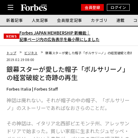
会員登録
ログイン
新着記事
人気記事
会員限定記事
カテゴリ
連載
コ
Forbes JAPAN MEMBERSHIP 新機能｜
NEWS
記事ページ内の広告表示を最小限にしました
トップ
ビジネス
銀幕スターが愛した帽子「ボルサリーノ」の経営破綻と奇跡の
2019.02.19 08:00
銀幕スターが愛した帽子「ボルサリーノ」
の経営破綻と奇跡の再生
Forbes Italia | Forbes Staff
神話は廃れない。それが帽子の中の帽子、「ボルサリー
ノ」のストーリーであればなおさらのことだ。
その神話は、イタリア北西部ピエモンテ州、アレッサン
ドリアで始まった。貧しい家庭に生まれたジュゼッペ・