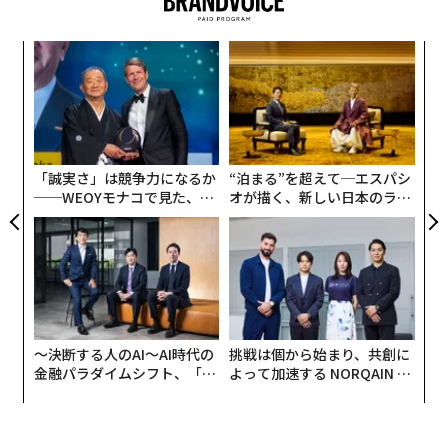
も経営のトップを担う。事業の成長はめぼしく、昨年は
3700万ユーロ（約48億706万円）の売上高を記録し、前
「
年2019年に比べ82%の売り上げ増となった。
3
C
「
る
左右
T
日
「誠実さ」は競争力になるか
“泊まる”を超えて─エスパシ
──WEOYモナコで見た、く
オが描く、新しい日本のラグ
ら寿司の経営哲学
ジュアリー（中編）
〜決断する人のAI〜AI時代の
挑戦は個から始まり、共創に
金融パラダイムシフト、「超
よって加速する NORQAIN JA
個別化」の核心 【MUFG×ウ
PAN 特別座談会
ェルスナビ×PwC】
マルコ・マニョカヴァッロ、「タンニコ（Tannico）」チーフエグゼクティブオフ