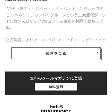
札したのだ。
LVMH（モエ・ヘネシー・ルイ・ヴィトン）グループの
フィリップ・カンペーリオはこう言う。
モエ ヘネシー、カンパリグループという二大巨塔が、ワ
イン及びスピリッツのeコマース事業を共同で立ち上げ
「3年にわたる激動期間を経て、今やっと少し落ち着い
る。
てきました。ボルサリーノは小企業ですが、その計り知
れないバリューやブランド力は世界に十分認知されてい
公式発表によれば、カンパリは、ワイン・スピリッツの
ます。そして近年、取引量も顕著な成長を見せ始めまし
EC事業タンニコ（Tannico）の持ち株を、新規ジョイン
た。
トベンチャーに移行する。また、カンパリは、タンニコ
続きを見る
の株式49%を保有し、以前からすでにワインのeコマー
私がボルサリーノに関心をもったきっかけは本能的なも
スでは重要なポジションを確立している。
ので、デューディリジェンス（投資対象となる企業の価
値やリスク）にはあまり注意を払いませんでした。この
無料のメールマガジンに登録
昨年の売上高約48億円、前年比82%売上増
企業が長年、間違った経営体制の下に置かれ、機能不全
無料登録
に陥ったむしろ被害者なんだと気づいたのは、投資を決
めた後でした」
新企業のトップには、タンニコ現CEOマルコ・マニョカ
ヴァッロが就任し、引き続き少数株主に留まる。よっ
て、2012年に同eコマース事業を立ち上げた彼が、今後