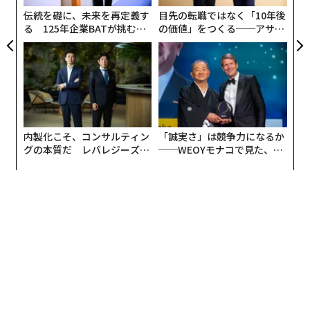
帽子を生産し、300人の職人を擁していた。オックスフ
伝統を礎に、未来を再定義す
目先の転職ではなく「10年後
ォード辞典にも「つば広のフェルト帽の一般名称」とし
る 125年企業BATが挑むス
の価値」をつくる──アサイ
て項目入りを果たした。映画では登場人物の社会的地位
モークレスな未来
ンの長期伴走型支援とは
を象徴し、数々の名シーンで印象的な役割を担った。
好況下の1920年代、主にフェドーラというつば広のモデ
ルで認知されていたボルサリーノ・ハットは、高級ブテ
ィックのショーウィンドウを飾り、アメリカンマフィア
内製化こそ、コンサルティン
「誠実さ」は競争力になるか
のドン、アル・カポネに愛され、 1942年の映画『カサ
グの本質だ レバレジーズが
──WEOYモナコで見た、く
ブランカ』でハンフリー・ボガートの物憂げなオーラの
実践する、次世代ファームの
ら寿司の経営哲学
演出に一役買い、1970年には、アラン・ドロンとジャン
全貌
＝ポール・ベルモンドがギャングスターを演じるジャッ
ク・ドレー監督の映画のタイトルにもなった。
数多いボルサリーノの神話は、俳優ロバート・レッドフ
ォードに関してもある。彼は、フェリーニの傑作「8 1/
2」を観てボルサリーノの「フェドーラモデルの黒」に
惚れこんだ。そしてこのモデルを手に入れるため、ハリ