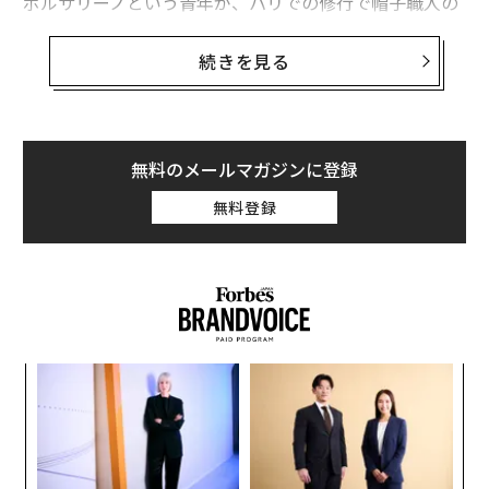
ボルサリーノという青年が、パリでの修行で帽子職人の
資格を得たのち、1857年、弟ラッザロともに靴屋を創業
したのだ。
続きを見る
後にイタリアモード界を象徴するブランドとなる「ボル
サリーノ」の誕生である。この時は100年後、ハリウッ
ドでスポットライトを浴び、銀幕を飾るようになる帽子
無料のメールマガジンに登録
の物語の始まりとは、誰も予測しなかった。
無料登録
ロバート・レッドフォードもフェリーニの名画「8 1/2」
を見て工場まで来た
そして、会議やパーティー、イベントにあらゆる人がボ
リサリーノをかぶる時代がやってきた。街を歩いても、
「
ボリサリーノ・ハットが鎮座していない頭はないほどだ
3
った。
C
“
る
シ
1900年代初頭には、ボルサリーノは1日あたり約2500の
グ