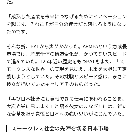
た。
「成熟した産業を未来につなげるためにイノベーション
を起こす。それこそが自分の使命だと感じるようになっ
たのです」
そんな折、BATから声がかかった。APMEAという急成長
市場では、産業全体の構造変化が、かつてないスピード
で進んでいた。125年近い歴史をもつBATもまた、『ス
モークレスな世界』の実現を見据え、未来を大胆に再定
義しようとしていた。その挑戦とスピード感は、まさに
彼女が描いていたキャリアそのものだった。
「再び日本社会にも貢献できる仕事に携われることを、
大変光栄に思います」と語る彼女のまなざしには、新た
な変革を担う覚悟と日本への強い思いがにじんでいた。
スモークレス社会の先陣を切る日本市場