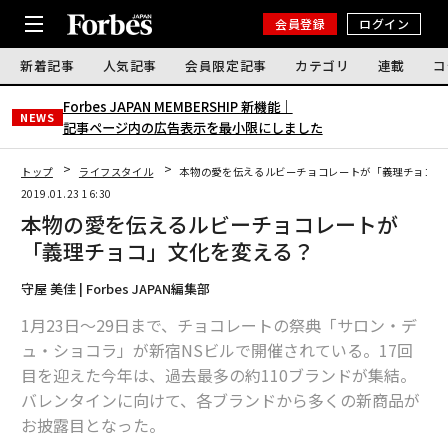
会員登録
ログイン
新着記事
人気記事
会員限定記事
カテゴリ
連載
コ
Forbes JAPAN MEMBERSHIP 新機能｜
NEWS
記事ページ内の広告表示を最小限にしました
トップ
ライフスタイル
本物の愛を伝えるルビーチョコレートが「義理チョコ」
2019.01.23 16:30
本物の愛を伝えるルビーチョコレートが
「義理チョコ」文化を変える？
守屋 美佳 | Forbes JAPAN編集部
1月23日～29日まで、チョコレートの祭典「サロン・デ
ュ・ショコラ」が新宿NSビルで開催されている。17回
目を迎えた今年は、過去最多の約110ブランドが集結。
バレンタインに向けて、各ブランドから多くの新商品が
お披露目となった。