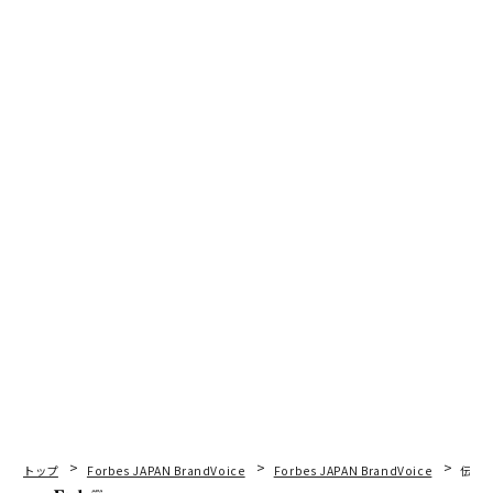
トップ
Forbes JAPAN BrandVoice
Forbes JAPAN BrandVoice
伝統