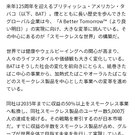
来年125周年を迎えるブリティッシュ・アメリカン・タ
バコ（以下、BAT）。煙とともに長い歴史を歩んできた
グローバル企業は今、「A Better Tomorrow™（より良
い明日）」の実現に向け、大きな変革に挑んでいる。そ
の中心にあるのが「スモークレスな世界」の構築だ。
世界では健康やウェルビーイングへの関心が高まり、
人々のライフスタイルや価値観も大きく変化している。
BATはそうした社会の変化を前向きにとらえ、紙巻きた
ばこ中心の事業から、加熱式たばこやオーラルたばこな
どのスモークレス製品を中心とした事業への変革を進め
ている。
同社は2035年までに収益の50％以上をスモークレス事業
へ転換し、同社スモークレス製品のユーザー数5,000万
人の達成を掲げる。その戦略を牽引するのが日本市場
だ。すでに収益の半数をスモークレス製品が占め、グル
ープが世界全体で目指す未来を先行して実現している。