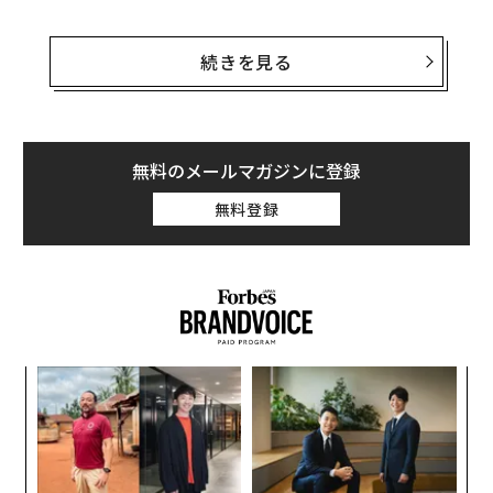
「義理チョコ」がなくなる日は来るか
続きを見る
日本のバレンタインデーの始まりは諸説あるが、企業が
商業目的で普及させたというのが定説。1950年代から、
2月14日に女性が好きな男性にチョコレートを贈ること
無料のメールマガジンに登録
が徐々に定着していった。
無料登録
ホワイトデーの仕掛け人は、福岡に本店を構える「石村
萬盛堂」と言われている。代表作の「鶴乃子」をはじ
め、白いマシュマロ菓子で知られる老舗洋菓子店だ。
同社は1977年、「君からもらったチョコレートを僕の優
しさ（マシュマロ）で包んでお返しするよ」というコン
年後
「
サイ
3
セプトとともに、バレンタインデーのお返しの日として
C
3月14日を「マシュマロデー」として打ち出した。
伝
る
る
モ
百貨店から「マシュマロだけではなく、もっと幅広くバ