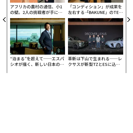
レンタインデーのお返しの文化として広められないか」
アフリカの農村の通信、小1
「コンディション」が成果を
の壁。2人の挑戦者が手にし
左右する――「BAKUNE」のTEN
と提案を受けたのは、マシュマロデーを始めて数年後の
た「次なる武器」
TIALが支える「挑戦者の明
こと。マシュマロから連想される白から、ホワイトデー
日」
と改名したことで、全国に広まった。
女性が好きな男性にチョコレートを贈る、日本独自のバ
レンタインデーから、男性がお返しのチョコレートを贈
るホワイトデーが派生。
“泊まる”を超えて──エスパ
革新は下山で生まれる──レ
シオが描く、新しい日本のラ
クサスが新型TZとESに込め
グジュアリー（前編）
た「DISCOVER」の哲学
そこへさらに加わったのが「義理チョコ」だ。最近では
企業が旗振り役となり、義理チョコの交換を自粛する動
きが広まりつつある。
共栄火災海上保険では、1993年から「”義理チョコ、あ
げたつもり・もらったつもり”バレンタイン・チャリテ
ィ募金」を開始。
女性にはバレンタインチョコの代わりに、男性にはホワ