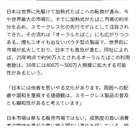
日本は世界に先駆けて加熱式たばこへの転換が進み、今
や世界最大の市場だ。すでに加熱式がたばこ市場の約半
分を占め、スモークレス化の先行モデルとして注目され
てきた。その流れは「オーラルたばこ」にも広がりつつ
ある。煙もニオイも出ないパウチ型の製品で、世界的に
市場が拡大しており、日本でも普及が進む。同社によれ
ば、25年時点で約90万人とされるオーラルたばこの利用
者数は、30年には400万～500万人規模に拡大する可能
性があるという。
「日本には他者を思いやる文化があります。周囲への配
慮や調和を重視する価値観は、スモークレス製品の普及
とも親和性があると考えています」
日本市場は単なる販売市場ではない。成熟度の高い消費
者の期待水準が企業に絶え間ない進化を促している。細
部へのこだわりや品質への妥協のない姿勢が、新しい製