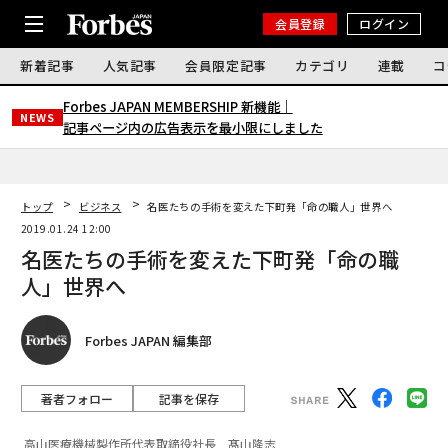
会員登録
ログイン
新着記事
人気記事
会員限定記事
カテゴリ
連載
コ
Forbes JAPAN MEMBERSHIP 新機能｜
NEWS
記事ページ内の広告表示を最小限にしました
トップ
ビジネス
名医たちの手術を変えた下町発「命の職人」世界へ
2019.01.24 12:00
名医たちの手術を変えた下町発「命の職
人」世界へ
Forbes JAPAN 編集部
著者フォロー
記事を保存
高山医療機械製作所代表取締役社長 髙山隆志