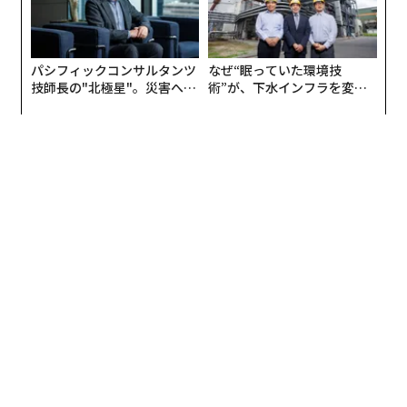
パシフィックコンサルタンツ
なぜ“眠っていた環境技
技師長の"北極星"。災害への
術”が、下水インフラを変え
無力感を乗り越え見つけた、
たのか──産総研×月島JFE
防災一筋20年の答え
アクアソリューションの10年