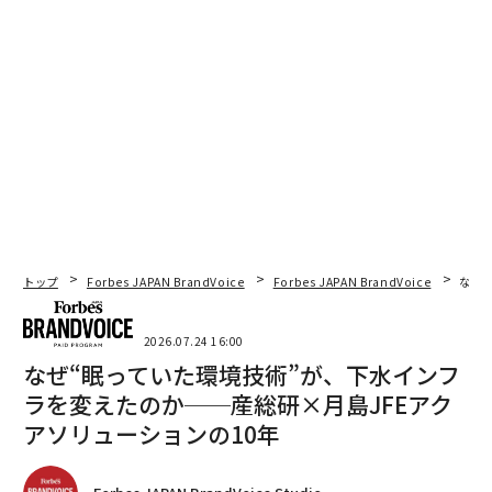
トップ
Forbes JAPAN BrandVoice
Forbes JAPAN BrandVoice
なぜ
2026.07.24 16:00
なぜ“眠っていた環境技術”が、下水インフ
ラを変えたのか──産総研×月島JFEアク
アソリューションの10年