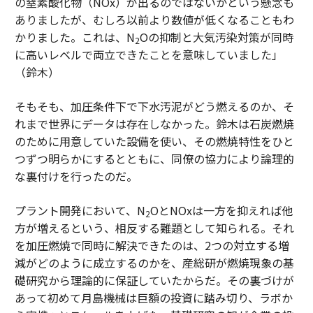
の窒素酸化物（NOx）が出るのではないかという懸念も
ありましたが、むしろ以前より数値が低くなることもわ
かりました。これは、N
Oの抑制と大気汚染対策が同時
2
に高いレベルで両立できたことを意味していました」
（鈴木）
そもそも、加圧条件下で下水汚泥がどう燃えるのか、そ
れまで世界にデータは存在しなかった。鈴木は石炭燃焼
のために用意していた設備を使い、その燃焼特性をひと
つずつ明らかにするとともに、同僚の協力により論理的
な裏付けを行ったのだ。
プラント開発において、N
OとNOxは一方を抑えれば他
2
方が増えるという、相反する難題として知られる。それ
を加圧燃焼で同時に解決できたのは、2つの対立する増
減がどのように成立するのかを、産総研が燃焼現象の基
礎研究から理論的に保証していたからだ。その裏づけが
あって初めて月島機械は巨額の投資に踏み切り、ラボか