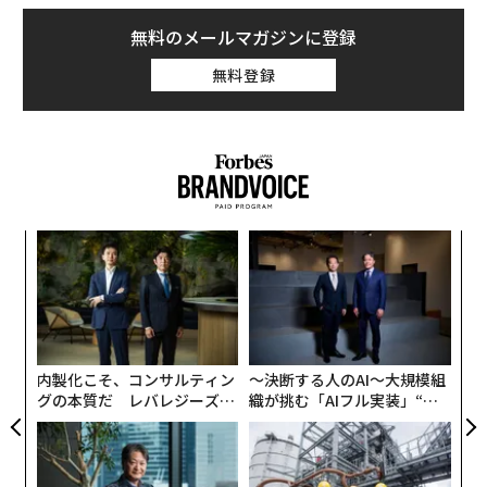
無料のメールマガジンに登録
無料登録
ナ併
革
k」
ク
ック
た「
〈7
由
ャ
ト
リア
内製化こそ、コンサルティン
〜決断する人のAI〜大規模組
UM
グの本質だ レバレジーズが
織が挑む「AIフル実装」“使
実践する、次世代ファームの
う”企業から“動く”企業へ【N
全貌
TTドコモビジネス×PwC】