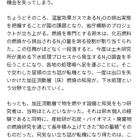
機会を失ってしまう。
ちょうどそのころ、温室効果ガスであるN
Oの排出実態
2
を把握することが国の課題となり、省庁横断のプロジェ
クトが立ち上がる。燃焼を専門とする鈴木は、化石燃料
の燃焼から排出されるN
O量を測る役割が割り当てられ
2
た。この任務がほどなく一段落すると、今度は土木研究
所が進める下水処理プロセスから発生するN
O調査を手
2
伝うことになり、各地の処理場へ足を運ぶことに。そこ
で交わした冒頭の立ち話が転機となり、一度は出口を失
いかけた加圧流動層（床）燃焼の知見が、下水処理とい
う分野で生かされていく。
もっとも、加圧流動層で物を燃やす設備と知見をもつ研
究者は、当時ほとんどいなかった。それは鈴木個人の経
験であると同時に、産総研が石炭・バイオマス・廃棄物
の燃焼研究を通じて長年積み上げてきた“知の蓄積”その
ものだった。何気ない立ち話が転機になり得たのは、こ