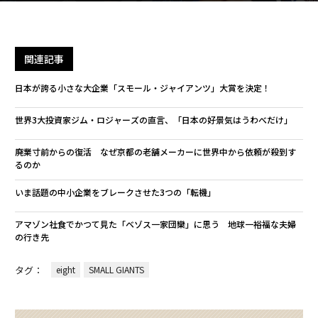
関連記事
日本が誇る小さな大企業「スモール・ジャイアンツ」大賞を決定！
世界3大投資家ジム・ロジャーズの直言、「日本の好景気はうわべだけ」
廃業寸前からの復活 なぜ京都の老舗メーカーに世界中から依頼が殺到す
るのか
いま話題の中小企業をブレークさせた3つの「転機」
アマゾン社食でかつて見た「ベゾス一家団欒」に思う 地球一裕福な夫婦
の行き先
タグ：
eight
SMALL GIANTS