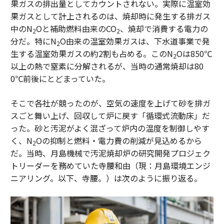
果ガスの排出量としてカウントされない。実際に温室効
果ガスとして計上されるのは、焼却時に発生する排ガス
中のN
Oと補助燃料由来のCO
、焼却で消費する電力の
2
2
分だ。特にN
O由来の温室効果ガスは、下水道事業で発
2
生する温室効果ガスの約2割も占める。このN
Oは850℃
2
以上の熱で窒素に分解されるが、当時の通常焼却は80
0℃前後にとどまっていた。
そこで各社が競ったのが、空気の速度を上げて砂を排ガ
スごと舞い上げ、回収して炉に戻す「循環式流動床」だ
った。砂と汚泥がよく混ざって炉内の温度を制御しやす
く、N
Oの抑制と燃料・電力費の削減が見込めるから
2
だ。当時、月島機械で汚泥焼却炉の研究開発プロジェク
トリーダーを務めていた寺腰和由（現：月島環境エンジ
ニアリング。以下、寺腰。）は次のように振り返る。