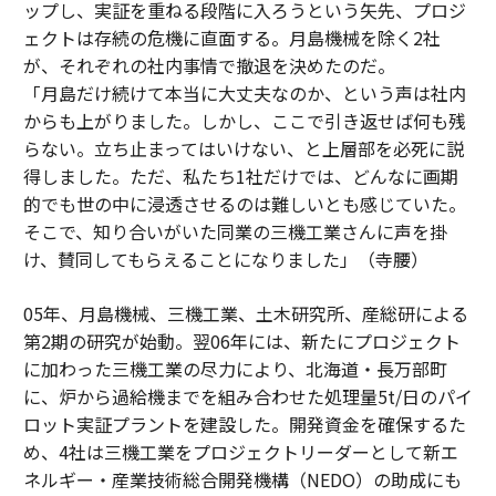
ップし、実証を重ねる段階に入ろうという矢先、プロジ
ェクトは存続の危機に直面する。月島機械を除く2社
が、それぞれの社内事情で撤退を決めたのだ。
「月島だけ続けて本当に大丈夫なのか、という声は社内
からも上がりました。しかし、ここで引き返せば何も残
らない。立ち止まってはいけない、と上層部を必死に説
得しました。ただ、私たち1社だけでは、どんなに画期
的でも世の中に浸透させるのは難しいとも感じていた。
そこで、知り合いがいた同業の三機工業さんに声を掛
け、賛同してもらえることになりました」（寺腰）
05年、月島機械、三機工業、土木研究所、産総研による
第2期の研究が始動。翌06年には、新たにプロジェクト
に加わった三機工業の尽力により、北海道・長万部町
に、炉から過給機までを組み合わせた処理量5t/日のパイ
ロット実証プラントを建設した。開発資金を確保するた
め、4社は三機工業をプロジェクトリーダーとして新エ
ネルギー・産業技術総合開発機構（NEDO）の助成にも