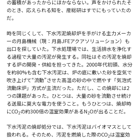
の蓄積があったからにほかならない。声をかけられたそ
のとき、応えられる知を、産総研はすでにもっていたの
だ。
時を同じくして、下水汚泥焼却炉を手がける主力メーカ
ーの月島機械（現：月島JFEアクアソリューション）も
出口を探していた。下水処理場では、生活排水を浄化す
る過程で大量の汚泥が発生する。同社はその汚泥を焼却
する炉の開発・供給を担ってきた。2000年代初頭、水分
を約80%も含む下水汚泥は、炉の底に敷いた砂を空気で
吹き上げて“流動”させた高温の砂の中で燃やす「気泡式
流動床炉」方式が主流だった。ただし、この焼却には2
つの課題があった。ひとつは、大量の砂を流動させ続け
る送風に莫大な電力を使うこと。もうひとつは、焼却時
にCO
の約300倍の温室効果があるN
Oが出ることだ。
2
2
下水汚泥の焼却処分では、下水汚泥はバイオマスとして
扱われる。そのため、汚泥を燃焼した際のCO
は温室効
2