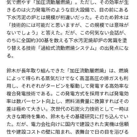
気で燃やす「加圧流動層燃焼」。ただし、その効率が生
きるのは火力発電所のような巨大設備で、目の前にある
下水汚泥の炉とは規模が桁違いだった。そのため鈴木は
「技術的には可能だと思いますが、この規模では意味が
ないでしょう」と答えた。だが、この何気ない会話が、
のちに全国約300基を数える下水汚泥焼却炉の常識を塗
り替える技術「過給式流動燃焼システム」の出発点にな
る。
鈴木が長年取り組んできた「加圧流動層燃焼」は、燃焼
によって得られる蒸気だけでなく高温高圧の排ガスも利
用し、それぞれがタービンを駆動して発電する高効率な
複合発電技術である。この発電方式を採用すれば発電効
率は数パーセント向上し、燃料消費量に換算すればその
差は極めて大きい。次世代の石炭火力技術として一時は
大きな期待を集め、鈴木もその基礎研究に打ち込んでい
た。だが、電力会社向けに国内で建設された実機は信頼
性や建設コストの壁に阻まれ、表舞台で日の目を浴びる