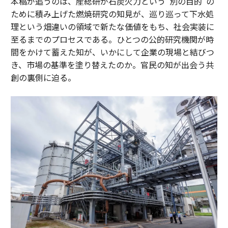
本稿が追うのは、産総研が石炭火力という“別の目的”の
ために積み上げた燃焼研究の知見が、巡り巡って下水処
理という畑違いの領域で新たな価値をもち、社会実装に
至るまでのプロセスである。ひとつの公的研究機関が時
間をかけて蓄えた知が、いかにして企業の現場と結びつ
き、市場の基準を塗り替えたのか。官民の知が出会う共
創の裏側に迫る。