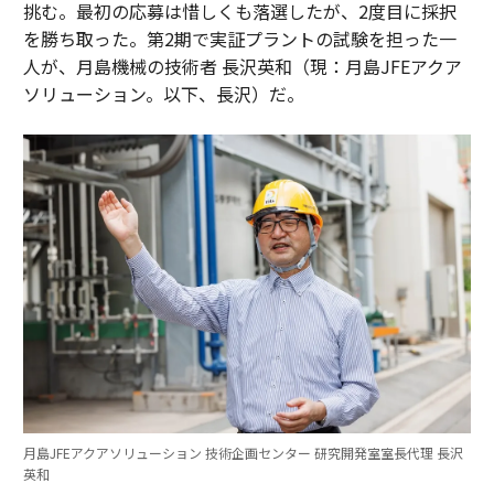
挑む。最初の応募は惜しくも落選したが、2度目に採択
を勝ち取った。第2期で実証プラントの試験を担った一
人が、月島機械の技術者 長沢英和（現：月島JFEアクア
ソリューション。以下、長沢）だ。
月島JFEアクアソリューション 技術企画センター 研究開発室室長代理 長沢
英和