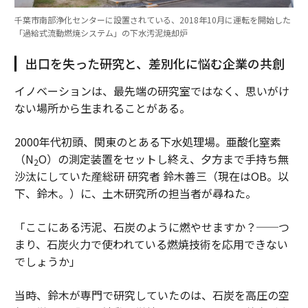
千葉市南部浄化センターに設置されている、2018年10月に運転を開始した
「過給式流動燃焼システム」の下水汚泥焼却炉
出口を失った研究と、差別化に悩む企業の共創
イノベーションは、最先端の研究室ではなく、思いがけ
ない場所から生まれることがある。
2000年代初頭、関東のとある下水処理場。亜酸化窒素
（N
O）の測定装置をセットし終え、夕方まで手持ち無
2
沙汰にしていた産総研 研究者 鈴木善三（現在はOB。以
下、鈴木。）に、土木研究所の担当者が尋ねた。
「ここにある汚泥、石炭のように燃やせますか？──つ
まり、石炭火力で使われている燃焼技術を応用できない
でしょうか」
当時、鈴木が専門で研究していたのは、石炭を高圧の空