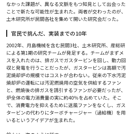
なかった課題が、異なる文脈をもつ知見として出会った
ことで新たな可能性が生まれた。両者が交わったのが、
土木研究所が民間各社を集めて開いた研究会だった。
官民で挑んだ、実装までの10年
2002年、月島機械を含む民間3社、土木研究所、産総研
による第1期の研究チームが発足する。チームがまずメ
スを入れたのは、排ガスでガスタービンを回し、動力回
収と発電を行うことだったが、ガスタービンは高額で汚
泥焼却炉の規模ではコストが合わない。従来の下水汚泥
焼却炉の運転には汚泥燃焼用の空気を供給するファン
と、燃焼後の排ガスを誘引するファンが必要だったが、
炉全体の電力消費量の実に約40％を占めていた。そこ
で、消費電力を抑えるために送風ファンをなくし、ガス
タービンの代わりにターボチャージャー（過給機）を用
いるというアイデアが生まれた。