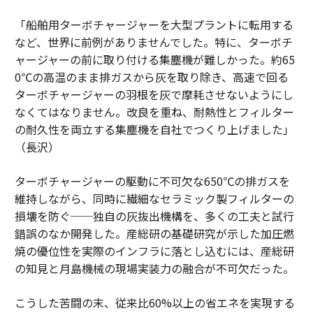
「船舶用ターボチャージャーを大型プラントに転用する
など、世界に前例がありませんでした。特に、ターボチ
ャージャーの前に取り付ける集塵機が難しかった。約65
0℃の高温のまま排ガスから灰を取り除き、高速で回る
ターボチャージャーの羽根を灰で摩耗させないようにし
なくてはなりません。改良を重ね、耐熱性とフィルター
の耐久性を両立する集塵機を自社でつくり上げました」
（長沢）
ターボチャージャーの駆動に不可欠な650℃の排ガスを
維持しながら、同時に繊細なセラミック製フィルターの
損壊を防ぐ──独自の灰抜出機構を、多くの工夫と試行
錯誤のなか開発した。産総研の基礎研究が示した加圧燃
焼の優位性を実際のインフラに落とし込むには、産総研
の知見と月島機械の現場実装力の融合が不可欠だった。
こうした苦闘の末、従来比60%以上の省エネを実現する