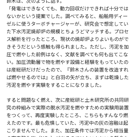
鈴木は、次のように話す。
「発電はできなくても、動力回収だけできれば十分では
ないかという提案でした。調べてみると、船舶用ディー
ゼルに使うターボチャージャーが、研究会で想定してい
た下水汚泥焼却炉の規模とちょうどマッチする。プロセ
ス解析を行ったところ、現状の焼却炉よりよいものがで
きそうだという感触も得られました。ただし、汚泥を加
圧で燃やした前例はなく、文献を調べても何も出てこな
い。加圧流動層で物を燃やす設備と経験をもっていたの
は産総研だけだったので、『鈴木さんの装置を改造すれ
ば燃やせるのでは』と白羽の矢が立ち、まずは乾燥した
汚泥を燃やす実験をすることになりました。
すると問題なく燃え、次に産総研と土木研究所の共同研
究の枠組みで実際の脱水汚泥を燃やすための実験用装置
をつくって、再度実験したところ、こちらもすんなり燃
えたのです。最も危惧していた、汚泥中の灰の溶融は起
こりませんでした。また、加圧条件では汚泥から相当量