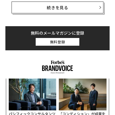
自分のブランドをデジタル世界へと移行させれば、2019
続きを見る
年、そしてそれ以降もキャリアの助けとなるだろう。こ
こでは、今年最大限活用すべきキャリアの6つのトレン
ドを紹介する。
無料のメールマガジンに登録
1. パーソナルブランディングの重要性がさらに増す
無料登録
ア
の
た
挑
よっ
PA
パシフィックコンサルタンツ
「コンディション」が成果を