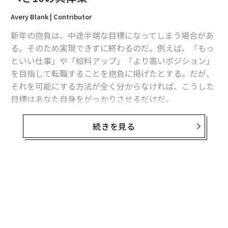
Avery Blank | Contributor
最新号の購入はこちらから
新年の抱負は、中途半端な目標になってしまう場合があ
る。そのため実現できずに終わるのだ。例えば、「もっ
メンバーシップに登録する
といい仕事」や「給料アップ」「より高いポジション」
を目指して転職することを抱負に掲げたとする。だが、
それを可能にする方法が全く分からなければ、こうした
目標はあなた自身をがっかりさせるだけだ。
関連記事
ただ、最終的な目標がはっきりしていることが、かえっ
続きを見る
新年の抱負が「キャリアアップ」なら試すべき10の具体策
てそこにたどり着くための道を見えにくくしている場合
もある。自分自身を正しい方向、キャリアアップの方向
お金の「カッコいい」使い方と「カッコ悪い」使い方
へと進ませるため、チャンスをつかむ準備を整えるため
に実行すべき10の具体策をリストアップした。
無料のメールマガジンに登録
部下を困らせる3つのタイプの上司 うまく扱う方法は？
無料登録
1. リスクを取って失敗する
面接で必ず聞かれる「退職理由」 答えるときの5つの注意点
新iPhoneはFace IDをディスプレイ内部に格納、ノッチを小型化の噂