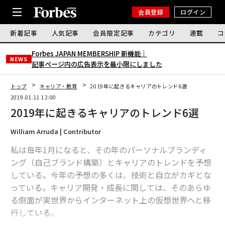
会員登録
ログイン
新着記事
人気記事
会員限定記事
カテゴリ
連載
コ
Forbes JAPAN MEMBERSHIP 新機能｜
NEWS
記事ページ内の広告表示を最小限にしました
トップ
キャリア・教育
2019年に起きるキャリアのトレンド6選
2019.01.11 12:00
2019年に起きるキャリアのトレンド6選
William Arruda | Contributor
私は毎年1月になると、その年のパーソナルブランディ
ング（自己ブランド構築）とキャリアのトレンドを予想
している。今年の予想の多くは、技術と自立がカギとな
っている。キャリア開発・成長に関しては、そのあらゆ
る側面が実世界からインターネット上の仮想世界へと移
行している。