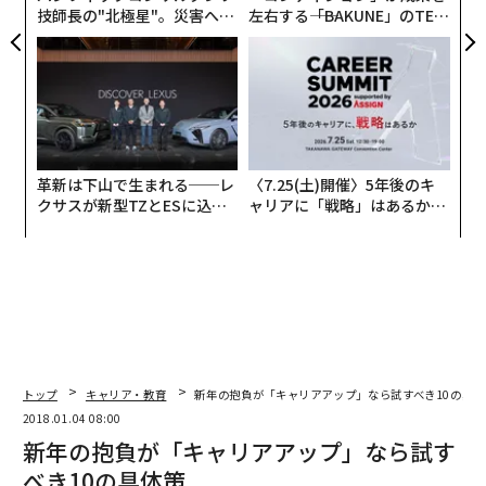
技師長の"北極星"。災害への
左右する――「BAKUNE」のTEN
無力感を乗り越え見つけた、
TIALが支える「挑戦者の明
防災一筋20年の答え
日」
革新は下山で生まれる──レ
〈7.25(土)開催〉5年後のキ
クサスが新型TZとESに込め
ャリアに「戦略」はあるか。
た「DISCOVER」の哲学
トップエグゼクティブのキャ
リアに触れる1日│CAREER S
UMMIT 2026
編集＝遠藤宗生
トップ
キャリア・教育
新年の抱負が「キャリアアップ」なら試すべき10の具体
2018.01.04 08:00
新年の抱負が「キャリアアップ」なら試す
2026年9月号発売中
べき10の具体策