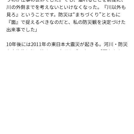
川の外側までを考えないといけなくなった。『川以外も
見ろ』ということです。防災は“まちづくり”とともに
『面』で捉えるべきなのだと、私の防災観を決定づけた
出来事でした」
10年後には2011年の東日本大震災が起きる。河川・防災
を本格的に担い始めて10年目に感じたのは「既存土木・
対策への過信」であった。「あんな被害が起きるなんて
思っていませんでした。津波で街が壊滅するなんて。
我々がやってきた対策への過信がありました」。そして
2024年の能登半島地震。被災から時間が経っても、人が
戻らない地域の姿が平川の目に焼きついていった。
自身のキャリアを振り返る際、平川は「災害への悔しさ
と無力感の連続でした」と口にする。被害の深刻さは、
社会的に弱い立場にある人ほど重くのしかかるからだ。
「たとえば町工場が浸水被害を受けた場合に、事業再開