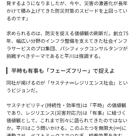
発するようになりましたが、今や、災害の激甚化が長年
かけて積み上げてきた防災対策のスピードを上回ってい
るのです」
求められるのは、防災を捉える価値観の刷新だ。創立75
年、幅広い分野のインフラ整備を支えてきた社会インフ
ラサービスのプロ集団、パシフィックコンサルタンツが
挑戦すべきテーマであると平川は強調する。
平時も有事も「フェーズフリー」で捉えよ
同社が掲げるのが「サステナ∞レジリエンス社会」とい
うビジョンだ。
サステナビリティ(持続性・効率性)は「平時」の価値観
であり、レジリエンス(災害対応力)は「有事」に紐づく
価値観として、これまで別々に語られてきたのではない
か。平川はこう問いかける。このふたつを無限大(∞)に
連動させ、ベストミックスでつなぎ、相乗効果を生む