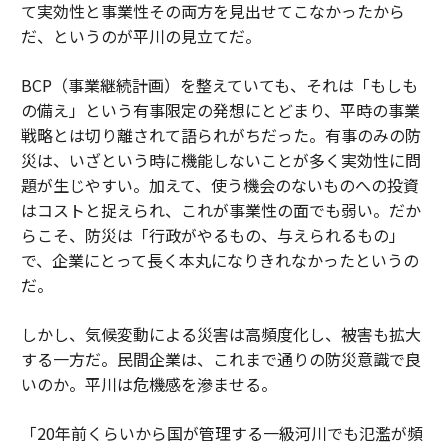
て実効性と事業性その両方を見出せてこなかったから
だ、というのが平川の見立てだ。
BCP（事業継続計画）を整えていても、それは「もしも
の備え」という有事限定の発想にとどまり、平時の事業
戦略とは切り離されて語られがちだった。有事のみの防
災は、いざという時に機能しないことが多く実効性に問
題が生じやすい。加えて、使う機会のないものへの投資
はコストと捉えられ、これが事業性の面でも弱い。だか
らこそ、防災は「行政がやるもの、与えられるもの」
で、企業にとって長く本丸になりきれなかったというの
だ。
しかし、気候変動による災害は高頻度化し、被害も拡大
する一方だ。民間企業は、これまで通りの防災意識で良
いのか。平川は危機感を滲ませる。
「20年前くらいから国が管理する一級河川でも氾濫が頻