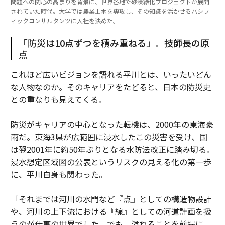
問題への関心の高まりを背景に、世界各地で砂漠緑化プロジェクトが展開
されていた時代。大学では農業土木を専攻し、その知識を活かせるパシフ
ィックコンサルタンツに入社を決めた。
「防災は10点ずつを積み重ねる」。技師長の原
点
これほど広いビジョンを語れる平川とは、いったいどん
な人物なのか。そのキャリアをたどると、日本の防災史
との重なりも見えてくる。
防災がキャリアの中心となった転機は、2000年の東海豪
雨だ。東海3県が広範囲に浸水したこの災害を受け、国
は翌2001年に約50年ぶりとなる水防法改正に踏み切る。
浸水想定区域図の公表というリスクの見える化の第一歩
に、平川自身も関わった。
「それまでは河川の水門など『点』としての構造物設計
や、河川の上下流における『線』としての河道計画を扱
うのが仕事の世界でした。でも、溢れることを前提に、