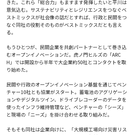
きた。これら「総合力」もますます発揮したいと平川は
意気込む。サステナビリティとレジリエンスをつなぐベ
ストミックスが社会像の話だとすれば、行政と民間をつ
なぐ同社の役割そのものがベストミックスだとも言え
る。
もうひとつが、民間企業を共創パートナーとして巻き込
むオープンイノベーションだ。虎ノ門ヒルズの「ARC
H」では開設から半年で大企業約50社とコンタクトを取
り始めた。
民間や行政のオープンイノベーション基盤を通じてベン
チャー10社とも協業がスタート。蓄電池のアグリゲーシ
ョンやデジタルツイン、ドライブレコーダーのデータを
使ったインフラ維持管理など、ベンチャーの「シーズ」
と現場の「ニーズ」を掛け合わせる取り組みだ。
そもそも同社は企業向けに、「大規模工場向け災害リス