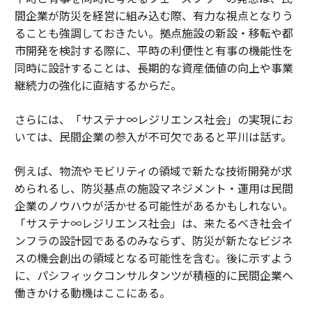
間企業が防災を経営に組み込む際、有力な視点となりう
ることも強調しておきたい。拠点施設の新設・移転や都
市開発を検討する際に、平時の利便性と有事の機能性を
同時に設計することは、長期的な資産価値の向上や事業
継続力の強化に直結するからだ。
さらには、「サステナ∞レジリエンス社会」の実現にお
いては、民間企業の参入が不可欠であると平川は話す。
例えば、物流やモビリティの領域で新たな技術開発が求
められるし、防災基点の施設マネジメント・運用は民間
企業のノウハウが活かせる可能性があるかもしれない。
「サステナ∞レジリエンス社会」は、来たるべき社会イ
ンフラの設計図であるのみならず、防災が新たなビジネ
スの機会創出の領域となる可能性を含む。後に示すよう
に、パシフィックコンサルタンツが積極的に民間企業へ
働きかける動機はここにある。