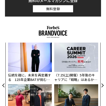
無料のメールマガジンに登録
無料登録
目
の
ン
革
ク
た「
伝統を礎に、未来を再定義す
〈7.25(土)開催〉5年後のキ
る 125年企業BATが挑むス
ャリアに「戦略」はあるか。
モークレスな未来
トップエグゼクティブのキャ
リアに触れる1日│CAREER S
UMMIT 2026