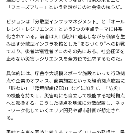
「フェーズフリー」という発想がこの社会像の核心だ。
ビジョンは「分散型インフラマネジメント」と「オール
レンジ・レジリエンス」という2つの重点テーマに体系
化されている。前者は人口減少に適応しながら価値を生
み出す分散型インフラを核とした“まちづくり”への挑戦
であり、後者は犠牲者ゼロのその先にある、社会経済を
止めない災害レジリエンスを全方位で追求するものだ。
具体的には、庁舎や大規模スポーツ施設といった行政拠
点や企業のオフィス、商業施設といった経済拠点施設に
「賑わい」「環境配慮(ZEB)」などに加えて、「防災」
の機能を持たせ、災害時にも自立して機能する地域拠点
へと転換する。こうした拠点を地域に分散配置し、ネッ
トワーク化していくエリア開発や都市計画が想定され
る。
平時と有事を同時に考えるフェーズフリーの発想は、民