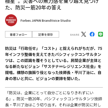
極星"。災害への無力感を乗り越え見つけ
た、防災一筋20年の答え
Forbes JAPAN BrandVoice Studio
著者フォロー
記事を保存
防災は「行政任せ」「コスト」と捉えられがちだが、75
年インフラ整備を支えてきたパシフィックコンサルタン
ツは、この認識を覆そうとしている。民間企業が主体と
なる新たなビジョン「サステナ∞レジリエンス社会」を
提唱。構想の旗振り役となった技師長・平川了治に、自
身の思いと共に、ビジョンの要諦を聞いた。
「防災は、企業にとって自分ごとになりきれずにい
る」。防災一筋20年、パシフィックコンサルタンツ技師
長・平川了治はこう切り出す。それは企業が防災に対し