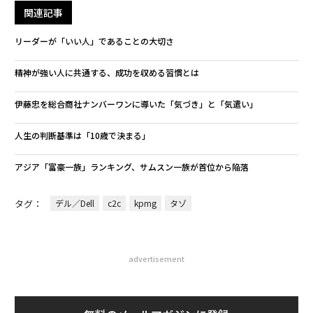
関連記事
リーダーが「いい人」であることの大切さ
精神が強い人に共通する、成功を収める習慣とは
伊藤忠を総合商社ナンバーワンに導いた「気づき」と「気遣い」
人生の判断基準は「10歳で決まる」
アジア「富豪一族」ランキング、サムスン一族が首位から陥落
タグ：
デル／Dell
c2c
kpmg
タゾ
advertisement