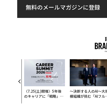
無料のメールマガジンに登録
〈7.25(土)開催〉5年後
〜決断する人のAI〜大
のキャリアに「戦略」は
模組織が挑む「AIフル
あるか。トップエグゼク
装」“使う”企業から“
ティブのキャリアに触れ
く”企業へ【NTTドコ