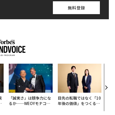
無料登録
なぜ
術”
変え
月島
ショ
規
「誠実さ」は競争力にな
目先の転職ではなく「10
実
るか──WEOYモナコで
年後の価値」をつくる─
動
見た、くら寿司の経営哲
─アサインの長期伴走型
モ
学
支援とは