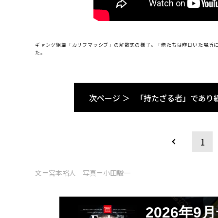
ギャング組織「カリフマッシブ」の解散式の様子。「俺たちは昨日いた場所
た。
次ページ ＞
「持たざる者」であり
1
文＝宮本裕人 写真＝小田駿一
2026年9