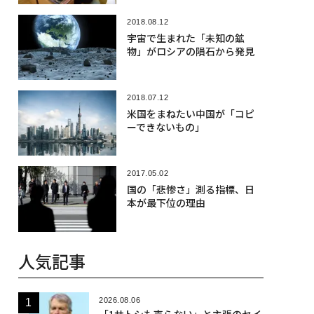
2018.08.12
宇宙で生まれた「未知の鉱
物」がロシアの隕石から発見
2018.07.12
米国をまねたい中国が「コピ
ーできないもの」
2017.05.02
国の「悲惨さ」測る指標、日
本が最下位の理由
人気記事
2026.08.06
「1サトシも売らない」と主張のセイ