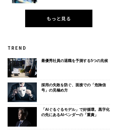
もっと見る
TREND
最優秀社員の退職を予測する5つの兆候
採用の失敗を防ぐ、面接での「危険信
号」の見極め方
「AIぐるぐるモデル」で好循環。黒字化
の先にあるAIベンダーの「重責」