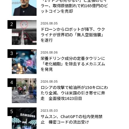
ラー、取得原価割れで約165億円のビ
ットコインを売却
2026.08.05
ドローンからロボットが降下、ウク
ライナが世界初の「無人空挺強襲」
を遂行
2026.08.06
栄養ドリンク成分の定番タウリンに
「老化細胞」を除去するメカニズム
を発見
2026.08.05
ロシアの攻撃で給油所が150キロにわ
たり全滅、ウは米国の引き寄せに奔
走 全面侵攻1623日目
2023.05.03
サムスン、ChatGPTの社内使用禁
止 機密コードの流出受け