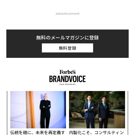
advertisement
無料のメールマガジンに登録
無料登録
〜
金
個
【
ェ
に
が
わ
伝統を礎に、未来を再定義す
内製化こそ、コンサルティン