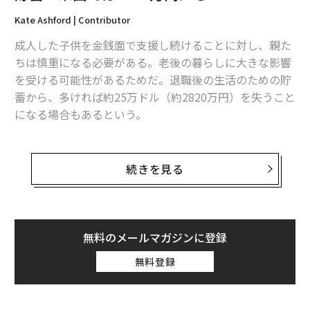
Kate Ashford | Contributor
成人した子供を金銭面で支援し続けることに対し、親た
ちは慎重になる必要がある。老後の暮らしに大きな影響
を受ける可能性があるためだ。退職後の生活のための貯
蓄から、多ければ約25万ドル（約2820万円）を失うこと
になる場合もあるという。
個人向けの金融アドバイスを行うナードウォレット（Ne
rdWallet）が先ごろ発表した調査結果によれば、18歳以
続きを見る
上の子供がいる親のおよそ80%が、子供の生活費の少な
くとも一部を支出している（または、していたことがあ
る）。支援している項目には、食料品（56％）、健康保
険料（40％）、家賃・住居費（21％）、携帯電話料金
無料のメールマガジンに登録
（39％）、自動車保険料（34％）などがある。
無料登録
だが、報告書によると、仮に親たちが子供のためにこう
したお金を費やすのではなく自分たちの貯蓄に回せば、