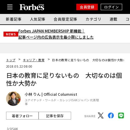
会員登録
ログイン
新着記事
人気記事
会員限定記事
カテゴリ
連載
コ
Forbes JAPAN MEMBERSHIP 新機能｜
NEWS
記事ページ内の広告表示を最小限にしました
トップ
キャリア・教育
日本の教育に足りないもの 大切なのは個性か大勢か
2018.05.22 08:00
日本の教育に足りないもの 大切なのは個
性か大勢か
小林 りん | Official Columnist
ユナイテッド・ワールド・カレッジISAKジャパン 代表理
事
著者フォロー
記事を保存
(c)ISAK