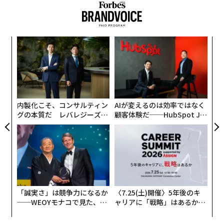
老後の生活のための蓄えを22万7000ドル以上、増やすこ
とが可能だという。
パ
技
無
〜
防
織
う
T
内製化こそ、コンサルティン
AIが変えるのは効率ではなく
グの本質だ レバレジーズが
顧客体験だ──HubSpot Ja
実践する、次世代ファームの
panが語る「Grow Better」
全貌
な組織のつくり方
「誠実さ」は競争力になるか
〈7.25(土)開催〉5年後のキ
──WEOYモナコで見た、く
ャリアに「戦略」はあるか。
ら寿司の経営哲学
トップエグゼクティブのキャ
リアに触れる1日│CAREER S