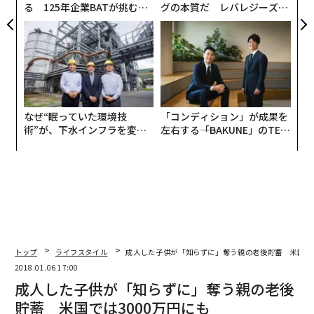
る 125年企業BATが挑むス
グの本質だ レバレジーズが
モークレスな未来
実践する、次世代ファームの
全貌
なぜ“眠っていた環境技
「コンディション」が成果を
術”が、下水インフラを変え
左右する――「BAKUNE」のTEN
たのか──産総研×月島JFE
TIALが支える「挑戦者の明
アクアソリューションの10年
日」
トップ
ライフスタイル
成人した子供が「知らずに」奪う親の老後貯蓄 米国では
2018.01.06 17:00
成人した子供が「知らずに」奪う親の老後
貯蓄 米国では3000万円にも