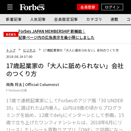
会員登録
ログイン
新着記事
人気記事
会員限定記事
カテゴリ
連載
コ
Forbes JAPAN MEMBERSHIP 新機能｜
NEWS
記事ページ内の広告表示を最小限にしました
トップ
ビジネス
17歳起業家の「大人に舐められない」会社のつくり方
2018.08.24 07:00
17歳起業家の「大人に舐められない」会社
のつくり方
両角 将太 | Official Columnist
F Ventures代表
17歳で連続起業家にしてForbesのアジア版「30 UNDER
30」に選ばれた山内奏人。山内は9歳の頃からプログラ
ミングを始め、12歳でdelyにインターンとして参画。15
歳で立ち上げたワンフィナンシャルは、2018年6月にリ
リースしたレシート買取りアプリ「ONE」で話題になっ