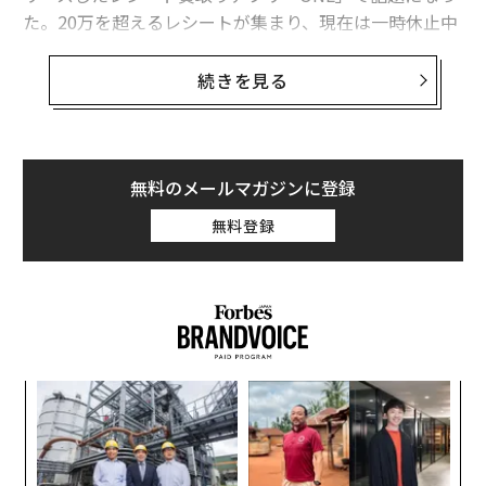
た。20万を超えるレシートが集まり、現在は一時休止中
だ。
続きを見る
福岡の独立系VCとして、シード期のスタートアップ投資
と学生起業支援のイベントを運営する「F Ventures」。
その創業者の両角将太が山内と対談し、学生起業家の実
態と苦難、そして将来像を探った。
無料のメールマガジンに登録
無料登録
「とにかく大人に舐められたくない」
両角
：
前回の記事
では学生起業のメリットについて話し
ました。今回は、学生起業家として今最も輝いている起
業家の一人、山内さんをお呼びしました。僕は起業こそ
していないものの学生時代には起業家にインタビューし
年後
“
ており、その経験が福岡でのVC立ち上げに結びついてい
サイ
シ
ます。今日は学生起業家としての山内さんに、その実態
グ
果を
〜
や本音を語っていただきたいと思います。
EN
金