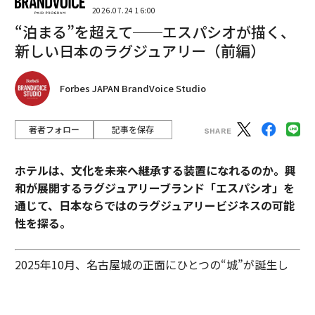
2026.07.24 16:00
“泊まる”を超えて──エスパシオが描く、
両角
：実際に会社を経営している山内さんの立場で、学
新しい日本のラグジュアリー（前編）
生起業のメリットやデメリットにはどのようなものがあ
りますか？
Forbes JAPAN BrandVoice Studio
山内
：やはり最大のメリットは、いろんな人に会えるこ
とですね。学生というだけで面白がってもらえるし、メ
著者フォロー
記事を保存
ディアにも取り上げてもらえる。昨年、孫正義育英財団
にも参加しました。
ホテルは、文化を未来へ継承する装置になれるのか。興
和が展開するラグジュアリーブランド「エスパシオ」を
逆に、デメリットはそれ以外の全てです（笑）。初対面
通じて、日本ならではのラグジュアリービジネスの可能
の人にはたいてい舐められます。採用や資金調達も最初
性を探る。
はなかなかうまくいきませんでした。近年は学生向けフ
ァンドも現れていますが、最初のラウンドでは50社回っ
ても結果が出ませんでした。
2025年10月、名古屋城の正面にひとつの“城”が誕生し
た。あの有名な金のシャチホコこそ冠してはいないが、
両角
：投資家も、若い人になら口出ししやすいと思って
石組みの壁の上に、御殿風の建築が積み重ねられたさま