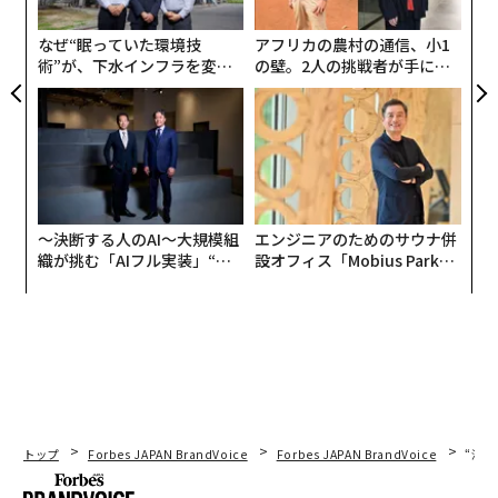
明
個
僕と山内さんの出会いは、起業関係のイベントでしたよ
ェ
なぜ“眠っていた環境技
アフリカの農村の通信、小1
ね。中学生だったにも関わらず、山内さんはこの頃から
術”が、下水インフラを変え
の壁。2人の挑戦者が手にし
すでにたくさんの起業家コミュニティに出入りしていま
たのか──産総研×月島JFE
た「次なる武器」
した。起業というのは目的ではなく手段だと思います
アクアソリューションの10年
が、こうした活動を通して何を目指しているのかを教え
てください。
山内
：僕がいま注力しているのは、複数通貨時代に対応
〜決断する人のAI〜大規模組
エンジニアのためのサウナ併
したテクノロジーです。電子マネーやポイント、仮想通
織が挑む「AIフル実装」“使
設オフィス「Mobius Park」
貨など、たくさんの通貨が使われるようになります。そ
う”企業から“動く”企業へ【N
がオープン──タマディック
れにテクノロジーで対応するのが、ワンファイナンシャ
TTドコモビジネス×PwC】
が健康経営を徹底する理由
ルの狙いの一つです。
レシート買取りアプリ「ONE」は次世代の金券ショップ
のイメージです。金券ショップは古くからありますが、
いろいろなものを交換できる優れたシステムです。銀行
トップ
Forbes JAPAN BrandVoice
Forbes JAPAN BrandVoice
“泊
ではハイエンドすぎる貨幣の交換を手軽に提供するため
にアプリにしました。