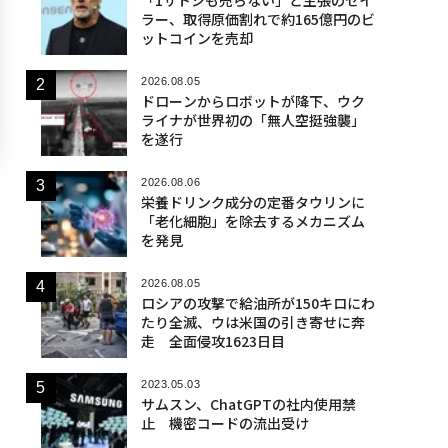
ラー、取得原価割れで約165億円のビ
ットコインを売却
2026.08.05
ドローンからロボットが降下、ウク
ライナが世界初の「無人空挺強襲」
を遂行
2026.08.06
栄養ドリンク成分の定番タウリンに
「老化細胞」を除去するメカニズム
を発見
2026.08.05
ロシアの攻撃で給油所が150キロにわ
たり全滅、ウは米国の引き寄せに奔
走 全面侵攻1623日目
2023.05.03
サムスン、ChatGPTの社内使用禁
止 機密コードの流出受け