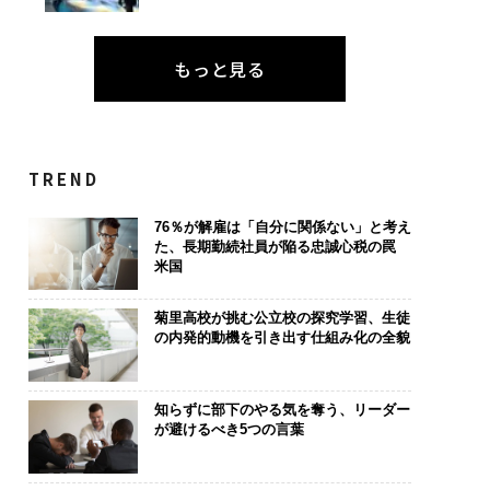
もっと見る
TREND
76％が解雇は「自分に関係ない」と考え
た、長期勤続社員が陥る忠誠心税の罠
米国
菊里高校が挑む公立校の探究学習、生徒
の内発的動機を引き出す仕組み化の全貌
知らずに部下のやる気を奪う、リーダー
が避けるべき5つの言葉