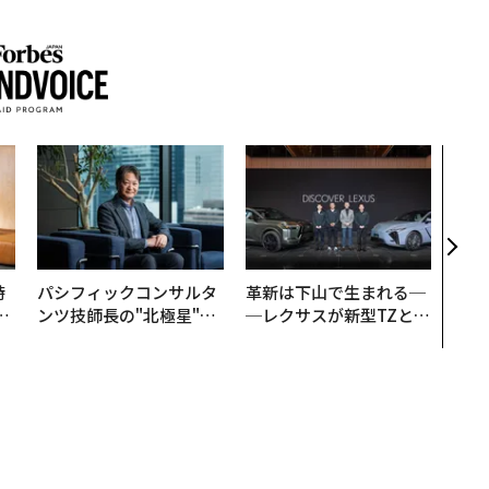
アフ
小1
手に
時
パシフィックコンサルタ
革新は下山で生まれる─
フ
ンツ技師長の"北極星"。
─レクサスが新型TZとE
心
災害への無力感を乗り越
Sに込めた「DISCOVE
ビ
え見つけた、防災一筋20
R」の哲学
年の答え