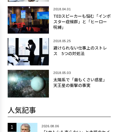
2018.04.01
TEDスピーカーも悩む「インポ
スター症候群」と「ヒーロー
呪縛」
2018.05.25
避けられない仕事上のストレ
ス 5つの対処法
2018.05.03
太陽系で「最もくさい惑星」
天王星の衝撃の事実
人気記事
2026.08.06
「1サトシも売らない」と主張のセイ