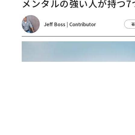
KieferPix / shutterstock.com