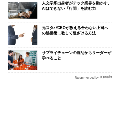
人文学系出身者がテック業界を動かす、
AIはできない「行間」を読む力
元スタバCEOが教える合わない上司へ
の処世術…敬して遠ざける方法
リカの農村の通信、
「誠実さ」は競争力にな
〈7.25(土)
の壁。2人の挑戦者が
るか──WEOYモナコで
のキャリアに
サプライチェーンの混乱からリーダーが
した「次なる武器」
見た、くら寿司の経営哲
あるか。トッ
学べること
学
ティブのキャ
る1日│CAREE
T 2026
Recommended by