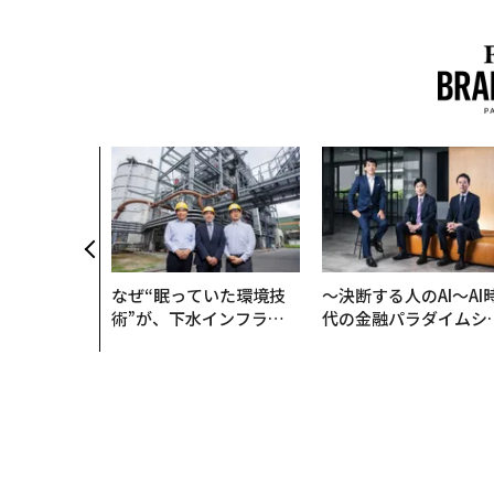
なぜ“眠っていた環境技
〜決断する人のAI〜AI
術”が、下水インフラを
代の金融パラダイムシ
変えたのか──産総研×
ト、「超個別化」の核
月島JFEアクアソリュー
【MUFG×ウェルスナ
ションの10年
×PwC】