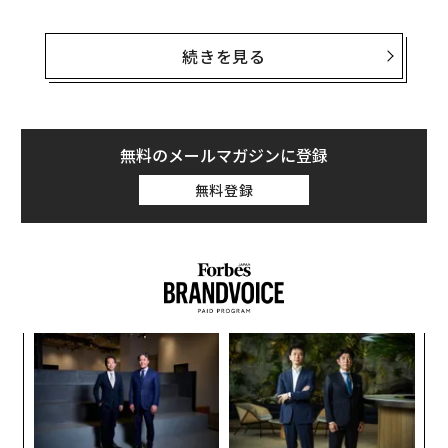
3位はベルリン本拠の「SoundCloud」で利用者数は1億
7500万人。また、「中東のスポティファイ」と呼ばれる
続きを見る
レバノン企業の躍進も目立っている。
ここでは世界で最も人気のストリーミングサービス10社
を、利用人口順にご紹介する(カッコ内は本拠地を置く
無料のメールマガジンに登録
国）。
無料登録
ナ併
“
k」
シ
ック
グ
〈7
由
ャ
ト