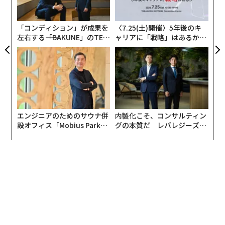
術
た
ア
「コンディション」が成果を
〈7.25(土)開催〉5年後のキ
左右する――「BAKUNE」のTEN
ャリアに「戦略」はあるか。
TIALが支える「挑戦者の明
トップエグゼクティブのキャ
日」
リアに触れる1日│CAREER S
UMMIT 2026
エンジニアのためのサウナ併
内製化こそ、コンサルティン
設オフィス「Mobius Park」
グの本質だ レバレジーズが
がオープン──タマディック
実践する、次世代ファームの
が健康経営を徹底する理由
全貌