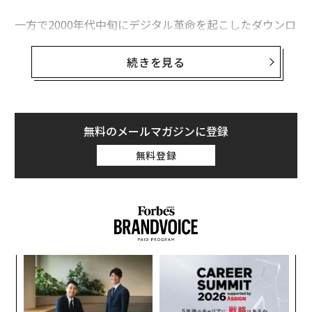
Kポップ「防弾少年団」が韓国人初、全米1位達成の快挙
一方で2000年代中旬にデジタル革命を起こしたダウンロ
ードは過去のものとなりつつある。レコードやカセット
タグ：
ルハン
網易
Apple/アップル
テープ、CDといったフォーマットと比較して、ダウンロ
続きを見る
ードの命はかなり短命だったことも明らかになりつつあ
る。
advertisement
音楽ダウンロードはCDの全盛期の1990年代後半に登場
無料のメールマガジンに登録
した。MP3の音質はそれほど良くはなかったものの、ハ
無料登録
ードディスク上に保存するだけで場所を取らないことが
好まれた。
─レ
ア
込め
の
た
な