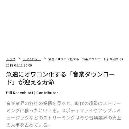
2026年9月号発売中
最新号の購入はこちらから
メンバーシップに登録する
トップ
テクノロジー
急速にオワコン化する「音楽ダウンロード」が迎える寿命
2018.05.11 10:00
急速にオワコン化する「音楽ダウンロー
関連記事
ド」が迎える寿命
急速にオワコン化する「音楽ダウンロード」が迎える寿命
Bill Rosenblatt | Contributor
期待高まる「iPhone X SE」、近日中に発表か？
音楽業界の各社の業績を見ると、時代の趨勢はストリー
ミングに移ったといえる。スポティファイやアップルミ
アルバムの時代の終焉、アップルも「LPサービス」を停止へ
ュージックなどのストリーミングは今や音楽業界の売上
避けられない仕事上のストレス 5つの対処法
の大半を占めている。