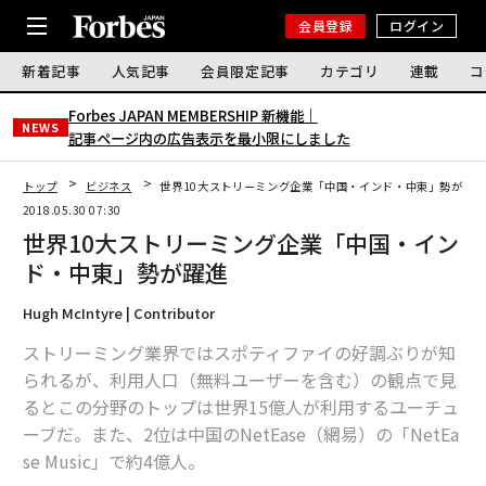
会員登録
ログイン
新着記事
人気記事
会員限定記事
カテゴリ
連載
コ
Forbes JAPAN MEMBERSHIP 新機能｜
NEWS
記事ページ内の広告表示を最小限にしました
トップ
ビジネス
世界10大ストリーミング企業「中国・インド・中東」勢が躍
2018.05.30 07:30
世界10大ストリーミング企業「中国・イン
ド・中東」勢が躍進
Hugh McIntyre | Contributor
ストリーミング業界ではスポティファイの好調ぶりが知
られるが、利用人口（無料ユーザーを含む）の観点で見
るとこの分野のトップは世界15億人が利用するユーチュ
ーブだ。また、2位は中国のNetEase（網易）の「NetEa
se Music」で約4億人。