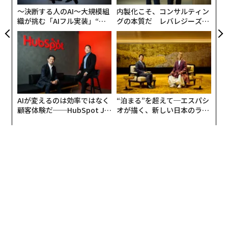
リア
〜決断する人のAI〜大規模組
内製化こそ、コンサルティン
UM
織が挑む「AIフル実装」“使
グの本質だ レバレジーズが
う”企業から“動く”企業へ【N
実践する、次世代ファームの
TTドコモビジネス×PwC】
全貌
AIが変えるのは効率ではなく
“泊まる”を超えて─エスパシ
顧客体験だ──HubSpot Ja
オが描く、新しい日本のラグ
panが語る「Grow Better」
ジュアリー（中編）
な組織のつくり方
編集＝上田裕資