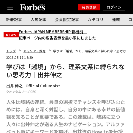
会員登録
ログイン
新着記事
人気記事
会員限定記事
カテゴリ
連載
コ
Forbes JAPAN MEMBERSHIP 新機能｜
NEWS
記事ページ内の広告表示を最小限にしました
トップ
キャリア・教育
学びは「越境」から、理系文系に縛られない思考力｜出
2018.05.17 16:30
学びは「越境」から、理系文系に縛られな
い思考力｜出井伸之
出井 伸之 | Official Columnist
クオンタムリープ CEO
人生は岐路の連続。最良の選択でチャンスを呼び込むた
めには、自身と深く対話し、自分の中にある幸せの価値
観を知ることが重要である。この連載は、岐路に立つ
人々に出井伸之が送る人生のナビゲーション。アルファ
ベット順にキーワードを掲げ、出井流のHow toを伝授