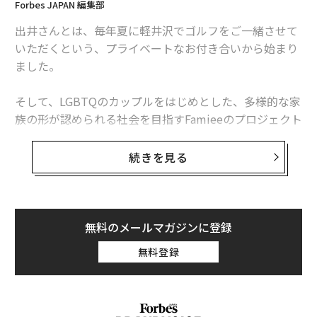
Forbes JAPAN 編集部
出井さんとは、毎年夏に軽井沢でゴルフをご一緒させて
芸術の分野にも少し触れておきたい。
「M」
でも話した
いただくという、プライベートなお付き合いから始まり
ように音楽はサイエンスだ。音は空気が振動する現象
ました。
で、その速さを数値で表したものが周波数だ。音楽堂も
最適な音響状態を与えるために緻密な音響工学で形成さ
そして、LGBTQのカップルをはじめとした、多様的な家
れている。人がなぜ感動するのかは、科学的に理論だっ
族の形が認められる社会を目指すFamieeのプロジェクト
ていると言われている。
がまだ構想でしかない段階でご相談させていただいた際
に、普段から日本社会のダイバーシティ推進に対して
美術もそうだ。評価の高い多くの絵画や作品は、黄金比
続きを見る
も、様々な支援をしていらっしゃった出井さんは、快く
率の数値によって成り立っている。
Founding Sponsorになってくださり、これまでさまざ
まなアドバイスやご支援をしていただきました。
これからさらに情報社会になればなるほど、世の中のあ
らゆるものが理数化していく。データ分析さらにコンピ
無料のメールマガジンに登録
出井さんがしてくださった事に対して心から感謝すると
ューターのプログラミングなどは、ますます重要になっ
無料登録
共に、いただいた御恩に報いるためにも、出井さんの意
てくる。
思を受け継ぎ、日本が、そして世界がよりよくなるよう
に、人生をかけて真摯に取り組むことを心に誓いたいと
次ページ ＞
3つの世界共通語とは？
思います。