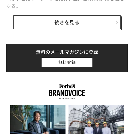
する。
今回は、R=RiSu-Kei（理数系）について（以下、出井
続きを見る
伸之氏談）。
皆さんは、理数系に進むか文系に進むか、選択を迫られ
無料のメールマガジンに登録
た経験があると思う。多くの場合数学の成績から、理数
無料登録
系か文系かを決めるのではないだろうか。でもその選択
の仕方はおかしいと私は思う。
実際、数字が伴わない人生はない。何か買うとお金を払
うし、働けばお給料をもらう。さらに言えば、会社経営
の実務は、B/S・PL・キャッシュフロー・ROI・ROEな
ど、数字が溢れている。
小1
「
にし
─
ら
大学の学部でも気になることがある。心理学は文系の区
〈7
ャ
分になることが多いが、学問的にデータ分析など統計学