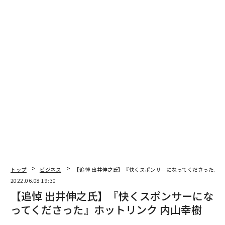
の社会で自分が行いたいこと、そのために何をするか、
それにはどのような思考を持つことが大切なのかがわか
った、というような感想が多く寄せられた。
海外では、理数系文系と分けることなく学び、両方の思
考を持ちその後に生かす人が多いようだ。しかし日本は
20歳にならないうちにどちらかを選択し、その延長上で
人生の進路まで決めてしまうことが多い。
起業やモノを生み出そうとする時は、数字がつきまとう
ため理数系の知識は必須となる。多くのベンチャーでは
自然と理数系思考の人が集まるのだが、理数系だけでな
く文系の力も必要となってくる。
トップ
ビジネス
【追悼 出井伸之氏】『快くスポンサーになってくださった』ホ
2022.06.08 19:30
世の中には両方の思考を持ち合わせている人が結構い
【追悼 出井伸之氏】『快くスポンサーにな
る。しかし学校の制度のせいで、両方の能力を持ちなが
ってくださった』ホットリンク 内山幸樹
らどちらかを一方を割り切ってしまう、いまの日本の現
状は実にもったいないと思う。