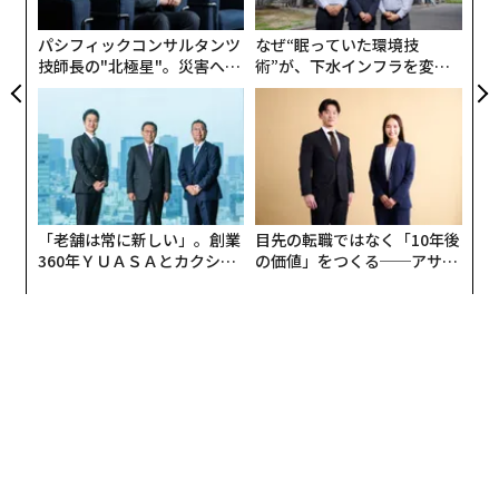
ト
的な手法を取るため数字が伴いコンピューターでの処理
リア
が必要となってくる。しかし心理学の入試科目に数学は
パシフィックコンサルタンツ
なぜ“眠っていた環境技
UM
技師長の"北極星"。災害への
術”が、下水インフラを変え
ない。私が専攻した経済学も文系だが、ノーベル経済賞
無力感を乗り越え見つけた、
たのか──産総研×月島JFE
を受賞した人は経済理論を数式化していることが多い。
防災一筋20年の答え
アクアソリューションの10年
理数系的思考と文系的思考
このようなことを考えると、長い人生において"理数
系"も"文系"も学ぶことが大切で、2つの思考力を持つこ
「老舗は常に新しい」。創業
目先の転職ではなく「10年後
360年ＹＵＡＳＡとカクシン
の価値」をつくる──アサイ
とがこれからはさらに必要とされるのではないかと思っ
CEO田尻望が語る、AIを超え
ンの長期伴走型支援とは
ている。
る人の価値
先日、私は山形大学で特別講義を行った。この春入学し
た大学一年生160名に、この理数系と文系的の話をし
「試験の良し悪しではなく、大切なのは思考力だ」とい
うことを伝えた。
すると学生の目つきが変わった。学生からは、これから