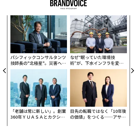
出井さんのご冥福を、心よりお祈りいたします。
1
2
小1
「
にし
─
インタビュー＝谷本有香 構成＝細田知美 撮影＝藤井さおり 取材
ら
協力＝Quantum Leaps Corporation 撮影協力＝KNOCK CUCINA BU
文＝ホットリンク 代表取締役グループCEO 内山幸樹
〈7
ONA ITALIANA
ャ
ト
リア
2026年9月号発売中
パシフィックコンサルタンツ
なぜ“眠っていた環境技
UM
2026年9月号発売中
技師長の"北極星"。災害への
術”が、下水インフラを変え
無力感を乗り越え見つけた、
たのか──産総研×月島JFE
防災一筋20年の答え
アクアソリューションの10年
最新号の購入はこちらから
最新号の購入はこちらから
メンバーシップに登録する
メンバーシップに登録する
「老舗は常に新しい」。創業
目先の転職ではなく「10年後
360年ＹＵＡＳＡとカクシン
の価値」をつくる──アサイ
CEO田尻望が語る、AIを超え
ンの長期伴走型支援とは
る人の価値
関連記事
関連記事