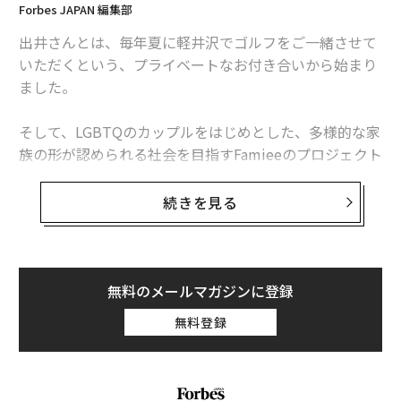
Forbes JAPAN 編集部
パン 小林りん
出井さんとは、毎年夏に軽井沢でゴルフをご一緒させて
【追悼 出井伸之氏】『少年のような瞳だった』ワープスペース 常間地 悟
いただくという、プライベートなお付き合いから始まり
ました。
タグ：
出井伸之
出井伸之氏のラストメッセージ
そして、LGBTQのカップルをはじめとした、多様的な家
族の形が認められる社会を目指すFamieeのプロジェクト
がまだ構想でしかない段階でご相談させていただいた際
に、普段から日本社会のダイバーシティ推進に対して
続きを見る
も、様々な支援をしていらっしゃった出井さんは、快く
Founding Sponsorになってくださり、これまでさまざ
まなアドバイスやご支援をしていただきました。
無料のメールマガジンに登録
出井さんがしてくださった事に対して心から感謝すると
無料登録
共に、いただいた御恩に報いるためにも、出井さんの意
連載
思を受け継ぎ、日本が、そして世界がよりよくなるよう
出井伸之氏のラストメッセージ
に、人生をかけて真摯に取り組むことを心に誓いたいと
思います。