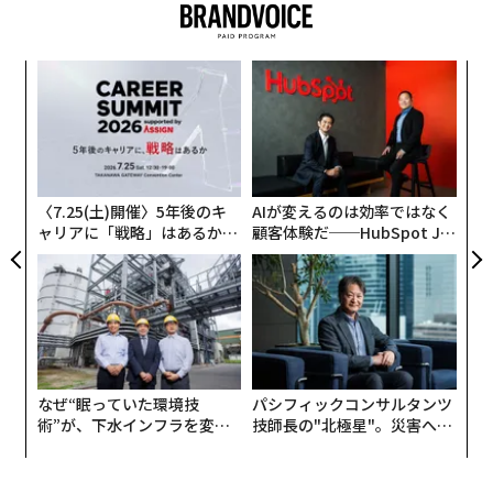
連載一覧
出井さんのご冥福を、心よりお祈りいたします。
るか
「
、く
左右
T
文＝ホットリンク 代表取締役グループCEO 内山幸樹
伝
日
advertisement
る
モ
2026年9月号発売中
〈7.25(土)開催〉5年後のキ
AIが変えるのは効率ではなく
ャリアに「戦略」はあるか。
顧客体験だ──HubSpot Ja
トップエグゼクティブのキャ
panが語る「Grow Better」
リアに触れる1日│CAREER S
な組織のつくり方
最新号の購入はこちらから
UMMIT 2026
メンバーシップに登録する
なぜ“眠っていた環境技
パシフィックコンサルタンツ
術”が、下水インフラを変え
技師長の"北極星"。災害への
たのか──産総研×月島JFE
無力感を乗り越え見つけた、
アクアソリューションの10年
防災一筋20年の答え
関連記事