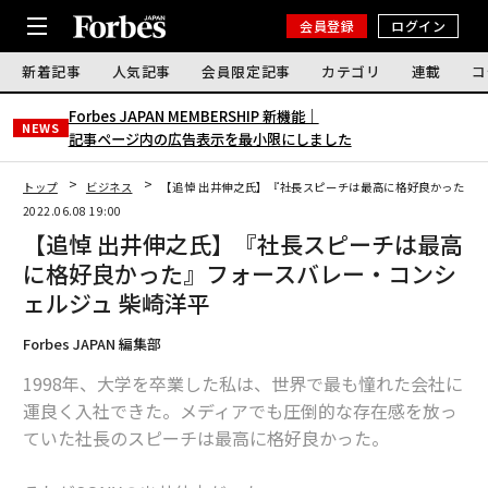
会員登録
ログイン
新着記事
人気記事
会員限定記事
カテゴリ
連載
コ
Forbes JAPAN MEMBERSHIP 新機能｜
NEWS
記事ページ内の広告表示を最小限にしました
トップ
ビジネス
【追悼 出井伸之氏】『社長スピーチは最高に格好良かった』
2022.06.08 19:00
【追悼 出井伸之氏】『社長スピーチは最高
に格好良かった』フォースバレー・コンシ
ェルジュ 柴崎洋平
Forbes JAPAN 編集部
1998年、大学を卒業した私は、世界で最も憧れた会社に
運良く入社できた。メディアでも圧倒的な存在感を放っ
ていた社長のスピーチは最高に格好良かった。