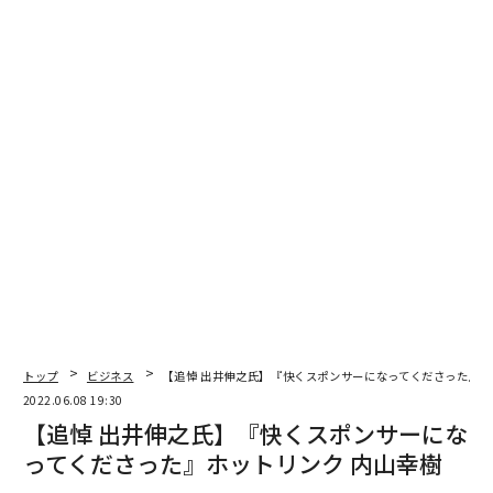
2026年9月号発売中
最新号の購入はこちらから
メンバーシップに登録する
関連記事
元ソニーCEO、クオンタムリープの出井伸之氏逝去
トップ
ビジネス
【追悼 出井伸之氏】『快くスポンサーになってくださった』ホ
【追悼 出井伸之氏】『時代の先端を走っていた』リンクタイズ 高野 真
2022.06.08 19:30
【追悼 出井伸之氏】『快くスポンサーにな
【追悼 出井伸之氏】『誠に残念に思う』エアウィーヴ 高岡本州
ってくださった』ホットリンク 内山幸樹
【追悼 出井伸之氏】『墓前に誇りをもってご報告できるように』ISAKジャ