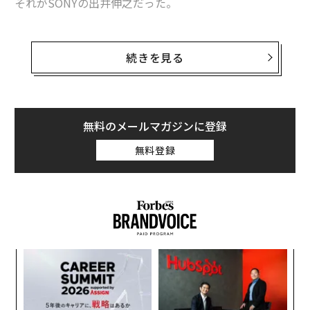
それがSONYの出井伸之だった。
15万人の頂点に君臨したレジェンドに、社員時代は近付
くことさえ出来なかったが、後に私が起業をするとオフ
続きを見る
ィスに頻繁に呼んで下さり、様々な方とお繋ぎ頂き、い
つでも気軽に相談にも乗って下さった。
社員時代に感じていた、近寄りがたいカリスマのイメー
無料のメールマガジンに登録
ジとは全く異なり、世のシニアの方で最も話しやすい方
無料登録
だった。
私が弊社のアドバイザー就任をお願いした際も快諾の
上、お金無いだろうから高額な顧問料なんていらない
よ、と。
るか
「
多くの若手経営者が同じように出井さんに応援され、心
、く
左右
から慕っていた。超大企業の社長経験者で、ここまで継
T
伝
続的に慕われる人を他に見たことがない。
日
る