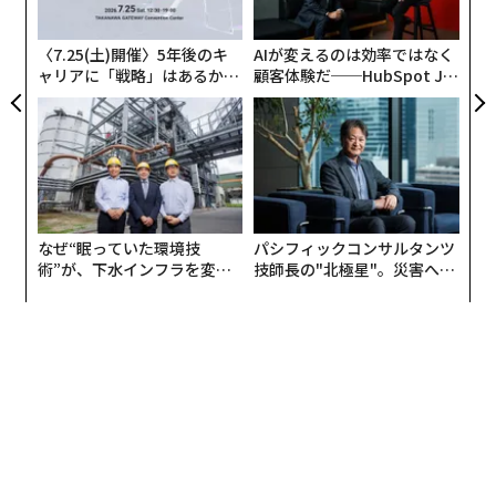
モ
私はこの5年、毎年お誕生日会の幹事をやらせて頂い
〈7.25(土)開催〉5年後のキ
AIが変えるのは効率ではなく
た。
ャリアに「戦略」はあるか。
顧客体験だ──HubSpot Ja
トップエグゼクティブのキャ
panが語る「Grow Better」
昨年11月22日の誕生日も本人のご希望で焼肉屋を貸し切
リアに触れる1日│CAREER S
な組織のつくり方
UMMIT 2026
って皆でお祝いし、お肉を元気そうに食べられていた。
いい夫婦の日。
なぜ“眠っていた環境技
パシフィックコンサルタンツ
覚えやすいお誕生日は、今後も毎年出井チルドレンで集
術”が、下水インフラを変え
技師長の"北極星"。災害への
まります。
たのか──産総研×月島JFE
無力感を乗り越え見つけた、
アクアソリューションの10年
防災一筋20年の答え
出井さん、御恩は一生忘れません。
ありがとうございました。
文＝フォースバレー・コンシェルジュ 柴崎洋平