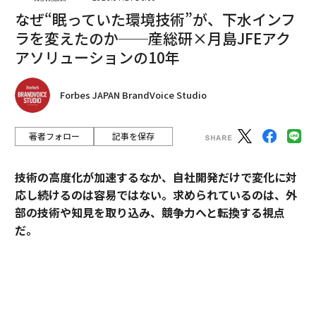
なぜ“眠っていた環境技術”が、下水インフ
編集＝木内涼子
ラを変えたのか──産総研×月島JFEアク
アソリューションの10年
2026年9月号発売中
Forbes JAPAN BrandVoice Studio
最新号の購入はこちらから
著者フォロー
記事を保存
メンバーシップに登録する
技術の高度化が加速するなか、自社開発だけで変化に対
応し続けるのは容易ではない。求められているのは、外
部の技術や知見を取り込み、競争力へと転換する視点
だ。
関連記事
産業技術総合研究所（以下、産総研）は、先端技術の研
ついに来たか？ ハイブリッドがカッコよくなる時代
究開発にとどまらず、企業の新規事業創出や価値向上に
貢献してきた実績を有する。本連載では、産総研と企業
メンタルの強い人が持つ7つの習慣