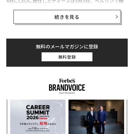
4月にCEOに就任したディースは5月3日、ベルリンで開
催した年次株主総会で、世界中の自動車メーカーの中で
も最も積極的にEV生産を推進していくため、バッテリー
続きを見る
の生産者と480億ドル（約5兆2400億円）規模の契約を
締結したと発表した。
テスラのイーロン・マスク最高経営責任者（CEO）はそ
無料のメールマガジンに登録
の前日に行った今年第1四半期（1～3月）の決算発表
無料登録
で、自社のキャッシュバーン（手元資金の減少）やEVの
品質、生産スケジュールの変更などに関する質問を巡
り、一部メディアへの回答を拒否するなどしたことで注
目を集めていた。
A
顧客
pa
「
な
3
C