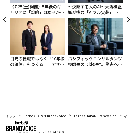
る
〈7.25(土)開催〉5年後のキ
〜決断する人のAI〜大規模組
ャリアに「戦略」はあるか。
織が挑む「AIフル実装」“使
トップエグゼクティブのキャ
う”企業から“動く”企業へ【N
リアに触れる1日│CAREER S
TTドコモビジネス×PwC】
UMMIT 2026
目先の転職ではなく「10年後
パシフィックコンサルタンツ
の価値」をつくる──アサイ
技師長の"北極星"。災害への
ンの長期伴走型支援とは
無力感を乗り越え見つけた、
防災一筋20年の答え
トップ
Forbes JAPAN BrandVoice
Forbes JAPAN BrandVoice
なぜ
2026.07.24 16:00