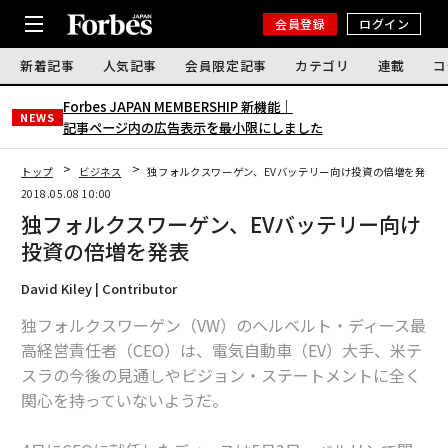
会員登録
ログイン
新着記事
人気記事
会員限定記事
カテゴリ
連載
コ
Forbes JAPAN MEMBERSHIP 新機能｜
NEWS
記事ページ内の広告表示を最小限にしました
トップ
ビジネス
独フォルクスワーゲン、EVバッテリー向け投資の倍増を発表
2018.05.08 10:00
独フォルクスワーゲン、EVバッテリー向け
投資の倍増を発表
David Kiley | Contributor
独フォルクスワーゲン（VW）のヘルベルト・ディース最
高経営責任者（CEO）は、電気自動車（EV）大手、米テ
スラの今後の見通しやビジョン・ステートメントに全く
関心を持っていないようだ。