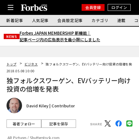
会員登録
ログイン
新着記事
人気記事
会員限定記事
カテゴリ
連載
コ
Forbes JAPAN MEMBERSHIP 新機能｜
NEWS
記事ページ内の広告表示を最小限にしました
トップ
ビジネス
独フォルクスワーゲン、EVバッテリー向け投資の倍増を発表
2018.05.08 10:00
独フォルクスワーゲン、EVバッテリー向け
投資の倍増を発表
David Kiley | Contributor
著者フォロー
記事を保存
AR Pictures / Shutterstock.com