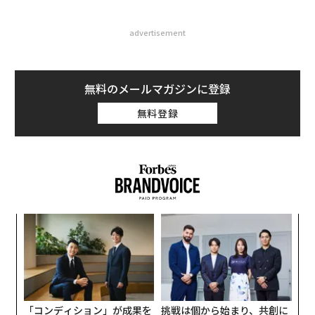
advertisement
無料のメールマガジンに登録
無料登録
義す
な
むス
術
た
“
ア
オ
ジ
「コンディション」が成果を
挑戦は個から始まり、共創に