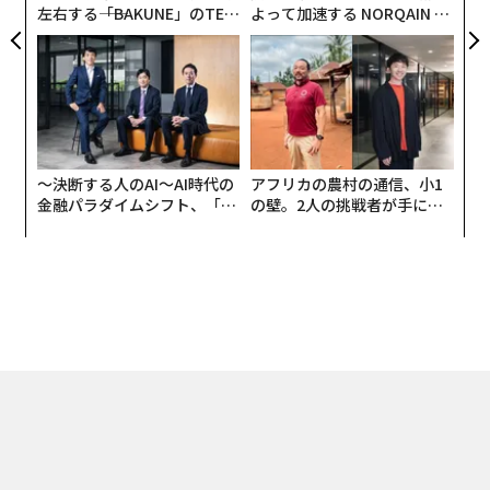
左右する――「BAKUNE」のTEN
よって加速する NORQAIN JA
TIALが支える「挑戦者の明
PAN 特別座談会
日」
〜決断する人のAI〜AI時代の
アフリカの農村の通信、小1
金融パラダイムシフト、「超
の壁。2人の挑戦者が手にし
個別化」の核心 【MUFG×ウ
た「次なる武器」
ェルスナビ×PwC】