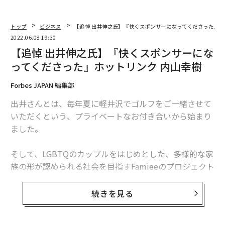
トップ
ビジネス
【追悼 出井伸之氏】『快くスポンサーになってくださった』ホ
2022.06.08 19:30
【追悼 出井伸之氏】『快くスポンサーにな
ってくださった』ホットリンク 内山幸樹
Forbes JAPAN 編集部
出井さんとは、毎年夏に軽井沢でゴルフをご一緒させて
いただくという、プライベートなお付き合いから始まり
ました。
そして、LGBTQのカップルをはじめとした、多様的な家
族の形が認められる社会を目指すFamieeのプロジェクト
がまだ構想でしかない段階でご相談させていただいた際
に、普段から日本社会のダイバーシティ推進に対して
続きを見る
も、様々な支援をしていらっしゃった出井さんは、快く
Founding Sponsorになってくださり、これまでさまざ