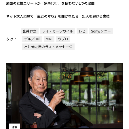
米国の女性エリートが「家事代行」を使わない2つの理由
ネット求人応募で「直近の年収」を聞かれたら 記入を避ける裏技
出井伸之
レイ・カーツワイル
レビ
Sony/ソニー
タグ：
デル／Dell
MINI
ウブロ
出井伸之氏のラストメッセージ
連載