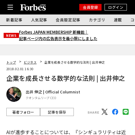
会員登録
ログイン
新着記事
人気記事
会員限定記事
カテゴリ
連載
コ
Forbes JAPAN MEMBERSHIP 新機能｜
NEWS
記事ページ内の広告表示を最小限にしました
トップ
ビジネス
企業を成長させる数学的な法則 | 出井伸之
2018.02.01 16:30
企業を成長させる数学的な法則 | 出井伸之
出井 伸之 | Official Columnist
クオンタムリープ CEO
著者フォロー
記事を保存
AIが進歩することについては、『シンギュラリティは近