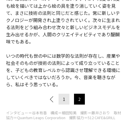
も絵を描いては上から絵の具を塗り消していく姿を見
て、まさに技術の法則と同じだと感じた。常に新しいテ
クノロジーが開発され上塗りされていく。次々に生まれ
る法則をどう組み合わせ次々と新しいビジネスモデルを
生み出せるかが、人間のクリエイティビティであり醍醐
味でもある。
いつの時代も世の中には数学的な法則が存在し、産業や
社会そのものが技術の法則によって成り立っていること
を、子どもの教育レベルから認識させ理解できる環境に
していくべきではないだろうか。今、音楽を聴きなが
ら、私はそう思っている。
1
2
インタビュー＝谷本有香 構成＝細田知美 撮影＝藤井さおり 取材
協力＝Quantum Leaps Corporation 撮影協力＝512 CAFE&GRILL