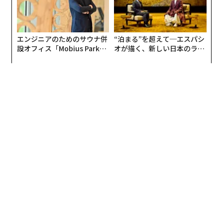
メンバーシップに登録する
エンジニアのためのサウナ併
“泊まる”を超えて─エスパシ
設オフィス「Mobius Park」
オが描く、新しい日本のラグ
がオープン──タマディック
ジュアリー（中編）
が健康経営を徹底する理由
関連記事
元ソニーCEO、クオンタムリープの出井伸之氏逝去
【追悼 出井伸之氏】『時代の先端を走っていた』リンクタイズ 高野 真
【追悼 出井伸之氏】『誠に残念に思う』エアウィーヴ 高岡本州
【追悼 出井伸之氏】『墓前に誇りをもってご報告できるように』ISAKジャ
パン 小林りん
【追悼 出井伸之氏】『少年のような瞳だった』ワープスペース 常間地 悟
タグ：
出井伸之
出井伸之氏のラストメッセージ