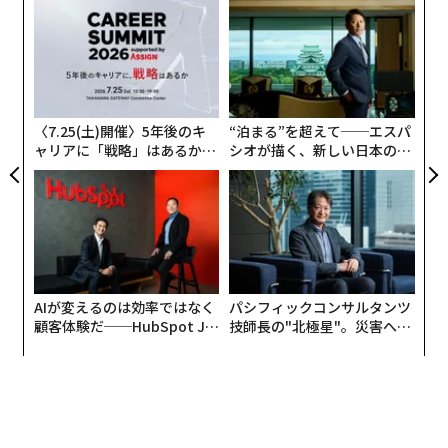
るか
挑
、く
よっ
PA
目
の
ン
〈7.25(土)開催〉5年後のキ
“泊まる”を超えて──エスパ
ャリアに「戦略」はあるか。
シオが描く、新しい日本のラ
トップエグゼクティブのキャ
グジュアリー（前編）
リアに触れる1日│CAREER S
UMMIT 2026
AIが変えるのは効率ではなく
パシフィックコンサルタンツ
顧客体験だ──HubSpot Ja
技師長の"北極星"。災害への
panが語る「Grow Better」
無力感を乗り越え見つけた、
な組織のつくり方
防災一筋20年の答え