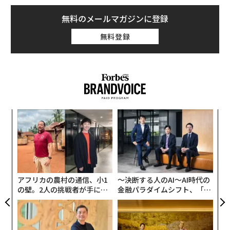
まなアドバイスやご支援をしていただきました。
無料のメールマガジンに登録
出井さんがしてくださった事に対して心から感謝すると
無料登録
共に、いただいた御恩に報いるためにも、出井さんの意
思を受け継ぎ、日本が、そして世界がよりよくなるよう
に、人生をかけて真摯に取り組むことを心に誓いたいと
思います。
出井さんのご冥福を、心よりお祈りいたします。
キ
パ
か。
技
キャ
無
文＝ホットリンク 代表取締役グループCEO 内山幸樹
な
R S
防
術
た
ア
2026年9月号発売中
アフリカの農村の通信、小1
〜決断する人のAI〜AI時代の
の壁。2人の挑戦者が手にし
金融パラダイムシフト、「超
た「次なる武器」
個別化」の核心 【MUFG×ウ
ェルスナビ×PwC】
最新号の購入はこちらから