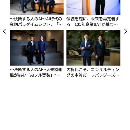
ク
た「
しかし、時は流れ、工事は進んで1997年に北陸新幹線が
開通。現在は東京から1時間という利便を得て、有り難
2026年9月号発売中
〜決断する人のAI〜AI時代の
伝統を礎に、未来を再定義す
いことに私は毎週末通うほど身近なオフの場所となって
金融パラダイムシフト、「超
る 125年企業BATが挑むス
個別化」の核心 【MUFG×ウ
モークレスな未来
いる。
ェルスナビ×PwC】
最新号の購入はこちらから
交わることのないコミュニティ
メンバーシップに登録する
軽井沢には20以上の美術館があり、いつでも芸術に触れ
ることができるのも嬉しい。美味しい飲食店も多く、そ
〜決断する人のAI〜大規模組
内製化こそ、コンサルティン
れも私の愉しみの一つだ。アートと食の感性は似ている
織が挑む「AIフル実装」“使
グの本質だ レバレジーズが
う”企業から“動く”企業へ【N
実践する、次世代ファームの
と思う。
TTドコモビジネス×PwC】
全貌
関連記事
冬は人の足が遠のくのだが、シェフは何故かこぞってこ
元ソニーCEO、クオンタムリープの出井伸之氏逝去
の地に出店したがる。軽井沢には文化芸術に関わる人が
多く集まり、それらの人々が食にもうるさいから、ここ
【追悼 出井伸之氏】『時代の先端を走っていた』リンクタイズ 高野 真
で勝負に出るそうだ。私は、OGOSSO、RIPOSO、無
限、ベンソン、厨、ASANOYA、Petersなどの店に通って
【追悼 出井伸之氏】『誠に残念に思う』エアウィーヴ 高岡本州