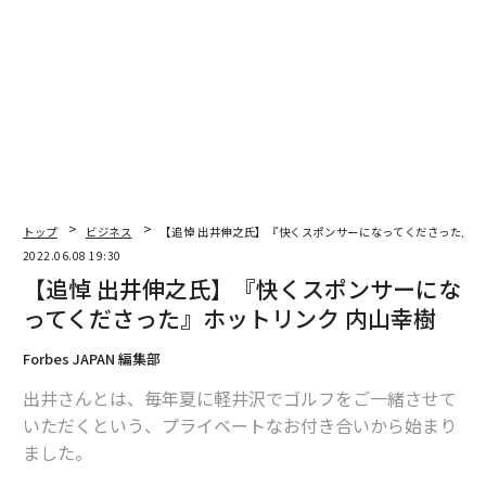
る。
いつも軽井沢に行くと学生時代にタイムスリップした気
分になる。当時は、上野駅から蒸気機関車に揺られ、山
を登り、トンネルを抜けて沓掛駅（現在の中軽井沢駅）
まで長い列車の旅だった。成城からチッキ（鉄道で荷物
を輸送すること）で自転車を先に運んでおき、沓掛駅で
受け取り、そこから軽井沢の家まで山道を走った。
トップ
ビジネス
【追悼 出井伸之氏】『快くスポンサーになってくださった』ホ
2022.06.08 19:30
視界に溢れる自然の緑、リスや猿など森の動物たち……
【追悼 出井伸之氏】『快くスポンサーにな
東京とは別世界だ。鳥の声で目覚め、勉強して、音楽を
ってくださった』ホットリンク 内山幸樹
聴き、テニスをして、心ゆくまで土地と時間を満喫する
ことができる。
Forbes JAPAN 編集部
出井さんとは、毎年夏に軽井沢でゴルフをご一緒させて
いただくという、プライベートなお付き合いから始まり
ました。