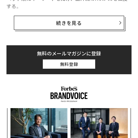
する。
今回は、K＝Karuizawa（軽井沢）とKyoto（京都）に
続きを見る
ついて（以下、出井伸之氏談）。
私は、東京・世田谷の成城で生まれ育った。幼少の頃か
無料のメールマガジンに登録
ら現在まで、東京の他に頻繁に訪れている場所がある。
無料登録
最近いくつかのインタビューで話して改めて、私はホー
ムとアウェイを行き来することで自分の中のオンオフを
上手く切り替えているのだと思った。
“オン”の地は、仕事と生活の中心でオフィスと自宅があ
るホームの東京。そして“オフ”になれるのが、安らぎと
愉しみのアウェイの地。今回は、日本に2つあるこのア
果を
挑
EN
よっ
ウェイについて話したい。
明
PA
内
グ
自分を見つめなおす最高の場所