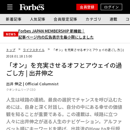
会員登録
ログイン
新着記事
人気記事
会員限定記事
カテゴリ
連載
コ
Forbes JAPAN MEMBERSHIP 新機能｜
NEWS
記事ページ内の広告表示を最小限にしました
トップ
ライフスタイル
「オン」を充実させるオフとアウェイの過ごし方 | 出井
2018.01.18 15:00
「オン」を充実させるオフとアウェイの過
ごし方 | 出井伸之
出井 伸之 | Official Columnist
クオンタムリープ CEO
人生は岐路の連続。最良の選択でチャンスを呼び込むた
めには、自身と深く対話し、自分の中にある幸せの価値
観を知ることが重要である。この連載は、岐路に立つ
人々に出井伸之が送る人生のナビゲーション。アルファ
ベット順にキーワードを掲げ、出井流のHow toを伝授