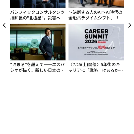
実
全
アウェイの一つは、第二の故郷ともいえる軽井沢だ。そ
パシフィックコンサルタンツ
〜決断する人のAI〜AI時代の
技師長の"北極星"。災害への
金融パラダイムシフト、「超
こには私が生まれる前から別荘があり、学生時代は毎
無力感を乗り越え見つけた、
個別化」の核心 【MUFG×ウ
年、そこで東京とは全く違う夏を過ごしていた。
防災一筋20年の答え
ェルスナビ×PwC】
父が早稲田大学の教授だったこともあり、別荘は学者や
教授が多く住んでいる南原地区にある。この村の別荘に
住む人たちには長年にわたる慣習がある。例えば、勉強
や研究の時間を大切にするため、午前中はお互いに訪問
“泊まる”を超えて──エスパ
〈7.25(土)開催〉5年後のキ
シオが描く、新しい日本のラ
ャリアに「戦略」はあるか。
しない。家と家の間に塀を作らない。そして、次世代を
グジュアリー（前編）
トップエグゼクティブのキャ
担う子どもたちは地域全体で育てる。この地でみんなが
リアに触れる1日│CAREER S
気持ちよく過ごすために、これらのルールが自然に存在
UMMIT 2026
していた。
村の子どもたちを大切にするための年間行事がこれまた
楽しい。夏の星空を見る会、肝だめし、運動会、キャン
プなど、もう何世代も続いていて、ここの地域コミュニ
ティは大家族のようだ。私で2世代目、孫で4世代目にな