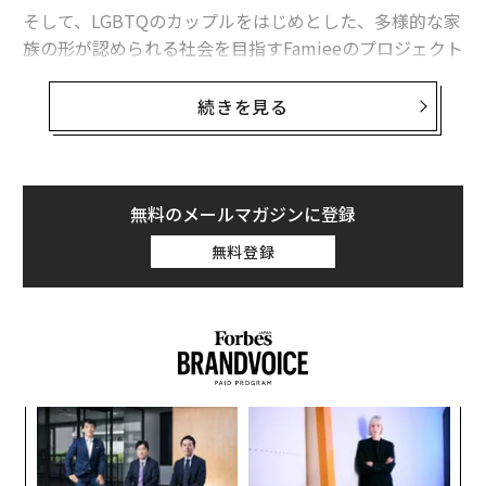
そして、LGBTQのカップルをはじめとした、多様的な家
族の形が認められる社会を目指すFamieeのプロジェクト
がまだ構想でしかない段階でご相談させていただいた際
に、普段から日本社会のダイバーシティ推進に対して
続きを見る
も、様々な支援をしていらっしゃった出井さんは、快く
Founding Sponsorになってくださり、これまでさまざ
まなアドバイスやご支援をしていただきました。
無料のメールマガジンに登録
出井さんがしてくださった事に対して心から感謝すると
無料登録
共に、いただいた御恩に報いるためにも、出井さんの意
やがて夏が終わる頃に「また来年ね」と親戚同様の友人
思を受け継ぎ、日本が、そして世界がよりよくなるよう
たちをトンネルまで送っていく。そういう月日を重ねて
に、人生をかけて真摯に取り組むことを心に誓いたいと
大きくなっていった。
思います。
一時、オリンピック（1964年）に伴い新幹線構想が発表
出井さんのご冥福を、心よりお祈りいたします。
され、北陸地方への誘致が高まった頃は、軽井沢の自然
小1
“
と思い出が破壊されてしまう気がして、みなで木々に名
にし
オ
ジ
前をつけて伐採させないよう猛反対したこともあった。
文＝ホットリンク 代表取締役グループCEO 内山幸樹
革