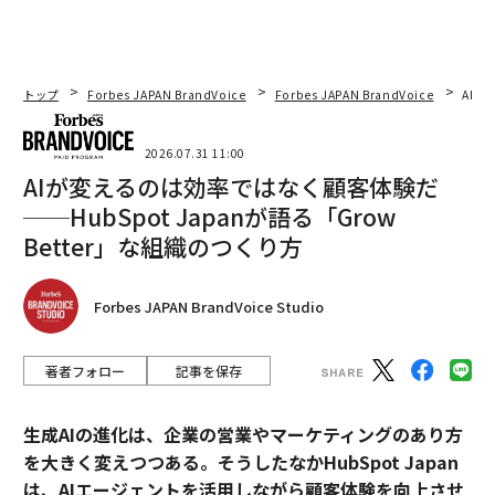
トップ
Forbes JAPAN BrandVoice
Forbes JAPAN BrandVoice
AIが
2026.07.31 11:00
AIが変えるのは効率ではなく顧客体験だ
──HubSpot Japanが語る「Grow
Better」な組織のつくり方
Forbes JAPAN BrandVoice Studio
著者フォロー
記事を保存
生成AIの進化は、企業の営業やマーケティングのあり方
を大きく変えつつある。そうしたなかHubSpot Japan
は、AIエージェントを活用しながら顧客体験を向上させ