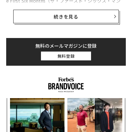
e First Six Months（ザ・ファースト・シックス・マン
ス）」を発表した。
続きを見る
報告書は、英世論調査会社ユーガブ（YouGov）との協
力により実施した「2017 VOTERサーベイ（Views of the
Electorate Survey）」の結果に基づくもの。2016年11
月29日～12月29日までにユーガブが18歳以上の米国民
無料のメールマガジンに登録
およそ8000人から回答を得たオンライン調査の結果に加
無料登録
え、今年7月にこれら回答者を対象に改めて実施したア
ンケート調査の結果をまとめた。
報告書によれば、2016年12月の調査と今年7月の調査で
有権者の意見に目立った変化が見られたのは、次の2つ
の点だ。
「
変え
─
FE
ら
なく
〜
0年
Ja
織
er」
う