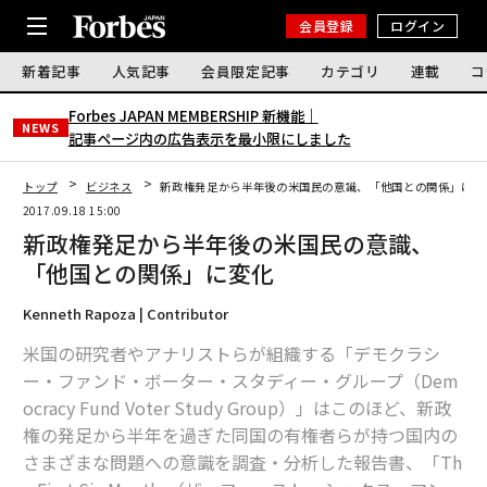
会員登録
ログイン
新着記事
人気記事
会員限定記事
カテゴリ
連載
コ
Forbes JAPAN MEMBERSHIP 新機能｜
NEWS
記事ページ内の広告表示を最小限にしました
トップ
ビジネス
新政権発足から半年後の米国民の意識、「他国との関係」に変
2017.09.18 15:00
新政権発足から半年後の米国民の意識、
「他国との関係」に変化
Kenneth Rapoza | Contributor
米国の研究者やアナリストらが組織する「デモクラシ
ー・ファンド・ボーター・スタディー・グループ（Dem
ocracy Fund Voter Study Group）」はこのほど、新政
権の発足から半年を過ぎた同国の有権者らが持つ国内の
さまざまな問題への意識を調査・分析した報告書、「Th