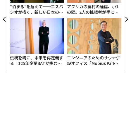
T
“泊まる”を超えて──エスパ
アフリカの農村の通信、小1
シオが描く、新しい日本のラ
の壁。2人の挑戦者が手にし
グジュアリー（前編）
た「次なる武器」
伝統を礎に、未来を再定義す
エンジニアのためのサウナ併
る 125年企業BATが挑むス
設オフィス「Mobius Park」
モークレスな未来
がオープン──タマディック
が健康経営を徹底する理由