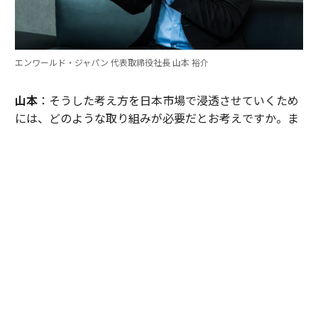
エンワールド・ジャパン 代表取締役社長 山本 裕介
山本
：そうした考え方を日本市場で浸透させていくため
には、どのような取り組みが必要だとお考えですか。ま
たグローバル本社と日本市場の間で「橋渡し役」を務め
るなかで感じることも聞かせてください。
伊佐
：日本企業がどうすれば「顧客の成功」を起点にGr
ow Betterできるか──それを今でも考え続けていま
す。環境が変わればGrow Betterの実現の仕方も変わる
し、必要なツールも変わる。「どうするべきなんだろ
う」と問い続けることが大切だと思っていて、それが私
をここに留めている理由です。
外資系企業でよくあるのは、本社側がグローバルで成功