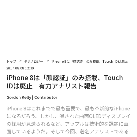
2026年9月号発売中
最新号の購入はこちらから
メンバーシップに登録する
トップ
テクノロジー
iPhone 8は「顔認証」のみ搭載、Touch IDは廃止
2017.08.08 12:30
iPhone 8は「顔認証」のみ搭載、Touch
IDは廃止 有力アナリスト報告
関連記事
Gordon Kelly | Contributor
iPhone 8は「顔認証」のみ搭載、Touch IDは廃止 有力アナリスト報告
iPhone 8はこれまでで最も重要で、最も革新的なiPhone
国の「悲惨さ」測る指標、日本が最下位の理由
になるだろう。しかし、噂された曲面OLEDディスプレイ
の採用が見送られるなど、アップルは技術的な課題に直
中国で急拡大の「顔認識システム」 アリババは顔決済を導入
面しているようだ。そして今回、著名アナリストである