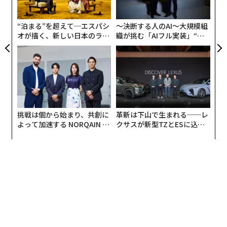
た
ア
“泊まる”を超えて─エスパシ
〜決断する人のAI〜大規模組
オが描く、新しい日本のラグ
織が挑む「AIフル実装」“使
ジュアリー（中編）
う”企業から“動く”企業へ【N
TTドコモビジネス×PwC】
挑戦は個から始まり、共創に
革新は下山で生まれる──レ
よって加速する NORQAIN JA
クサスが新型TZとESに込め
PAN 特別座談会
た「DISCOVER」の哲学