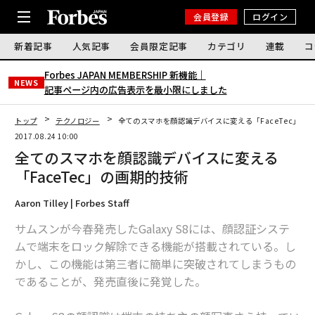
会員登録
ログイン
新着記事
人気記事
会員限定記事
カテゴリ
連載
コ
Forbes JAPAN MEMBERSHIP 新機能｜
NEWS
記事ページ内の広告表示を最小限にしました
トップ
テクノロジー
全てのスマホを顔認識デバイスに変える「FaceTec」の
2017.08.24 10:00
全てのスマホを顔認識デバイスに変える
「FaceTec」の画期的技術
Aaron Tilley | Forbes Staff
サムスンが今春発売したGalaxy S8には、顔認証システ
ムで端末をロック解除できる機能が搭載されている。し
かし、この機能は第三者に簡単に突破されてしまうもの
であることが、発売直後に発覚した。