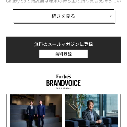
Galaxy S8の顔認識は端末の持ち主の顔写真さえ持ってい
れば、簡単にロックが解除できてしまう。このレベルの
テクノロジーであれば、信頼に足る技術とは言い難い。
続きを見る
そんな中、「FaceTec」と名乗る小さなスタートアップ
企業が、マシンラーニング技術を活用したテクノロジー
でカメラの前の人間の顔を認識し、（写真ではなく）そ
無料のメールマガジンに登録
れが本当に人間であることを突き止める技術を開発した
無料登録
と宣言した。
“
シ
グ
ア
の
た