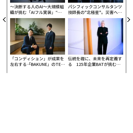
〜決断する人のAI〜大規模組
パシフィックコンサルタンツ
織が挑む「AIフル実装」“使
技師長の"北極星"。災害への
う”企業から“動く”企業へ【N
無力感を乗り越え見つけた、
TTドコモビジネス×PwC】
防災一筋20年の答え
「コンディション」が成果を
伝統を礎に、未来を再定義す
左右する――「BAKUNE」のTEN
る 125年企業BATが挑むス
TIALが支える「挑戦者の明
モークレスな未来
日」
編集＝上田裕資