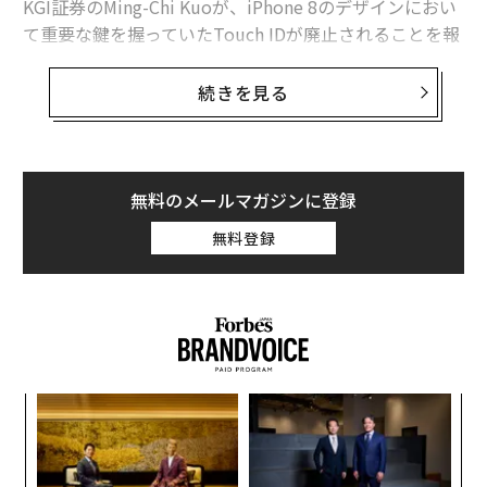
KGI証券のMing-Chi Kuoが、iPhone 8のデザインにおい
精神的に強い人が「絶対にしない」10のこと
て重要な鍵を握っていたTouch IDが廃止されることを報
じた。
タグ：
ボノ
デル／Dell
ニューラル
Apple/アップル
続きを見る
Kuoのレポートを報じたAppleInsiderによると、アップ
ルは指紋認証センサーをディスプレイに内蔵する案を見
advertisement
送ったばかりでなく、Touch ID自体の廃止を決定したと
いう。
電源ボタンを大型化
してTouch IDセンサーを内蔵
無料のメールマガジンに登録
するという案も検討されたようだが、今回の報道が事実
無料登録
であれば、アップルは大きな賭けに出たことになる。
先日、年内に発売されるスマートスピーカー「HomePo
d」のファームウェアの中からiPhone 8に顔認証機能「F
ace ID」が搭載されることを示唆するソースコードが発
見されたことから、アップルはiPhone 8のセキュリティ
「
機能をFace IDに集約すると思われる。
3
C
な
る
術