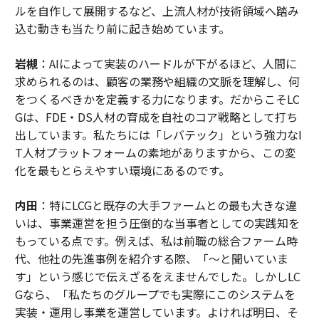
ルを自作して展開するなど、上流人材が技術領域へ踏み
込む動きも当たり前に起き始めています。
岩槻
：AIによって実装のハードルが下がるほど、人間に
求められるのは、顧客の業務や組織の文脈を理解し、何
をつくるべきかを定義する力になります。だからこそLC
Gは、FDE・DS人材の育成を自社のコア戦略として打ち
出しています。私たちには「レバテック」という強力なI
T人材プラットフォームの素地がありますから、この変
化を最もとらえやすい環境にあるのです。
内田
：特にLCGと既存の大手ファームとの最も大きな違
いは、事業運営を担う圧倒的な当事者としての実践知を
もっている点です。例えば、私は前職の総合ファーム時
代、他社の先進事例を紹介する際、「〜と聞いていま
す」という感じで伝えざるをえませんでした。しかしLC
Gなら、「私たちのグループでも実際にこのシステムを
実装・運用し事業を運営しています。よければ明日、そ