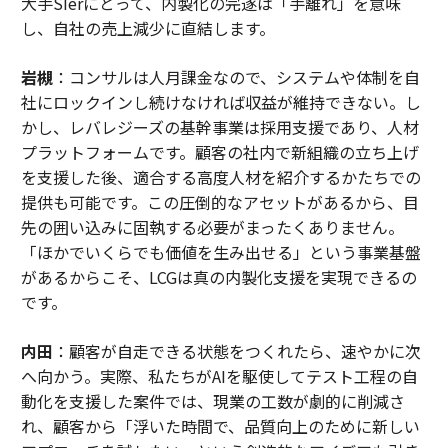
大手SIerにとって、内製化の完遂は「手離れ」を意味
し、自社の売上減少に直結します。
岩槻
：コンサルは人月課金なので、システムや体制を自
社にロックインし続けなければ収益が維持できない。し
かし、レバレジーズの基幹事業は採用支援であり、人材
プラットフォームです。顧客の社内で新組織の立ち上げ
を支援した後、適合する高度人材を紹介するかたちでの
提供も可能です。この圧倒的なアセットがあるから、目
先の囲い込みに固執する必要がまったくありません。
「ほかでいくらでも価値を生み出せる」という事業基盤
があるからこそ、LCGは真の内製化支援を実現できるの
です。
内田
：顧客が自走できる状態をつくれたら、速やかに次
へ向かう。実際、私たちがAIを駆使してテスト工程の自
動化を支援した案件では、現業の工数が劇的に削減さ
れ、顧客から「浮いた時間で、品質向上のために新しい