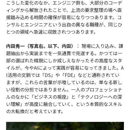
こうした変化のなか、エンジニア側も、大部分のコーデ
ィングから解放されたことで、上流の要求整理の場へ直
接踏み込める時間の確保が容易になりつつあります。コ
ンサルとエンジニアという出自の異なる職種が、同じひ
とつの領域へ急速に収斂されつつあります。
内田秀一（写真右。以下、内田）
： 現場に入り込み、課
題抽出から実装までを一気通貫で完遂する。かつては一
部の選ばれた精鋭にしか成しえなかったその高度なスタ
イルが、今やAIによって実践が容易になってきました。A
I活用の文脈では「DS」や「FDE」などと通称されてい
ますが、これらの言葉が示唆しているのは、単なる新し
い役割の分担ではありません。一人のプロフェッショナ
ルのなかに「ビジネスの視座」と「テクノロジーへの深
い理解」が高度に融合していく、という本質的なスキル
の大転換だと考えています。