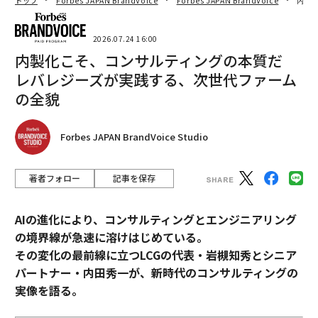
トップ
Forbes JAPAN BrandVoice
Forbes JAPAN BrandVoice
内製
2026.07.24 16:00
内製化こそ、コンサルティングの本質だ
レバレジーズが実践する、次世代ファーム
の全貌
Forbes JAPAN BrandVoice Studio
著者フォロー
記事を保存
AIの進化により、コンサルティングとエンジニアリング
の境界線が急速に溶けはじめている。
その変化の最前線に立つLCGの代表・岩槻知秀とシニア
パートナー・内田秀一が、新時代のコンサルティングの
実像を語る。