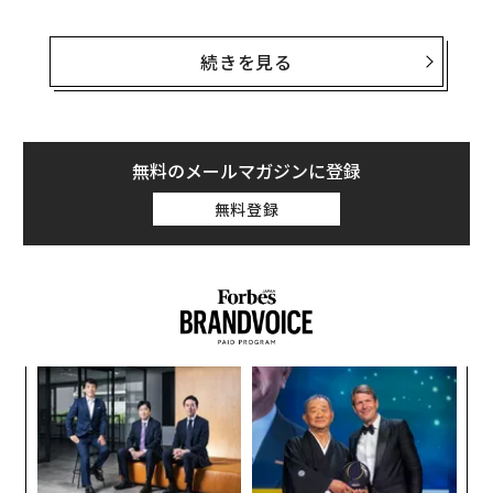
東芝が抱える原子力発電事業の損失額は既に60億ドル
（約6630億円）に上っており、今後さらに、100億ドル
続きを見る
に膨らむ可能性がある。だが、ウェスチングハウスの経
営破綻は先行きの状況に関する不透明感を増すものの、
米国の新規原発建設に歯止めをかけることになるとは考
えにくい。
無料のメールマガジンに登録
無料登録
原子炉は中国や韓国、英国を中心に世界中で建設されて
おり、今後も新たな計画は出てくるだろう。原発関連の
事業が失敗に終わるのは、その他の多くの産業と同様、
関連技術そのものではなく、経営陣の不手際や資金繰り
の問題、不適切なビジネス手法が原因だ。
な
術
た
“
ア
編集 = 木内涼子
オ
ジ