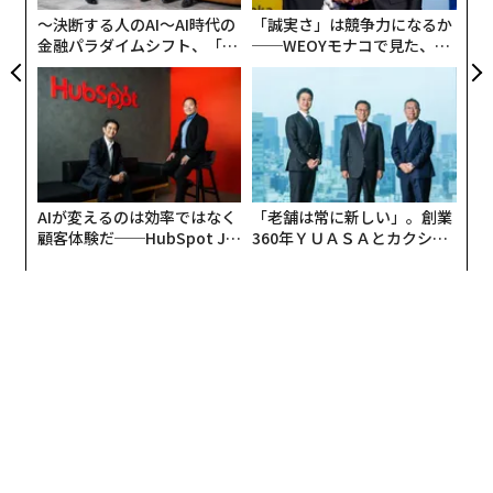
〜決断する人のAI〜AI時代の
「誠実さ」は競争力になるか
2026年9月号発売中
金融パラダイムシフト、「超
──WEOYモナコで見た、く
個別化」の核心 【MUFG×ウ
ら寿司の経営哲学
ェルスナビ×PwC】
最新号の購入はこちらから
メンバーシップに登録する
AIが変えるのは効率ではなく
「老舗は常に新しい」。創業
顧客体験だ──HubSpot Ja
360年ＹＵＡＳＡとカクシン
panが語る「Grow Better」
CEO田尻望が語る、AIを超え
な組織のつくり方
る人の価値
関連記事
中国の「海に浮かぶ原子力発電所」 来年には建造開始
「好きなこと」で安定収入を得られる幸せな10の職種
「最も評価の高いテクノロジー企業」ランキング、5位に東芝