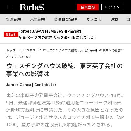
会員登録
ログイン
新着記事
人気記事
会員限定記事
カテゴリ
連載
コ
Forbes JAPAN MEMBERSHIP 新機能｜
NEWS
記事ページ内の広告表示を最小限にしました
トップ
ビジネス
ウェスチングハウス破綻、東芝英子会社の事業への影響は
2017.04.05 16:30
ウェスチングハウス破綻、東芝英子会社の
事業への影響は
James Conca | Contributor
東芝の米原子力発電子会社、ウェスチングハウスは3月2
9日、米連邦倒産法第11条の適用をニューヨーク州南部
連邦地方裁判所に申請した。その大きな原因となったの
は、ジョージア州とサウスカロライナ州で建設中の「AP
1000」型原子炉の建設費用の問題だったとされる。