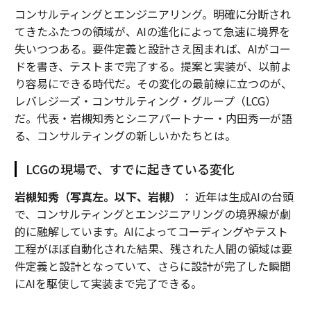
コンサルティングとエンジニアリング。明確に分断され
てきたふたつの領域が、AIの進化によって急速に境界を
失いつつある。要件定義と設計さえ固まれば、AIがコー
ドを書き、テストまで完了する。提案と実装が、以前よ
り容易にできる時代だ。その変化の最前線に立つのが、
レバレジーズ・コンサルティング・グループ（LCG）
だ。代表・岩槻知秀とシニアパートナー・内田秀一が語
る、コンサルティングの新しいかたちとは。
LCGの現場で、すでに起きている変化
岩槻知秀（写真左。以下、岩槻）
： 近年は生成AIの台頭
で、コンサルティングとエンジニアリングの境界線が劇
的に融解しています。AIによってコーディングやテスト
工程がほぼ自動化された結果、残された人間の領域は要
件定義と設計となっていて、さらに設計が完了した瞬間
にAIを駆使して実装まで完了できる。