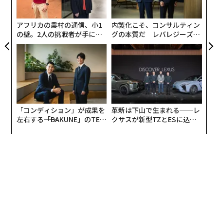
う
T
アフリカの農村の通信、小1
内製化こそ、コンサルティン
の壁。2人の挑戦者が手にし
グの本質だ レバレジーズが
た「次なる武器」
実践する、次世代ファームの
全貌
「コンディション」が成果を
革新は下山で生まれる──レ
左右する――「BAKUNE」のTEN
クサスが新型TZとESに込め
TIALが支える「挑戦者の明
た「DISCOVER」の哲学
日」
翻訳・編集＝遠藤宗生