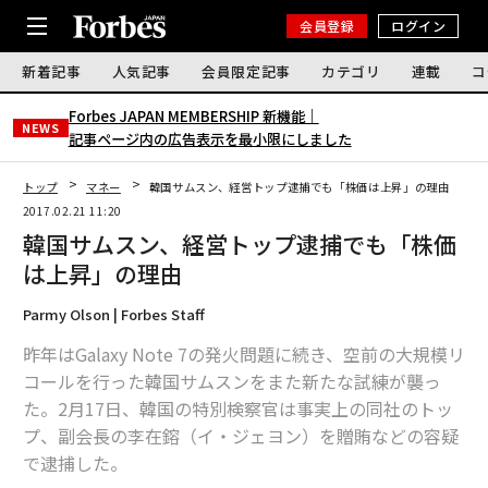
会員登録
ログイン
新着記事
人気記事
会員限定記事
カテゴリ
連載
コ
Forbes JAPAN MEMBERSHIP 新機能｜
NEWS
記事ページ内の広告表示を最小限にしました
トップ
マネー
韓国サムスン、経営トップ逮捕でも「株価は上昇」の理由
2017.02.21 11:20
韓国サムスン、経営トップ逮捕でも「株価
は上昇」の理由
Parmy Olson | Forbes Staff
昨年はGalaxy Note 7の発火問題に続き、空前の大規模リ
コールを行った韓国サムスンをまた新たな試練が襲っ
た。2月17日、韓国の特別検察官は事実上の同社のトッ
プ、副会長の李在鎔（イ・ジェヨン）を贈賄などの容疑
で逮捕した。