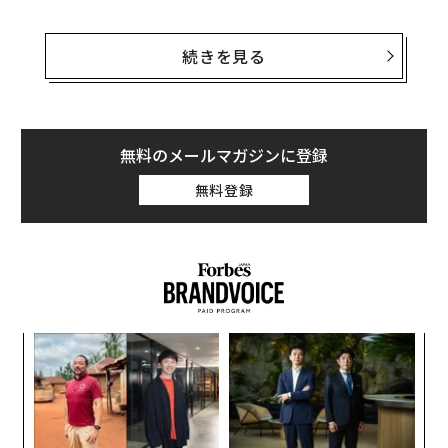
韓国では朴槿恵（パク・クネ）大統領をめぐるスキャン
ダルが取り沙汰され、国民の政権腐敗に対する不満が高
続きを見る
まるなか、李の逮捕は韓国最大の同族経営企業に根本的
な変化をもたらすかもしれない。――しかし、それはサムス
ンの経営にとって決して悪いことではない。
無料のメールマガジンに登録
調査会社Ovumのアナリスト、Daniel Gleesonは「李の
無料登録
逮捕によって、サムスンの企業構造を変えたいと願う投
資家にとっては、願ってもないチャンスが訪れた」と指
摘する。
な
術
た
〜
ア
織
う