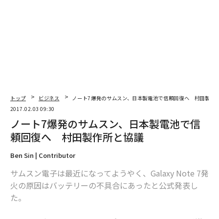
編集＝上田裕資
2026年9月号発売中
最新号の購入はこちらから
トップ
ビジネス
ノート7爆発のサムスン、日本製電池で信頼回復へ 村田製作
メンバーシップに登録する
2017.02.03 09:30
ノート7爆発のサムスン、日本製電池で信
頼回復へ 村田製作所と協議
Ben Sin | Contributor
関連記事
サムスン電子は最近になってようやく、Galaxy Note 7発
ノート7爆発のサムスン、日本製電池で信頼回復へ 村田製作所と協議
火の原因はバッテリーの不具合にあったと公式発表し
た。
サラダがもたらす「死の危険」？ 健康的な食品が肥満を招く2つの理由