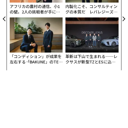
T
アフリカの農村の通信、小1
内製化こそ、コンサルティン
の壁。2人の挑戦者が手にし
グの本質だ レバレジーズが
た「次なる武器」
実践する、次世代ファームの
全貌
「コンディション」が成果を
革新は下山で生まれる──レ
左右する――「BAKUNE」のTEN
クサスが新型TZとESに込め
TIALが支える「挑戦者の明
た「DISCOVER」の哲学
日」