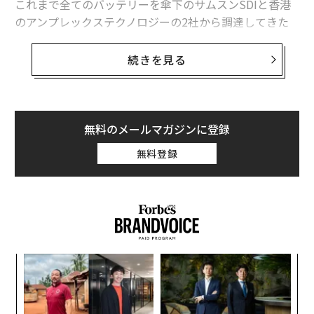
これまで全てのバッテリーを傘下のサムスンSDIと香港
サムスンの新型ノートPC、わずか549ドルでMacbookに迫る性能
のアンプレックステクノロジーの2社から調達してきた
サムスンだが、Galaxy S8ではノート7の二の舞を避ける
児童ポルノ摘発でサムスン製「スマートTV」を捜索 米捜査機関
ため、供給元の変更を決めたようだ。
続きを見る
今こそ「バイ・アメリカン」運動復活を、米自動車労組トップが訴え
日本経済新聞の報道によると、サムスンはS8のバッテリ
サムスン
朴槿恵
李在鎔
サムスン電子
リコー
ー供給をめぐる協議を村田製作所と進めている。協議の
タグ：
結果次第では、バッテリーの供給元がSDIと村田の2社と
Apple/アップル
スマート
無料のメールマガジンに登録
なる可能性もあるという。
無料登録
advertisement
な
術
た
〜
ア
織