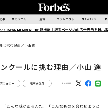
記事
カテゴリ
連載
コラムニスト
AWARD
rbes JAPAN MEMBERSHIP 新機能｜
記事ページ内の広告表示を最小
ルに挑む理由／小山 進
ンクールに挑む理由／小山 進
者フォロー
記事を保存
、「こんな味があるんだ」「こんなものを合わせようと