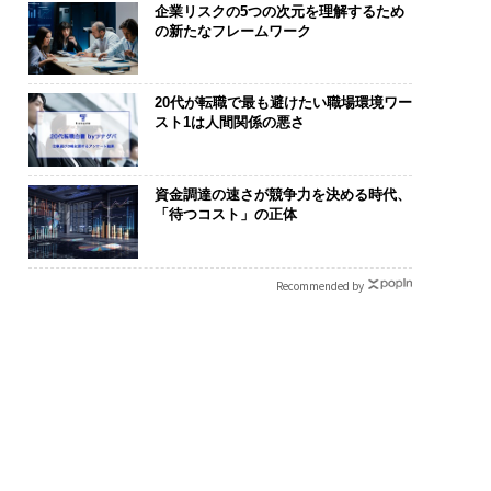
企業リスクの5つの次元を理解するため
の新たなフレームワーク
20代が転職で最も避けたい職場環境ワー
スト1は人間関係の悪さ
資金調達の速さが競争力を決める時代、
「待つコスト」の正体
Recommended by
ンディション」が成
内製化こそ、コンサルテ
〈7.25(土)
右する――「BAKUN
ィングの本質だ レバレ
のキャリアに
のTENTIALが支える
ジーズが実践する、次世
あるか。トッ
戦者の明日」
代ファームの全貌
ティブのキャ
る1日│CAREE
T 2026