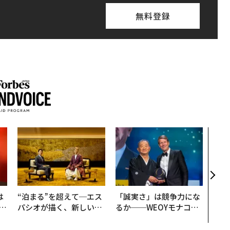
無料登録
「コ
果を左
E」
「挑
は
“泊まる”を超えて─エス
「誠実さ」は競争力にな
b
パシオが描く、新しい日
るか──WEOYモナコで
r
本のラグジュアリー（中
見た、くら寿司の経営哲
つ
編）
学