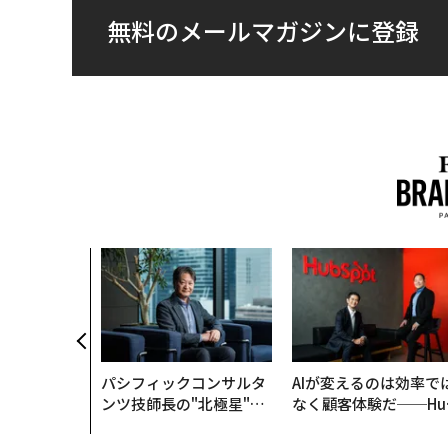
無料のメールマガジンに登録
パシフィックコンサルタ
AIが変えるのは効率で
ンツ技師長の"北極星"。
なく顧客体験だ──Hu
災害への無力感を乗り越
Spot Japanが語る「G
え見つけた、防災一筋20
ow Better」な組織の