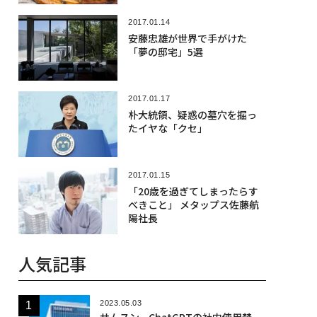
2017.01.14
安藤忠雄が世界で手がけた
「夢の邸宅」5選
2017.01.17
朴大統領、疑惑の墓穴を掘っ
たイヤな「クセ」
2017.01.15
「20歳を過ぎてしまったらす
べきこと」 メタップス佐藤航
陽社長
人気記事
2023.05.03
サムスン、ChatGPTの社内使用禁