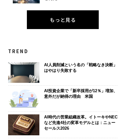
もっと見る
TREND
AI人員削減という名の「戦略なき決断」
はやはり失敗する
AI投資企業で「新卒採用が12％」増加、
意外だが納得の理由 米国
AI時代の営業組織改革。イトーキやNEC
など先進4社の変革モデルとは：ニュー
セールス2026