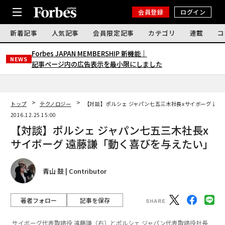
会員登録
ログイン
新着記事
人気記事
会員限定記事
カテゴリ
連載
コ
Forbes JAPAN MEMBERSHIP 新機能｜
NEWS
記事ページ内の広告表示を最小限にしました
トップ
テクノロジー
【対談】ポルシェ ジャパン七五三木社長xサイボーグ 遠
2016.12.25 15:00
【対談】ポルシェ ジャパン七五三木社長x
サイボーグ 遠藤謙「動く喜びを与えたい」
青山 鼓 | Contributor
著者フォロー
記事を保存
サイボーグ代表取締役 遠藤謙（右）とポルシェ ジャパン代表取締役社長