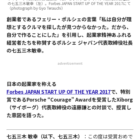
の七五三木敏幸（左）。Forbes JAPAN START UP OF THE YEAR 2017にて
（photograph by Gyo Terauchi）
創業者であるフェリー・ポルシェの言葉「私は自分が理
想とするクルマを探したが見つからなかった。だから、
自分で作ることにした」を引用し、起業家精神あふれる
経営者たちを称賛するポルシェ ジャパン代表取締役社長
の七五三木敏幸。
advertisement
日本の起業家を称える
Forbes JAPAN START UP OF THE YEAR 2017
で、特別
賞であるPorsche “Courage” Awardを受賞したXiborg
（サイボーグ）代表取締役の遠藤謙との対談で、授賞し
た意図を語った。
七五三木 敏幸（以下、七五三木）
：この度は受賞おめで