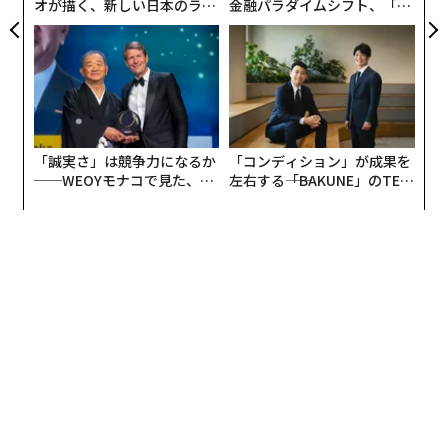
はない。かつて「エシカルハッキング（倫理的なハッキ
オが描く、新しい日本のラグ
金融パラダイムシフト、「超
ジュアリー（中編）
個別化」の核心 【MUFG×ウ
ング）」と呼ばれ、現在では「バグハンティング」と呼
ェルスナビ×PwC】
ばれることが多い行為と、サイバー犯罪との違いは重要
でありながら、あまりに誤解されている。
はっきりさせておきたい。私たちが日々使っているプラ
ットフォームやアプリケーションの脆弱性を、公認の脆
「誠実さ」は競争力になるか
「コンディション」が成果を
弱性開示プラットフォームを通じてバグハンターたちが
──WEOYモナコで見た、く
左右する――「BAKUNE」のTEN
明らかにしてくれなければ、私たちは今よりはるかに危
ら寿司の経営哲学
TIALが支える「挑戦者の明
日」
うい場所に置かれることになる。Bugcrowd（バグクラ
ウド）などが運営する商用プログラムに加え、大手テッ
ク企業の多くも独自の制度を設けている。たとえばグー
グルの脆弱性報奨金プログラム（VRP）は2025年、1700
万ドルの報奨金（約26億9000万円）を支払っており、マ
イクロソフトに迫る水準にある。
報告件数は2026年前半に急増、押
次ページ ＞
し上げた要因はAI活用