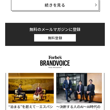
だが、脅威アクター（攻撃者）に先を越される前に手を
続きを見る
打たなければ、脆弱性はエクスプロイトへと姿を変え
る。いわゆるゼロデイ（修正パッチが提供される前に悪
用される脆弱性）が実際の攻撃に出回る例がこれほど少
ないのは、マイクロソフト報奨金プログラムに参加する
無料のメールマガジンに登録
セキュリティ研究者の働きがあってこそだ。
無料登録
そしてこの1年、過去最多となる研究者たちが、過去最
高となる総額2000万ドル（約31億6000万円）の報奨金
を分け合った。64カ国から集まった562人の研究者が
「協調的な脆弱性開示を通じて顧客を守る」ことに貢献
したと、同社はMicrosoft Security Response Center
“
（MSRC）の
発表
で明らかにしている。
シ
グ
グーグルの報奨金も26億円超、「バグハンティ
目
の
ング」は犯罪ではない
ン
私はこれまで何度も述べてきたが、ハッキングは犯罪で
“泊まる”を超えて─エスパシ
〜決断する人のAI〜AI時代の