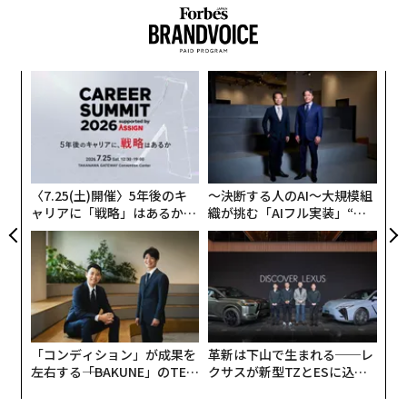
挑
よっ
PA
目
の
ン
〈7.25(土)開催〉5年後のキ
〜決断する人のAI〜大規模組
ャリアに「戦略」はあるか。
織が挑む「AIフル実装」“使
トップエグゼクティブのキャ
う”企業から“動く”企業へ【N
リアに触れる1日│CAREER S
TTドコモビジネス×PwC】
UMMIT 2026
「コンディション」が成果を
革新は下山で生まれる──レ
左右する――「BAKUNE」のTEN
クサスが新型TZとESに込め
TIALが支える「挑戦者の明
た「DISCOVER」の哲学
日」