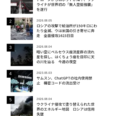
ライナが世界初の「無人空挺強襲」
を遂行
2026.08.05
ロシアの攻撃で給油所が150キロにわ
たり全滅、ウは米国の引き寄せに奔
走 全面侵攻1623日目
2026.08.04
暗い空にペルセウス座流星群の流れ
星を探し、はくちょう座を目印に天
の川を辿る 今週の夜空
2023.05.03
サムスン、ChatGPTの社内使用禁
止 機密コードの流出受け
2026.08.04
ウクライナ侵攻で塗り替えられた世
界のエネルギー地図 ロシアは信用
失墜