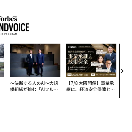
アフ
小1
手に
技
〜決断する人のAI〜大規
【7/8 大阪開催】事業承
を
模組織が挑む「AIフル実
継に、経済安全保障とい
×
装」“使う”企業から“動
う視点が加わるとき──
ー
く”企業へ【NTTドコモ
経営者が問われる新たな
ビジネス×PwC】
判断軸