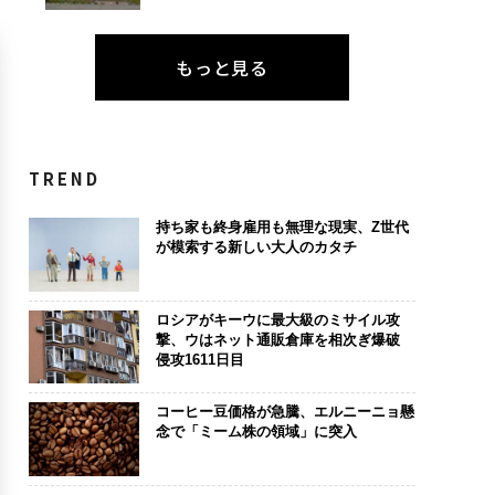
もっと見る
TREND
持ち家も終身雇用も無理な現実、Z世代
が模索する新しい大人のカタチ
ロシアがキーウに最大級のミサイル攻
撃、ウはネット通販倉庫を相次ぎ爆破
侵攻1611日目
コーヒー豆価格が急騰、エルニーニョ懸
念で「ミーム株の領域」に突入