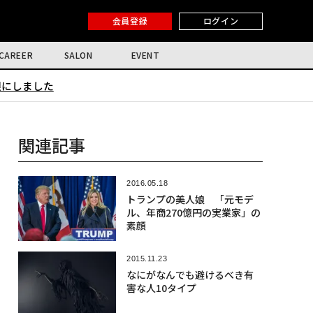
会員登録
ログイン
CAREER
SALON
EVENT
限にしました
関連記事
2016.05.18
トランプの美人娘 「元モデ
ル、年商270億円の実業家」の
素顔
2015.11.23
なにがなんでも避けるべき有
害な人10タイプ