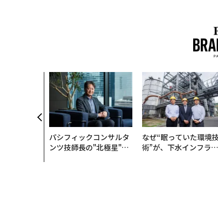
パシフィックコンサルタ
なぜ“眠っていた環境
ンツ技師長の"北極星"。
術”が、下水インフラ
災害への無力感を乗り越
変えたのか──産総研
え見つけた、防災一筋20
月島JFEアクアソリュ
年の答え
ションの10年