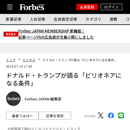
会員登録
ログイン
新着記事
人気記事
会員限定記事
カテゴリ
連載
コ
Forbes JAPAN MEMBERSHIP 新機能｜
NEWS
記事ページ内の広告表示を最小限にしました
トップ
ビジネス
ドナルド・トランプが語る「ビリオネアになる条件」
2016.07.14 17:00
ドナルド・トランプが語る「ビリオネアに
なる条件」
Forbes JAPAN 編集部
著者フォロー
記事を保存
大統領選で時の人となったドナルド・トランプ