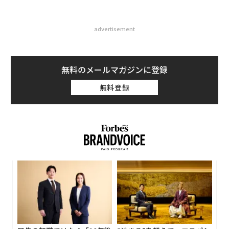
advertisement
無料のメールマガジンに登録
無料登録
模組
「
“使
─
【N
ら
な
C】
術
た
ア