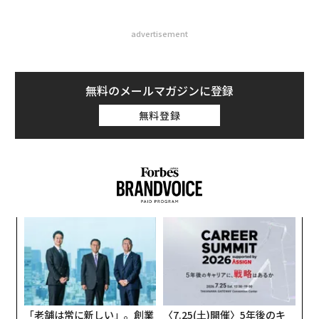
advertisement
無料のメールマガジンに登録
無料登録
小1
“
にし
シ
グ
パ
技
無
防
「老舗は常に新しい」。創業
〈7.25(土)開催〉5年後のキ