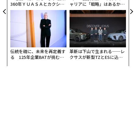
360年ＹＵＡＳＡとカクシン
ャリアに「戦略」はあるか。
CEO田尻望が語る、AIを超え
トップエグゼクティブのキャ
る人の価値
リアに触れる1日│CAREER S
UMMIT 2026
伝統を礎に、未来を再定義す
革新は下山で生まれる──レ
る 125年企業BATが挑むス
クサスが新型TZとESに込め
モークレスな未来
た「DISCOVER」の哲学