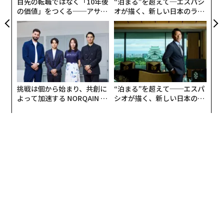
目先の転職ではなく「10年後
“泊まる”を超えて─エスパシ
の価値」をつくる──アサイ
オが描く、新しい日本のラグ
ンの長期伴走型支援とは
ジュアリー（中編）
挑戦は個から始まり、共創に
“泊まる”を超えて──エスパ
よって加速する NORQAIN JA
シオが描く、新しい日本のラ
PAN 特別座談会
グジュアリー（前編）