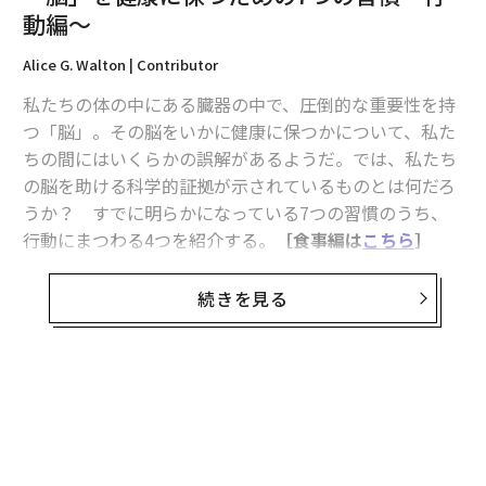
2026年9月号発売中
動編〜
Alice G. Walton | Contributor
最新号の購入はこちらから
私たちの体の中にある臓器の中で、圧倒的な重要性を持
つ「脳」。その脳をいかに健康に保つかについて、私た
メンバーシップに登録する
ちの間にはいくらかの誤解があるようだ。では、私たち
の脳を助ける科学的証拠が示されているものとは何だろ
うか？ すでに明らかになっている7つの習慣のうち、
行動にまつわる4つを紹介する。
［食事編は
こちら
］
関連記事
1. 運動をする
続きを見る
「脳」を健康に保つための7つの習慣〜行動編〜
身体活動は明らかに、脳の健康や認知機能と関連してい
米国で最も成功した女性ランキング GAP創業者、資産2700億円で3位
る。運動をする人は脳容積が大きい。思考能力も記憶能
力も高く、認知症を発症する危険性も低くなるとみられ
無料のメールマガジンに登録
増える鎮痛剤依存症、痛みの緩和には「瞑想」の方が効果的？
ている。
無料登録
名車のエキスが詰まった限定モデル 「ボーム＆メルシエ」