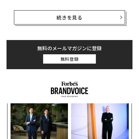
ストレス対処法や不安の解消方法としての「マインドフ
ルネス（瞑想）」、そして従来の瞑想は、集中力や生産
続きを見る
性を向上させてくれる。だが、これらを実践するきっか
けは、人によってさまざまだ。始めた理由として主に挙
げられるのが、次の5つだ。
無料のメールマガジンに登録
1. ストレスまたは不安のコントロール
無料登録
〜
織
う
“
T
シ
グ