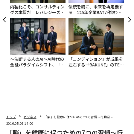
内製化こそ、コンサルティン
伝統を礎に、未来を再定義す
グの本質だ レバレジーズが
る 125年企業BATが挑むス
実践する、次世代ファームの
モークレスな未来
全貌
〜決断する人のAI〜AI時代の
「コンディション」が成果を
金融パラダイムシフト、「超
左右する――「BAKUNE」のTEN
個別化」の核心 【MUFG×ウ
TIALが支える「挑戦者の明
ェルスナビ×PwC】
日」
編集＝木内涼子
トップ
ビジネス
「脳」を健康に保つための7つの習慣〜行動編〜
2016.05.08 14:00
「脳」を健康に保つための7つの習慣〜行