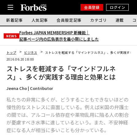
会員登録
ログイン
新着記事
人気記事
会員限定記事
カテゴリ
連載
コ
Forbes JAPAN MEMBERSHIP 新機能｜
NEWS
記事ページ内の広告表示を最小限にしました
トップ
ビジネス
ストレスを軽減する「マインドフルネス」、多くが実践する理
2016.06.20 18:00
ストレスを軽減する「マインドフルネ
ス」、多くが実践する理由と効果とは
Jeena Cho | Contributor
私たちの非常に多くが、どうすることもできないほどの
慢性的なストレスに直面している。例えば米国の弁護士
の間では、アルコール依存症や薬物乱用に陥る人の割合
が憂慮すべき水準に達しているという。また、不安神経
症になる人が相当に多いことも分かっている。