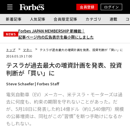
会員登録
ログイン
新着記事
人気記事
会員限定記事
カテゴリ
連載
コ
Forbes JAPAN MEMBERSHIP 新機能｜
NEWS
記事ページ内の広告表示を最小限にしました
トップ
マネー
テスラが過去最大の増資計画を発表、投資判断が「買い」に
2016.05.19 17:00
テスラが過去最大の増資計画を発表、投資
判断が「買い」に
Steve Schaefer | Forbes Staff
電気自動車（EV）メーカー、米テスラ・モーターズは過
去に何度も、約束の期限を守れないことがあった。だ
が、5月18日に発表した約14億ドル（約1,540億円）規模
の公募増資は、同社がこの“習慣”を断つ手助けになるか
もしれない。