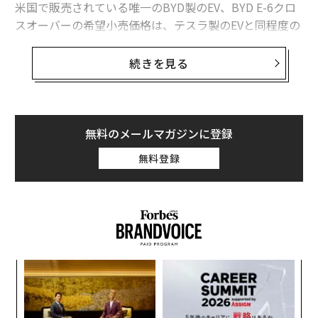
関連記事
米国で販売されている唯一のBYD製のEV、BYD E-6クロ
スオーバーの希望小売価格は、テスラ製のEVと同程度の
価格はテスラの6割程度、「格安EV」で中国企業が躍進
61,000ドル（約661万円）前後。だが補助金やインセン
ティブを適用すれば35,000ドル（約380万円）前後で買
続きを見る
イーロン・マスクの太陽光発電業者ソーラーシティ、Q1は増収減益
える場合があり、そうなれば同サイズのシボレー・ボル
トよりも安く、また4人乗りのプリウスのプラグイン・
テスラが1日499ドル、「クルマ版エアビーアンドビー」Turo社
ハイブリッドの31,000ドル（約336万円）と同程度にな
ハイパーループがドイツ鉄道、仏国鉄と提携 世界展開を視野に
る。
無料のメールマガジンに登録
無料登録
「待つ必要ある？」米日産がテスラ人気に皮肉か 全国紙に広告
BYDは世界で最も裕福な企業500の仲間入りをしつつあ
る。「中国の国産自動車メーカー、特に新エネルギー部
イーロン・マスク
ゴールドマン・サックス
デル／Dell
門に新しい時代が到来した」と、BYDの王傳福（Wang C
タグ：
Tesla/テスラ
フォード
huanfu）会長兼CEOは語る。昨年の同社の売上は対前年
比37％増の800億元（約1.3兆円）に達した。
目
advertisement
の
ン
〜