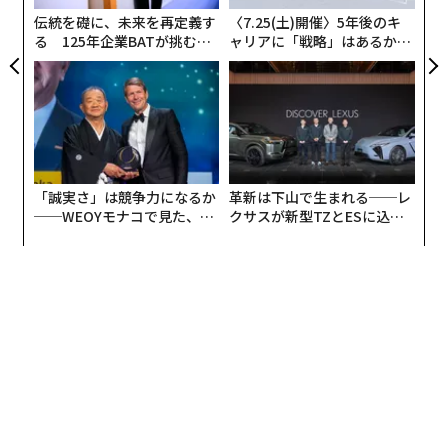
ア
伝統を礎に、未来を再定義す
〈7.25(土)開催〉5年後のキ
る 125年企業BATが挑むス
ャリアに「戦略」はあるか。
モークレスな未来
トップエグゼクティブのキャ
リアに触れる1日│CAREER S
UMMIT 2026
「誠実さ」は競争力になるか
革新は下山で生まれる──レ
──WEOYモナコで見た、く
クサスが新型TZとESに込め
ら寿司の経営哲学
た「DISCOVER」の哲学