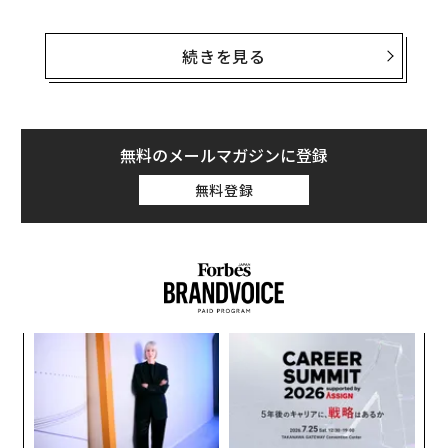
テスラが証券取引所に提出した目論見書によると、同社
は680万株の新株発行で調達する資金により、2017年後
続きを見る
半の発売を予定している新型セダン「モデル3」の生産
を加速させる。また、2020年に達成を目指していた全モ
デルを合わせた年間生産台数50万台への引き上げ時期を
繰り上げ、2018年末とする。
無料のメールマガジンに登録
無料登録
同社のイーロン・マスクCEOは公募増資と同時に、550
万株を購入するオプションを行使。それに伴う税負担分
に充てる資金を調達するため、保有株のうち約280万株
を売り出す。このほか、引受会社がオプションを行使し
た場合には、発行株数は824万株になり、これらを合わ
せると今回の調達額は、17億ドルを上回る見通しだ。な
「
お、マスクがCEO保有する同社株は、2,960万株から3,1
左右
10万株に増えるとみられる。
T
な
日
術
た