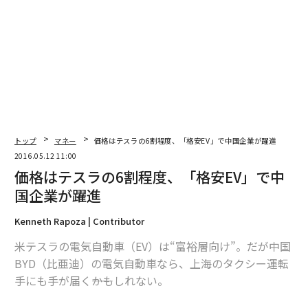
編集 = 木内涼子
2026年9月号発売中
トップ
マネー
価格はテスラの6割程度、「格安EV」で中国企業が躍進
2016.05.12 11:00
価格はテスラの6割程度、「格安EV」で中
最新号の購入はこちらから
国企業が躍進
Kenneth Rapoza | Contributor
メンバーシップに登録する
米テスラの電気自動車（EV）は“富裕層向け”。だが中国
BYD（比亜迪）の電気自動車なら、上海のタクシー運転
手にも手が届く――かもしれない。