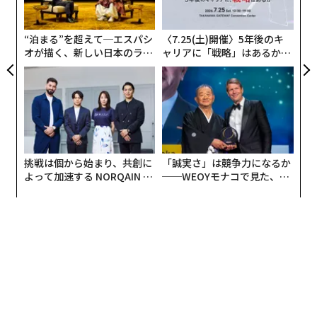
金
個
ェ
“泊まる”を超えて─エスパシ
〈7.25(土)開催〉5年後のキ
オが描く、新しい日本のラグ
ャリアに「戦略」はあるか。
ジュアリー（中編）
トップエグゼクティブのキャ
リアに触れる1日│CAREER S
UMMIT 2026
挑戦は個から始まり、共創に
「誠実さ」は競争力になるか
よって加速する NORQAIN JA
──WEOYモナコで見た、く
PAN 特別座談会
ら寿司の経営哲学