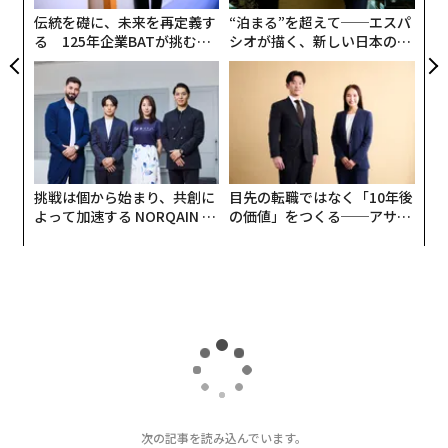
防
伝統を礎に、未来を再定義す
“泊まる”を超えて──エスパ
る 125年企業BATが挑むス
シオが描く、新しい日本のラ
モークレスな未来
グジュアリー（前編）
挑戦は個から始まり、共創に
目先の転職ではなく「10年後
よって加速する NORQAIN JA
の価値」をつくる──アサイ
PAN 特別座談会
ンの長期伴走型支援とは
次の記事を読み込んでいます。