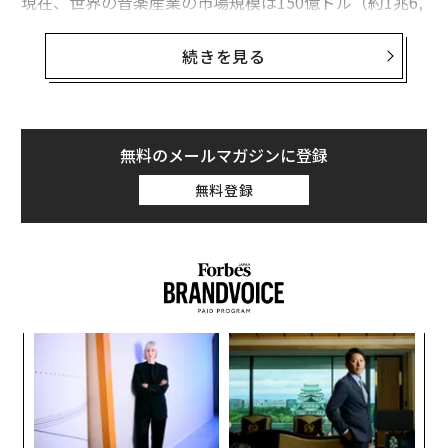
現在、世界の音楽産業の市場規模は150億ドル（約1兆6,
435億円）。10年前と比較すると50億ドルの減少だが、
今回のデータで注目すべきは、2015年に初めてデジタル
続きを見る
がフィジカルを上回り、今では業界全体の売上高の45％
を占めるまでの成長を遂げたことだ。
デジタル分野の売上は前年から10.2％増え、約67億ドル
無料のメールマガジンに登録
（約7,340億円）に達した。2014年の時点では、デジタ
無料登録
ルとリアルの売上高はいずれも61億ドルだったが、その
後、ストリーミングサービスが急速に普及し市場を拡大
した。ストリーミングサービス業界の売上高は、前年比
45％増となっている。
ナ併
“
k」
オ
ック
ジ
パ
由
技
無