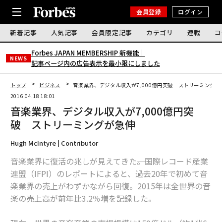
会員登録
ログイン
新着記事
人気記事
会員限定記事
カテゴリ
連載
コ
Forbes JAPAN MEMBERSHIP 新機能｜
NEWS
記事ページ内の広告表示を最小限にしました
トップ
ビジネス
音楽業界、デジタル収入が7,000億円突破 ストリーミングが
2016.04.18 18:01
音楽業界、デジタル収入が7,000億円突
破 ストリーミングが急伸
Hugh McIntyre | Contributor
音楽業界に復活の兆しが見えてきた――。国際レコード産業
連盟（IFPI）のレポートによると、過去20年で初めて音
楽業界の売上がわずかながら回復。2015年は全世界の音
楽の売上高が前年比3.2％増を記録した。