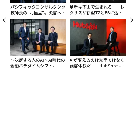
リア
パシフィックコンサルタンツ
革新は下山で生まれる──レ
UM
技師長の"北極星"。災害への
クサスが新型TZとESに込め
無力感を乗り越え見つけた、
た「DISCOVER」の哲学
防災一筋20年の答え
〜決断する人のAI〜AI時代の
AIが変えるのは効率ではなく
金融パラダイムシフト、「超
顧客体験だ──HubSpot Ja
個別化」の核心 【MUFG×ウ
panが語る「Grow Better」
ェルスナビ×PwC】
な組織のつくり方