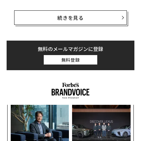
ザッカーバーグは3月20日、中国共産党の思想統制部門
トップ劉雲山（リウ・ユンシャン）と会談し、フェイス
続きを見る
ブック解禁に向けてのアクションを起こした。彼はスモ
ッグが立ち込める北京をマスク無しでジョギングし、中
国への思いをアピールした。報道によると、劉雲山は
「フェイスブックは中国企業と経験を共有し、人々がイ
無料のメールマガジンに登録
ンターネットの発展の恩恵を受けられるよう協力してほ
無料登録
しい」と発言したという。
中国経済の低迷が解禁を後押しする可能性
“
オ
ジ
〈7
ャ
ト