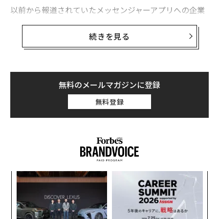
以前から報道されていたメッセンジャーアプリへの企業
アカウントの導入、さらにボットを通じた顧客との対話
に関しても、詳細が明らかになった。
続きを見る
ザッカーバーグによると、メッセンジャー・プラットフ
ォームは今後、企業らのカスタマーサービスの場に成長
し、決済機能も備える。顧客との会話は人力で行われる
無料のメールマガジンに登録
場合もあれば、ボットの人工知能がその役割を果たす場
無料登録
合もある。
「
左右
T
目
日
の