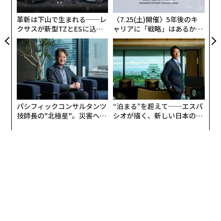
ン
革新は下山で生まれる──レ
〈7.25(土)開催〉5年後のキ
クサスが新型TZとESに込め
ャリアに「戦略」はあるか。
た「DISCOVER」の哲学
トップエグゼクティブのキャ
リアに触れる1日│CAREER S
UMMIT 2026
パシフィックコンサルタンツ
“泊まる”を超えて──エスパ
技師長の"北極星"。災害への
シオが描く、新しい日本のラ
無力感を乗り越え見つけた、
グジュアリー（前編）
防災一筋20年の答え
編集＝上田裕資