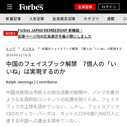
会員登録
ログイン
新着記事
人気記事
会員限定記事
カテゴリ
連載
コ
Forbes JAPAN MEMBERSHIP 新機能｜
NEWS
記事ページ内の広告表示を最小限にしました
トップ
ビジネス
中国のフェイスブック解禁 7億人の「いいね」は実現するの
2016.04.15 16:31
中国のフェイスブック解禁 7億人の「い
いね」は実現するのか
Ralph Jennings | Contributor
中国共産党は市民らの政治活動の制限や、パナマ文書の
ような反政府的コンテンツの拡散を防ぐため、フェイス
ブックの上陸を認めていない。しかし、フェイスブック
CEOのザッカーバーグは、ネット人口が6億7,000万人に
達する中国への進出を諦めていない。