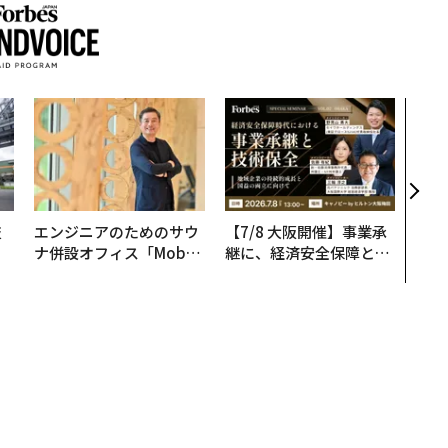
〜決
模組
装」
く”
ビジ
技
エンジニアのためのサウ
【7/8 大阪開催】事業承
を
ナ併設オフィス「Mobiu
継に、経済安全保障とい
×
s Park」がオープン──
う視点が加わるとき──
ー
タマディックが健康経営
経営者が問われる新たな
を徹底する理由
判断軸