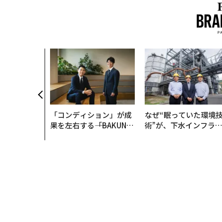
「コンディション」が成
なぜ“眠っていた環境
果を左右する――「BAKUN
術”が、下水インフラ
E」のTENTIALが支える
変えたのか──産総研
「挑戦者の明日」
月島JFEアクアソリュ
ションの10年