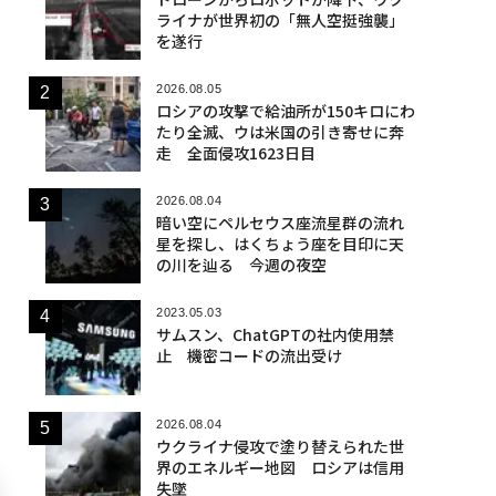
ライナが世界初の「無人空挺強襲」
を遂行
2026.08.05
ロシアの攻撃で給油所が150キロにわ
たり全滅、ウは米国の引き寄せに奔
走 全面侵攻1623日目
2026.08.04
暗い空にペルセウス座流星群の流れ
星を探し、はくちょう座を目印に天
の川を辿る 今週の夜空
2023.05.03
サムスン、ChatGPTの社内使用禁
止 機密コードの流出受け
2026.08.04
ウクライナ侵攻で塗り替えられた世
界のエネルギー地図 ロシアは信用
失墜