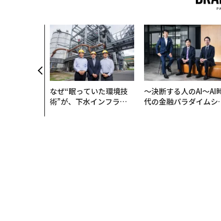
なぜ“眠っていた環境技
〜決断する人のAI〜AI
術”が、下水インフラを
代の金融パラダイムシ
変えたのか──産総研×
ト、「超個別化」の核
月島JFEアクアソリュー
【MUFG×ウェルスナ
ションの10年
×PwC】