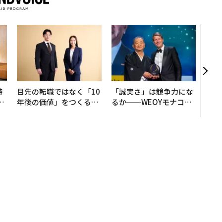
「老
創業
カク
る、
時
目先の転職ではなく「10
「誠実さ」は競争力にな
フ
年後の価値」をつくる─
るか──WEOYモナコで
心
─アサインの長期伴走型
見た、くら寿司の経営哲
ビ
支援とは
学