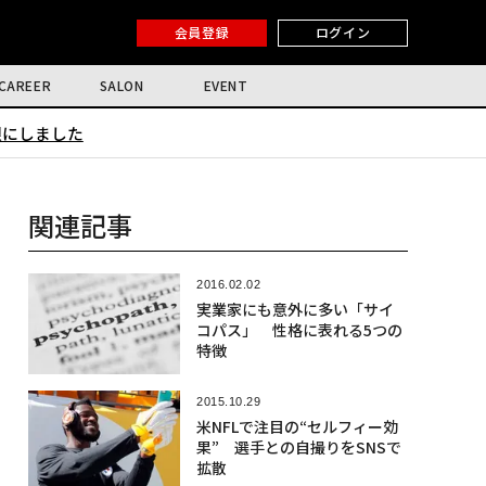
会員登録
ログイン
CAREER
SALON
EVENT
限にしました
関連記事
2016.02.02
実業家にも意外に多い「サイ
コパス」 性格に表れる5つの
特徴
2015.10.29
米NFLで注目の“セルフィー効
果” 選手との自撮りをSNSで
拡散