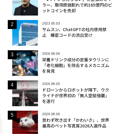
ラー、取得原価割れで約165億円のビ
ットコインを売却
2023.05.03
サムスン、ChatGPTの社内使用禁
止 機密コードの流出受け
2026.08.06
栄養ドリンク成分の定番タウリンに
「老化細胞」を除去するメカニズム
を発見
2026.08.05
ドローンからロボットが降下、ウク
ライナが世界初の「無人空挺強襲」
を遂行
2026.08.06
思わず吹き出す「かわいさ」、世界
最高のペット写真賞2026入選作品