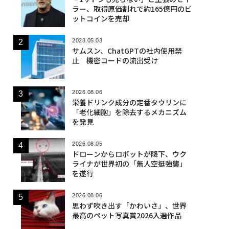
ラー、取得原価割れで約165億円のビ
ットコインを売却
2023.05.03
サムスン、ChatGPTの社内使用禁
止 機密コードの流出受け
2026.08.06
栄養ドリンク成分の定番タウリンに
「老化細胞」を除去するメカニズム
を発見
2026.08.05
ドローンからロボットが降下、ウク
ライナが世界初の「無人空挺強襲」
を遂行
2026.08.06
思わず吹き出す「かわいさ」、世界
最高のペット写真賞2026入選作品