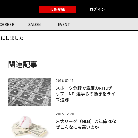
会員登録
ログイン
CAREER
SALON
EVENT
限にしました
関連記事
2016.02.11
スポーツ分野で活躍のRFIDチ
ップ NFL選手らの動きをライ
ブ追跡
2015.12.20
米大リーグ（MLB）の年俸はな
ぜこんなにも高いのか