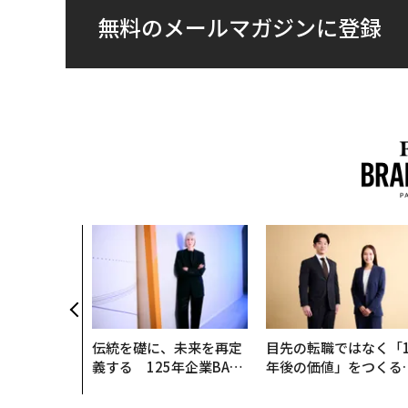
無料のメールマガジンに登録
伝統を礎に、未来を再定
目先の転職ではなく「1
義する 125年企業BAT
年後の価値」をつくる
が挑むスモークレスな未
─アサインの長期伴走
来
支援とは