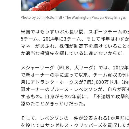
Photo by John McDonnell / The Washington Post via Getty Images
米国ではもうずいぶん長い間、スポーツチームの売
5チーム、2014年に3チーム、そして昨年はわ
マネーがあふれ、株価が乱高下を続けていること
か適当な投資先を探しているに違いないからだ。
メジャーリーグ（MLB、大リーグ）では、2012
で新オーナーの手に渡って以来、チーム買収の例は
月にアトランタ・ホークスが7億3,000万ドル（約
同オーナーのブルース・レベンソンが、自らが所
するもの。自身がその2年前に、「不適切で攻撃
認めたことがきっかけだった。
そして、レベンソンの一件が公表される1か月前に
を投じてロサンゼルス・クリッパーズを買収した