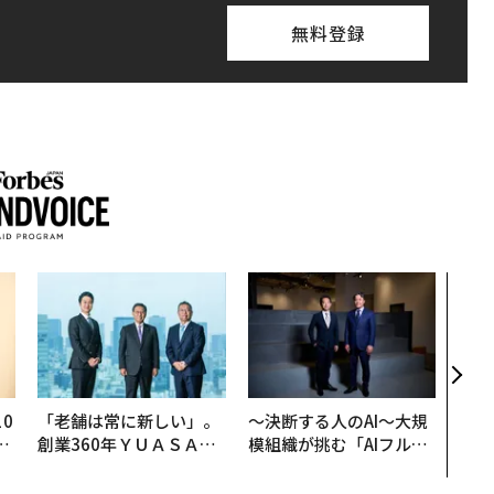
無料登録
アフ
小1
手に
0
「老舗は常に新しい」。
〜決断する人のAI〜大規
─
創業360年ＹＵＡＳＡと
模組織が挑む「AIフル実
型
カクシンCEO田尻望が語
装」“使う”企業から“動
る、AIを超える人の価値
く”企業へ【NTTドコモ