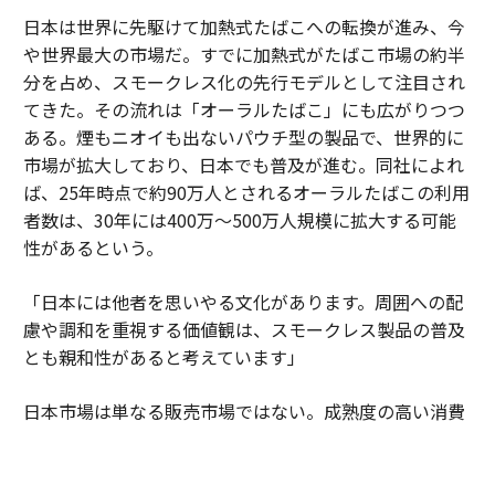
日本は世界に先駆けて加熱式たばこへの転換が進み、今
や世界最大の市場だ。すでに加熱式がたばこ市場の約半
分を占め、スモークレス化の先行モデルとして注目され
てきた。その流れは「オーラルたばこ」にも広がりつつ
ある。煙もニオイも出ないパウチ型の製品で、世界的に
市場が拡大しており、日本でも普及が進む。同社によれ
ば、25年時点で約90万人とされるオーラルたばこの利用
者数は、30年には400万～500万人規模に拡大する可能
性があるという。
「日本には他者を思いやる文化があります。周囲への配
慮や調和を重視する価値観は、スモークレス製品の普及
とも親和性があると考えています」
日本市場は単なる販売市場ではない。成熟度の高い消費
者の期待水準が企業に絶え間ない進化を促している。細
部へのこだわりや品質への妥協のない姿勢が、新しい製
品やサービスを磨き上げる場となっている。そこで培わ