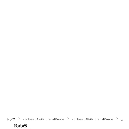
トップ
Forbes JAPAN BrandVoice
Forbes JAPAN BrandVoice
伝統