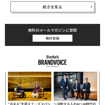
NFLが行うゲーム数が少ないことから、観客の減少が議
続きを見る
論になっているが、ゲームを観戦したり、テレビやイン
ターネットで観たいとの需要は、異常なほど高いままで
ある。 9月10日にレギュラー・シーズンが始まって以
来、National Football Leagueのゲームは、テレビで
無料のメールマガジンに登録
最も観られた上位12番組を独占しており、上位30番組の
無料登録
うち27番組を占めている。11月1日のCowboysとSeaha
wksのゲームは、FOXで2,940万人が観た。プライム・タ
イムにおいて、Sunday Night Footballは、平均2,360万
人が観ており、Thursday Night Footballは、1,760万人
である。
ォッ
〈7
NFLは、非常に人気が高いのである。しかしながら、そ
ジ
ャ
れが実は問題なのだ。
ト
伝
リア
る
UM
モ
“泊まる”を超えて─エスパシ
〜決断する人のAI〜AI時代の