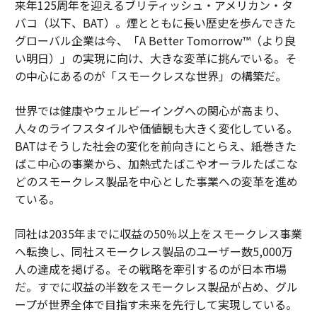
来年125周年を迎えるブリティッシュ・アメリカン・タ
バコ（以下、BAT）。煙とともに長い歴史を歩んできた
グローバル企業は今、「A Better Tomorrow™（より良
い明日）」の実現に向け、大きな変革に挑んでいる。そ
の中心にあるのが「スモークレスな世界」の構築だ。
世界では健康やウェルビーイングへの関心が高まり、
人々のライフスタイルや価値観も大きく変化している。
BATはそうした社会の変化を前向きにとらえ、紙巻きた
ばこ中心の事業から、加熱式たばこやオーラルたばこな
どのスモークレス製品を中心とした事業への変革を進め
ている。
同社は2035年までに収益の50％以上をスモークレス事業
へ転換し、同社スモークレス製品のユーザー数5,000万
人の達成を掲げる。その戦略を牽引するのが日本市場
だ。すでに収益の半数をスモークレス製品が占め、グル
ープが世界全体で目指す未来を先行して実現している。