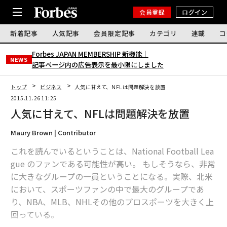
会員登録
ログイン
新着記事
人気記事
会員限定記事
カテゴリ
連載
コ
Forbes JAPAN MEMBERSHIP 新機能｜
NEWS
記事ページ内の広告表示を最小限にしました
トップ
ビジネス
人気に甘えて、NFLは問題解決を放置
2015.11.26 11:25
人気に甘えて、NFLは問題解決を放置
Maury Brown | Contributor
これを読んでいるということは、National Football Lea
gue のファンである可能性が高い。 もしそうなら、非常
に大きなグループの一員ということになる。実際、北米
において、スポーツファンの中で最大のグループであ
り、NBA、MLB、NHLその他のプロスポーツを大きく上
回っている。