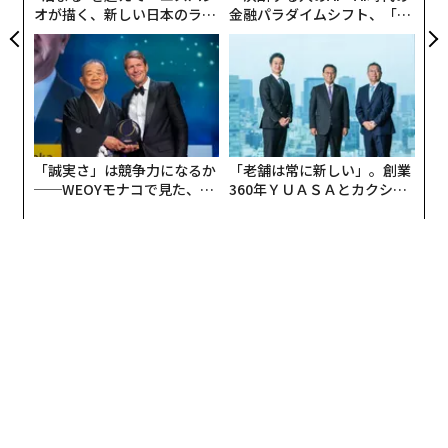
オが描く、新しい日本のラグ
金融パラダイムシフト、「超
ジュアリー（中編）
個別化」の核心 【MUFG×ウ
ェルスナビ×PwC】
「誠実さ」は競争力になるか
「老舗は常に新しい」。創業
──WEOYモナコで見た、く
360年ＹＵＡＳＡとカクシン
ら寿司の経営哲学
CEO田尻望が語る、AIを超え
る人の価値